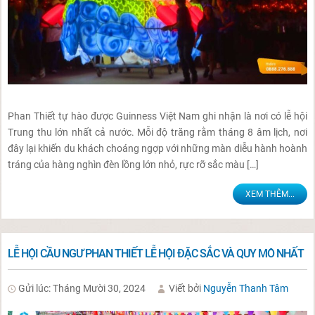
Phan Thiết tự hào được Guinness Việt Nam ghi nhận là nơi có lễ hội
Trung thu lớn nhất cả nước. Mỗi độ trăng rằm tháng 8 âm lịch, nơi
đây lại khiến du khách choáng ngợp với những màn diễu hành hoành
tráng của hàng nghìn đèn lồng lớn nhỏ, rực rỡ sắc màu […]
XEM THÊM...
LỄ HỘI CẦU NGƯ PHAN THIẾT LỄ HỘI ĐẶC SẮC VÀ QUY MÔ NHẤT
Gửi lúc: Tháng Mười 30, 2024
Viết bởi
Nguyễn Thanh Tâm