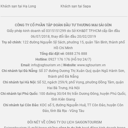
Khách sạn tại Hạ Long
Khách sạn tại Sapa
CÔNG TY CỔ PHẦN TẬP ĐOÀN ĐẦU TƯ THƯƠNG MẠI SÀI GÒN
Giấy phép kinh doanh số 0315151299 do Sở KH&ĐT TP.HCM cấp lần đầu
06/07/2018, thay đổi lần đầu 20/02/2019
Trụ sở chính:
122 đường Nguyễn Sỹ Sách, phường 15, quận Tân Bình, thành phố
Hồ Chí Minh
Tổng đài đặt vé:
0888 276 888
Hotline:
0927 176 176 (Hỗ trợ 24/7)
Email:
info@sgtourism.vn
|
Website:
www.sgtourism.vn
Chi nhánh tại Đà Nẵng:
Số 37 đường Dương Thị Xuân Quý, quận Ngũ Hành Sơn,
thành phố Đà Nẵng
Chi nhánh tại Hà Nội:
Số 52, ngách 259/9, phố Vọng, phường Đồng Tâm, quận
Hai Bà Trưng, Hà Nội
Chi nhánh tại Phú Quốc:
100 đường 30/04 thị trấn Dương Đông, huyện Phú Quốc,
tỉnh Kiên Giang
Chi nhánh tại Côn Đảo:
KDC số 5, đường Nguyễn Huệ, TT Côn Đảo, huyện Côn
Đảo, tỉnh Bà Rịa - Vũng Tàu
ĐÔI NÉT VỀ CÔNG TY DU LỊCH SAIGONTOURISM