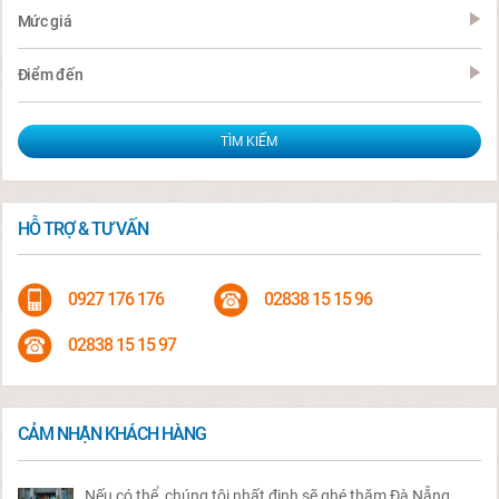
Mức giá
Điểm đến
HỖ TRỢ & TƯ VẤN
0927 176 176
02838 15 15 96
02838 15 15 97
CẢM NHẬN KHÁCH HÀNG
Nếu có thể, chúng tôi nhất định sẽ ghé thăm Đà Nẵng