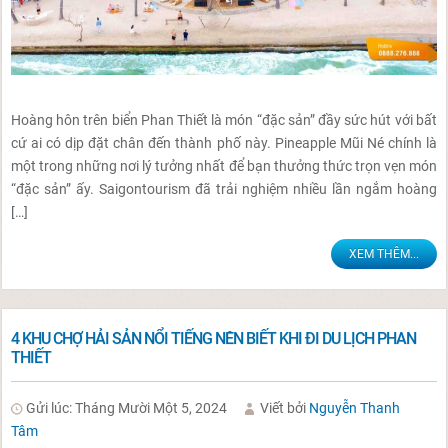
Hoàng hôn trên biển Phan Thiết là món “đặc sản” đầy sức hút với bất
cứ ai có dịp đặt chân đến thành phố này. Pineapple Mũi Né chính là
một trong những nơi lý tưởng nhất để bạn thưởng thức trọn vẹn món
“đặc sản” ấy. Saigontourism đã trải nghiệm nhiều lần ngắm hoàng
[…]
XEM THÊM...
4 KHU CHỢ HẢI SẢN NỔI TIẾNG NÊN BIẾT KHI ĐI DU LỊCH PHAN
THIẾT
Gửi lúc: Tháng Mười Một 5, 2024
Viết bởi
Nguyễn Thanh
Tâm