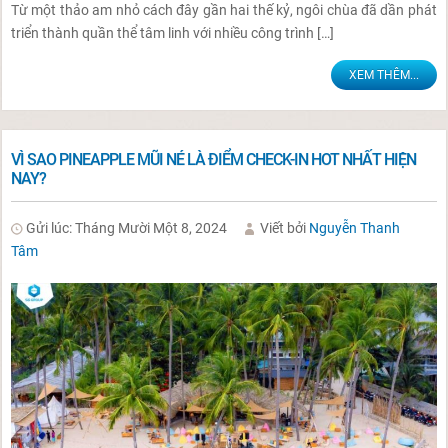
Từ một thảo am nhỏ cách đây gần hai thế kỷ, ngôi chùa đã dần phát
triển thành quần thể tâm linh với nhiều công trình […]
XEM THÊM...
VÌ SAO PINEAPPLE MŨI NÉ LÀ ĐIỂM CHECK-IN HOT NHẤT HIỆN
NAY?
Gửi lúc: Tháng Mười Một 8, 2024
Viết bởi
Nguyễn Thanh
Tâm