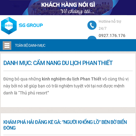
Hotline hỗ trợ
24/7
0927.176.176
Trang chủ
Cẩm nang du lịch
Cẩm nang du lịch Phan Thiết
TOÀN BỘ DANH MỤC
DANH MỤC:
CẨM NANG DU LỊCH PHAN THIẾT
Đừng bỏ qua những
kinh nghiệm du lịch Phan Thiết
vô cùng thú vị
này bởi nó sẽ giúp bạn có trãi nghiệm tuyệt vời tại nơi được mệnh
danh là “Thủ phủ resort”
KHÁM PHÁ HẢI ĐĂNG KÊ GÀ: “NGƯỜI KHỔNG LỒ” BÊN BỜ BIỂN
ĐÔNG