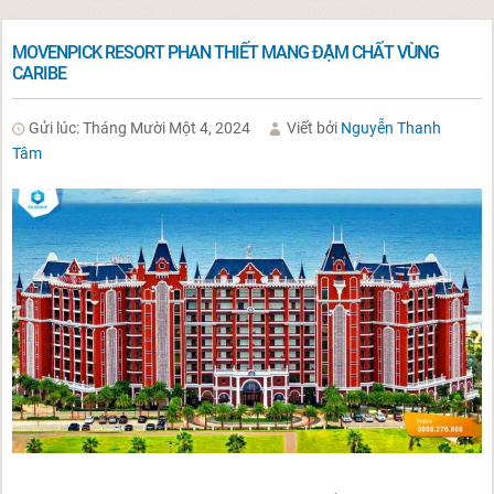
MOVENPICK RESORT PHAN THIẾT MANG ĐẬM CHẤT VÙNG
CARIBE
Gửi lúc: Tháng Mười Một 4, 2024
Viết bởi
Nguyễn Thanh
Tâm