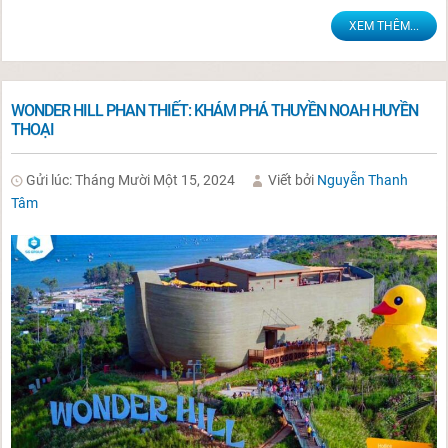
XEM THÊM...
WONDER HILL PHAN THIẾT: KHÁM PHÁ THUYỀN NOAH HUYỀN
THOẠI
Gửi lúc: Tháng Mười Một 15, 2024
Viết bởi
Nguyễn Thanh
Tâm