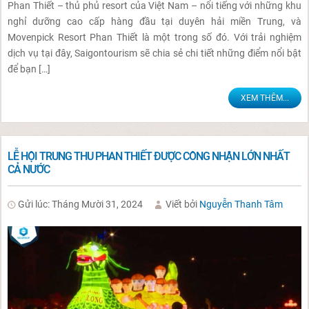
Phan Thiết – thủ phủ resort của Việt Nam – nổi tiếng với những khu
nghỉ dưỡng cao cấp hàng đầu tại duyên hải miền Trung, và
Movenpick Resort Phan Thiết là một trong số đó. Với trải nghiệm
dịch vụ tại đây, Saigontourism sẽ chia sẻ chi tiết những điểm nổi bật
để bạn […]
XEM THÊM...
LỄ HỘI TRUNG THU PHAN THIẾT ĐƯỢC CÔNG NHẬN LỚN NHẤT
CẢ NƯỚC
Gửi lúc: Tháng Mười 31, 2024
Viết bởi
Nguyễn Thanh Tâm