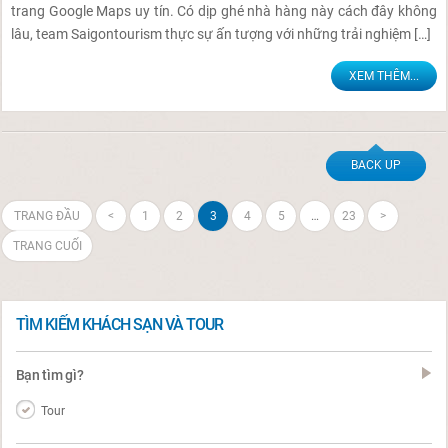
trang Google Maps uy tín. Có dịp ghé nhà hàng này cách đây không
lâu, team Saigontourism thực sự ấn tượng với những trải nghiệm […]
XEM THÊM...
BACK UP
TRANG ĐẦU
<
1
2
3
4
5
…
23
>
TRANG CUỐI
TÌM KIẾM KHÁCH SẠN VÀ TOUR
Bạn tìm gì?
Tour