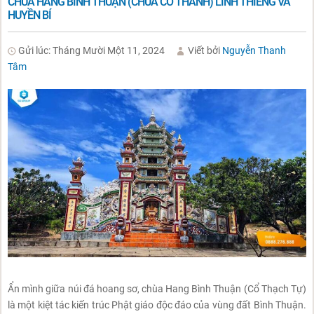
CHÙA HANG BÌNH THUẬN (CHÙA CỔ THANH) LINH THIÊNG VÀ
HUYỀN BÍ
Gửi lúc: Tháng Mười Một 11, 2024
Viết bởi
Nguyễn Thanh
Tâm
Ẩn mình giữa núi đá hoang sơ, chùa Hang Bình Thuận (Cổ Thạch Tự)
là một kiệt tác kiến trúc Phật giáo độc đáo của vùng đất Bình Thuận.