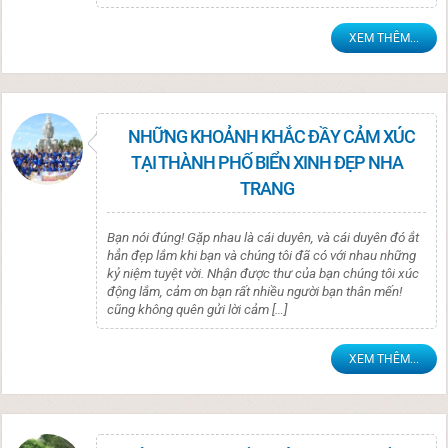
XEM THÊM...
NHỮNG KHOẢNH KHẮC ĐẦY CẢM XÚC
TẠI THÀNH PHỐ BIỂN XINH ĐẸP NHA
TRANG
Bạn nói đúng! Gặp nhau là cái duyên, và cái duyên đó ắt
hẳn đẹp lắm khi bạn và chúng tôi đã có với nhau những
kỷ niệm tuyệt vời. Nhận được thư của bạn chúng tôi xúc
động lắm, cảm ơn bạn rất nhiều người bạn thân mến!
cũng không quên gửi lời cảm […]
XEM THÊM...