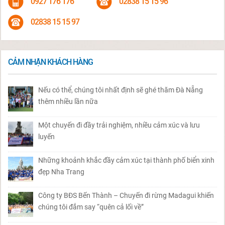
0927 176 176
02838 15 15 96
02838 15 15 97
CẢM NHẬN KHÁCH HÀNG
Nếu có thể, chúng tôi nhất định sẽ ghé thăm Đà Nẵng
thêm nhiều lần nữa
Một chuyến đi đầy trải nghiệm, nhiều cảm xúc và lưu
luyến
Những khoảnh khắc đầy cảm xúc tại thành phố biển xinh
đẹp Nha Trang
Công ty BĐS Bến Thành – Chuyến đi rừng Madagui khiến
chúng tôi đắm say “quên cả lối về”