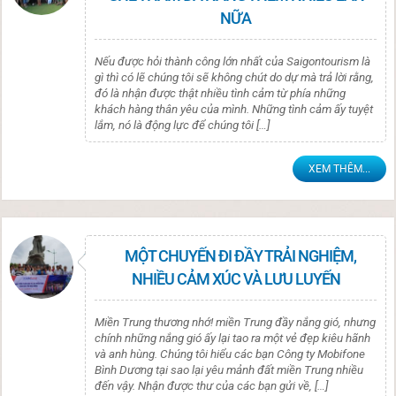
NỮA
Nếu được hỏi thành công lớn nhất của Saigontourism là
gì thì có lẽ chúng tôi sẽ không chút do dự mà trả lời rằng,
đó là nhận được thật nhiều tình cảm từ phía những
khách hàng thân yêu của mình. Những tình cảm ấy tuyệt
lắm, nó là động lực để chúng tôi […]
XEM THÊM...
MỘT CHUYẾN ĐI ĐẦY TRẢI NGHIỆM,
NHIỀU CẢM XÚC VÀ LƯU LUYẾN
Miền Trung thương nhớ! miền Trung đầy nắng gió, nhưng
chính những nắng gió ấy lại tao ra một vẻ đẹp kiêu hãnh
và anh hùng. Chúng tôi hiểu các bạn Công ty Mobifone
Bình Dương tại sao lại yêu mảnh đất miền Trung nhiều
đến vậy. Nhận được thư của các bạn gửi về, […]