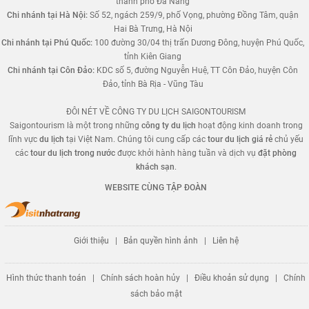
thành phố Đà Nẵng
Chi nhánh tại Hà Nội:
Số 52, ngách 259/9, phố Vọng, phường Đồng Tâm, quận
Hai Bà Trưng, Hà Nội
Chi nhánh tại Phú Quốc:
100 đường 30/04 thị trấn Dương Đông, huyện Phú Quốc,
tỉnh Kiên Giang
Chi nhánh tại Côn Đảo:
KDC số 5, đường Nguyễn Huệ, TT Côn Đảo, huyện Côn
Đảo, tỉnh Bà Rịa - Vũng Tàu
ĐÔI NÉT VỀ CÔNG TY DU LỊCH SAIGONTOURISM
Saigontourism là một trong những
công ty du lịch
hoạt động kinh doanh trong
lĩnh vực
du lịch
tại Việt Nam. Chúng tôi cung cấp các
tour du lịch giá rẻ
chủ yếu
các
tour du lịch trong nước
được khởi hành hàng tuần và dịch vụ
đặt phòng
khách sạn
.
WEBSITE CÙNG TẬP ĐOÀN
Giới thiệu
|
Bản quyền hình ảnh
|
Liên hệ
Hình thức thanh toán
|
Chính sách hoàn hủy
|
Điều khoản sử dụng
|
Chính
sách bảo mật