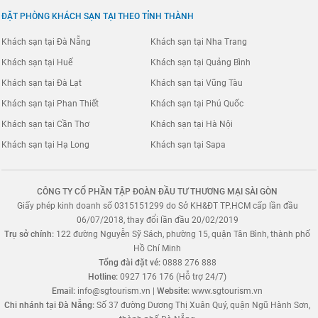
ĐẶT PHÒNG KHÁCH SẠN TẠI THEO TỈNH THÀNH
Khách sạn tại Đà Nẵng
Khách sạn tại Nha Trang
Khách sạn tại Huế
Khách sạn tại Quảng Bình
Khách sạn tại Đà Lạt
Khách sạn tại Vũng Tàu
Khách sạn tại Phan Thiết
Khách sạn tại Phú Quốc
Khách sạn tại Cần Thơ
Khách sạn tại Hà Nội
Khách sạn tại Hạ Long
Khách sạn tại Sapa
CÔNG TY CỔ PHẦN TẬP ĐOÀN ĐẦU TƯ THƯƠNG MẠI SÀI GÒN
Giấy phép kinh doanh số 0315151299 do Sở KH&ĐT TP.HCM cấp lần đầu
06/07/2018, thay đổi lần đầu 20/02/2019
Trụ sở chính:
122 đường Nguyễn Sỹ Sách, phường 15, quận Tân Bình, thành phố
Hồ Chí Minh
Tổng đài đặt vé:
0888 276 888
Hotline:
0927 176 176 (Hỗ trợ 24/7)
Email:
info@sgtourism.vn
|
Website:
www.sgtourism.vn
Chi nhánh tại Đà Nẵng:
Số 37 đường Dương Thị Xuân Quý, quận Ngũ Hành Sơn,