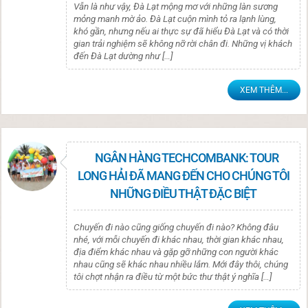
Vẫn là như vậy, Đà Lạt mộng mơ với những làn sương
mỏng manh mờ ảo. Đà Lạt cuộn mình tỏ ra lạnh lùng,
khó gần, nhưng nếu ai thực sự đã hiểu Đà Lạt và có thời
gian trải nghiệm sẽ không nỡ rời chân đi. Những vị khách
đến Đà Lạt dường như […]
XEM THÊM...
NGÂN HÀNG TECHCOMBANK: TOUR
LONG HẢI ĐÃ MANG ĐẾN CHO CHÚNG TÔI
NHỮNG ĐIỀU THẬT ĐẶC BIỆT
Chuyến đi nào cũng giống chuyến đi nào? Không đâu
nhé, với mỗi chuyến đi khác nhau, thời gian khác nhau,
địa điểm khác nhau và gặp gỡ những con người khác
nhau cũng sẽ khác nhau nhiều lắm. Mới đây thôi, chúng
tôi chợt nhận ra điều từ một bức thư thật ý nghĩa […]