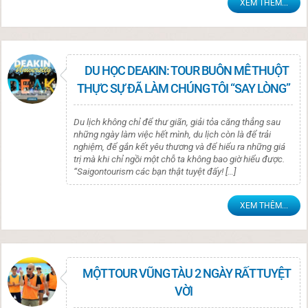
XEM THÊM...
DU HỌC DEAKIN: TOUR BUÔN MÊ THUỘT
THỰC SỰ ĐÃ LÀM CHÚNG TÔI “SAY LÒNG”
Du lịch không chỉ để thư giãn, giải tỏa căng thẳng sau
những ngày làm việc hết mình, du lịch còn là để trải
nghiệm, để gắn kết yêu thương và để hiểu ra những giá
trị mà khi chỉ ngồi một chỗ ta không bao giờ hiểu được.
“Saigontourism các bạn thật tuyệt đấy! […]
XEM THÊM...
MỘT TOUR VŨNG TÀU 2 NGÀY RẤT TUYỆT
VỜI