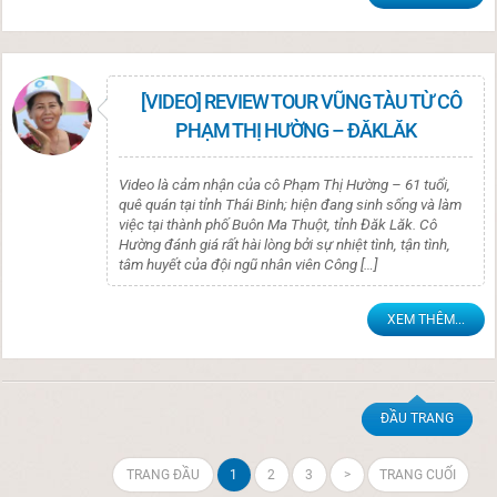
[VIDEO] REVIEW TOUR VŨNG TÀU TỪ CÔ
PHẠM THỊ HƯỜNG – ĐĂKLĂK
Video là cảm nhận của cô Phạm Thị Hường – 61 tuổi,
quê quán tại tỉnh Thái Binh; hiện đang sinh sống và làm
việc tại thành phố Buôn Ma Thuột, tỉnh Đăk Lăk. Cô
Hường đánh giá rất hài lòng bởi sự nhiệt tình, tận tình,
tâm huyết của đội ngũ nhân viên Công […]
XEM THÊM...
ĐẦU TRANG
TRANG ĐẦU
1
2
3
>
TRANG CUỐI