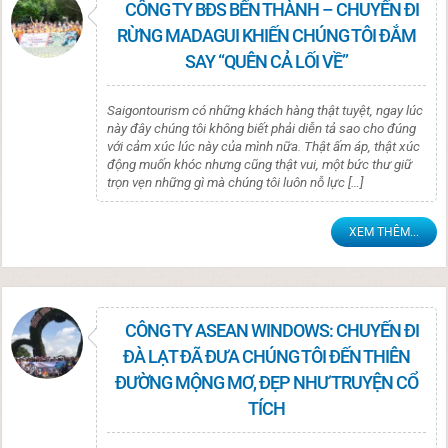
CÔNG TY BĐS BẾN THÀNH – CHUYẾN ĐI
RỪNG MADAGUI KHIẾN CHÚNG TÔI ĐẮM
SAY “QUÊN CẢ LỐI VỀ”
Saigontourism có những khách hàng thật tuyệt, ngay lúc
này đây chúng tôi không biết phải diễn tả sao cho đúng
với cảm xúc lúc này của mình nữa. Thật ấm áp, thật xúc
động muốn khóc nhưng cũng thật vui, một bức thư giữ
trọn vẹn những gì mà chúng tôi luôn nỗ lực […]
XEM THÊM...
CÔNG TY ASEAN WINDOWS: CHUYẾN ĐI
ĐÀ LẠT ĐÃ ĐƯA CHÚNG TÔI ĐẾN THIÊN
ĐƯỜNG MỘNG MƠ, ĐẸP NHƯ TRUYỆN CỔ
TÍCH