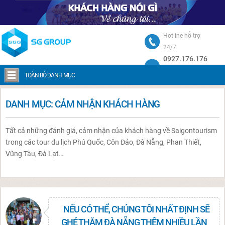
Hotline hỗ trợ
24/7
0927.176.176
Trang chủ
Cảm nhận khách hàng
TOÀN BỘ DANH MỤC
DANH MỤC:
CẢM NHẬN KHÁCH HÀNG
Tất cả những đánh giá, cảm nhận của khách hàng về Saigontourism
trong các tour du lịch Phú Quốc, Côn Đảo, Đà Nẵng, Phan Thiết,
Vũng Tàu, Đà Lạt…
NẾU CÓ THỂ, CHÚNG TÔI NHẤT ĐỊNH SẼ
GHÉ THĂM ĐÀ NẴNG THÊM NHIỀU LẦN