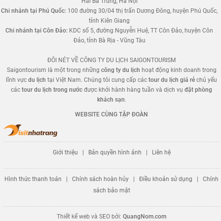
Hai Bà Trưng, Hà Nội
Chi nhánh tại Phú Quốc:
100 đường 30/04 thị trấn Dương Đông, huyện Phú Quốc,
tỉnh Kiên Giang
Chi nhánh tại Côn Đảo:
KDC số 5, đường Nguyễn Huệ, TT Côn Đảo, huyện Côn
Đảo, tỉnh Bà Rịa - Vũng Tàu
ĐÔI NÉT VỀ CÔNG TY DU LỊCH SAIGONTOURISM
Saigontourism là một trong những
công ty du lịch
hoạt động kinh doanh trong
lĩnh vực
du lịch
tại Việt Nam. Chúng tôi cung cấp các
tour du lịch giá rẻ
chủ yếu
các
tour du lịch trong nước
được khởi hành hàng tuần và dịch vụ
đặt phòng
khách sạn
.
WEBSITE CÙNG TẬP ĐOÀN
Giới thiệu
|
Bản quyền hình ảnh
|
Liên hệ
Hình thức thanh toán
|
Chính sách hoàn hủy
|
Điều khoản sử dụng
|
Chính
sách bảo mật
Thiết kế web và SEO bởi:
QuangNom.com