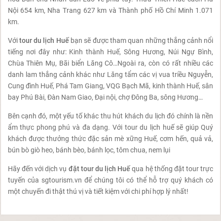
Nội 654 km, Nha Trang 627 km và Thành phố Hồ Chí Minh 1.071
km.
Với
tour du lịch Huế
bạn sẽ được tham quan những thắng cảnh nổi
tiếng nơi đây như: Kinh thành Huế, Sông Hương, Núi Ngự Bình,
Chùa Thiên Mụ, Bãi biển Lăng Cô…Ngoài ra, còn có rất nhiều các
danh lam thắng cảnh khác như Lăng tẩm các vị vua triều Nguyễn,
Cung đình Huế, Phá Tam Giang, VQG Bạch Mã, kinh thành Huế, sân
bay Phú Bài, Đàn Nam Giao, Đại nội, chợ Đông Ba, sông Hương…
Bên cạnh đó, một yếu tố khác thu hút khách du lịch đó chính là nền
ẩm thực phong phú và đa dạng. Với tour du lịch huế sẽ giúp Quý
khách được thưởng thức đặc sản mè xững Huế, cơm hến, quả vả,
bún bò giò heo, bánh bèo, bánh lọc, tôm chua, nem lụi
Hãy đến với dịch vụ
đặt tour du lịch Huế
qua hệ thống đặt tour trực
tuyến của sgtourism.vn để chúng tôi có thể hỗ trợ quý khách có
một chuyến đi thật thú vị và tiết kiệm với chi phí hợp lý nhất!