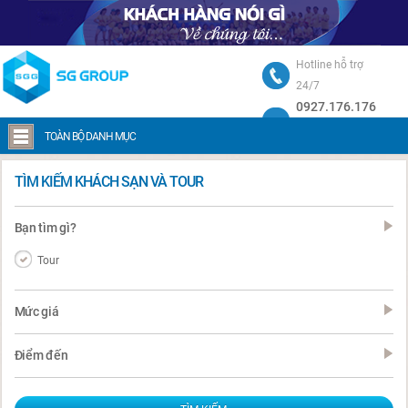
Hotline hỗ trợ
24/7
0927.176.176
Trang chủ
Tour du lịch Huế
TOÀN BỘ DANH MỤC
TÌM KIẾM KHÁCH SẠN VÀ TOUR
Bạn tìm gì?
Tour
Mức giá
Điểm đến