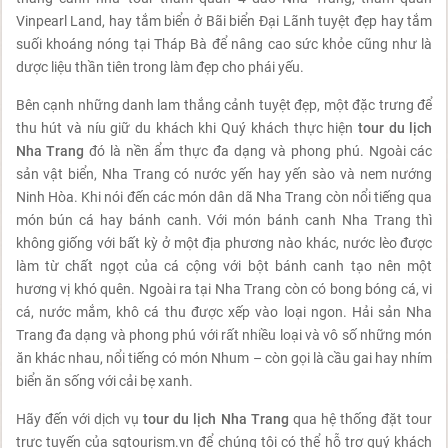
Vinpearl Land, hay tắm biển ở Bãi biển Đại Lãnh tuyệt đẹp hay tắm
suối khoáng nóng tại Tháp Bà để nâng cao sức khỏe cũng như là
dược liệu thần tiên trong làm đẹp cho phái yếu.
Bên cạnh những danh lam thắng cảnh tuyệt đẹp, một đặc trưng để
thu hút và níu giữ du khách khi Quý khách thực hiện
tour du lịch
Nha Trang
đó là nền ẩm thực đa dạng và phong phú. Ngoài các
sản vật biển, Nha Trang có nước yến hay yến sào và nem nướng
Ninh Hòa. Khi nói đến các món dân dã Nha Trang còn nổi tiếng qua
món bún cá hay bánh canh. Với món bánh canh Nha Trang thì
không giống với bất kỳ ở một địa phương nào khác, nước lèo được
làm từ chất ngọt của cá cộng với bột bánh canh tạo nên một
hương vị khó quên. Ngoài ra tại Nha Trang còn có bong bóng cá, vi
cá, nước mắm, khô cá thu được xếp vào loại ngon. Hải sản Nha
Trang đa dạng và phong phú với rất nhiều loại và vô số những món
ăn khác nhau, nổi tiếng có món Nhum – còn gọi là cầu gai hay nhím
biển ăn sống với cải bẹ xanh.
Hãy đến với dịch vụ
tour du lịch Nha Trang
qua hệ thống đặt tour
trực tuyến của sgtourism.vn để chúng tôi có thể hỗ trợ quý khách