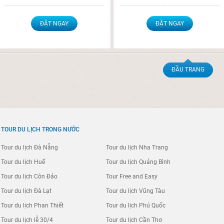
ĐẶT NGAY
ĐẶT NGAY
ĐẦU TRANG
TOUR DU LỊCH TRONG NƯỚC
Tour du lịch Đà Nẵng
Tour du lịch Nha Trang
Tour du lịch Huế
Tour du lịch Quảng Bình
Tour du lịch Côn Đảo
Tour Free and Easy
Tour du lịch Đà Lạt
Tour du lịch Vũng Tàu
Tour du lịch Phan Thiết
Tour du lịch Phú Quốc
Tour du lịch lễ 30/4
Tour du lịch Cần Thơ