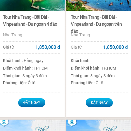
Tour Nha Trang - Bãi Dài -
Tour Nha Trang - Bãi Dài -
Vinpearland - Du ngoạn 4 đảo
Vinpearland - Du ngoạn trên
đảo
Nha Trang
Nha Trang
1,850,000
đ
1,850,000
đ
Giá từ
Giá từ
Khởi hành:
Hằng ngày
Khởi hành:
Điểm khởi hành:
TPHCM
Điểm khởi hành:
TP.HCM
Thời gian:
3 ngày 3 đêm
Thời gian:
3 ngày 3 đêm
Phương tiện:
Ô tô
Phương tiện:
Ô tô
ĐẶT NGAY
ĐẶT NGAY