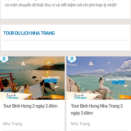
có một chuyến đi thật thú vị và tiết kiệm với chi phí hợp lý nhất!
TOUR DU LỊCH NHA TRANG
Tour Bình Hưng 2 ngày 2 đêm
Tour Bình Hưng Nha Trang 3
ngày 3 đêm
Nha Trang
Nha Trang