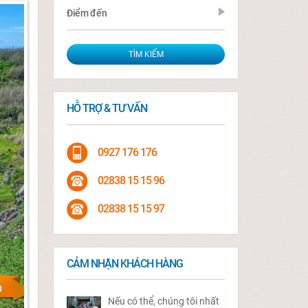
Điểm đến
HỖ TRỢ & TƯ VẤN
0927 176 176
02838 15 15 96
02838 15 15 97
CẢM NHẬN KHÁCH HÀNG
Nếu có thể, chúng tôi nhất