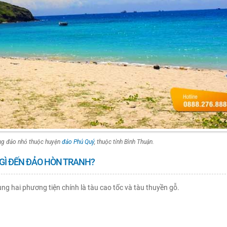
ng đảo nhỏ thuộc huyện
đảo Phú Quý
, thuộc tỉnh Bình Thuận.
 GÌ ĐẾN ĐẢO HÒN TRANH?
g hai phương tiện chính là tàu cao tốc và tàu thuyền gỗ.