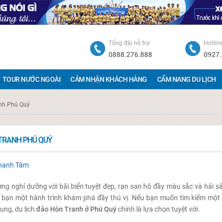
Tổng đài hỗ trợ
Hotlin
0888.276.888
0927.
TOUR NƯỚC NGOÀI
CẢM NHẬN KHÁCH HÀNG
CẨM NANG DU LỊCH
anh Phú Quý
 TRANH PHÚ QUÝ
hanh Tâm
ng nghỉ dưỡng với bãi biển tuyệt đẹp, rạn san hô đầy màu sắc và hải sả
o bạn một hành trình khám phá đầy thú vị. Nếu bạn muốn tìm kiếm một 
ung, du lịch
đảo Hòn Tranh ở Phú Quý
chính là lựa chọn tuyệt vời.