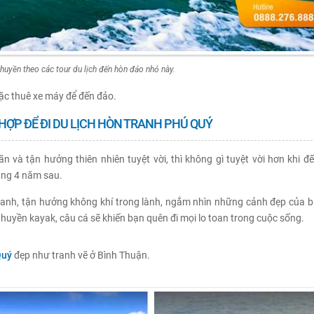
thuyền theo các tour du lịch đến hòn đảo nhỏ này.
ặc thuê xe máy để đến đảo.
 HỢP ĐỂ ĐI DU LỊCH HÒN TRANH PHÚ QUÝ
n và tận hưởng thiên nhiên tuyệt vời, thì không gì tuyệt vời hơn khi đ
áng 4 năm sau.
anh, tận hưởng không khí trong lành, ngắm nhìn những cảnh đẹp của bi
thuyền kayak, câu cá sẽ khiến bạn quên đi mọi lo toan trong cuộc sống.
Quý
đẹp như tranh vẽ ở Bình Thuận.