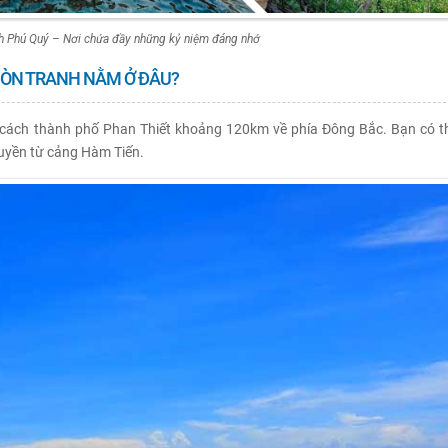
 Phú Quý – Nơi chứa đầy những kỷ niệm đáng nhớ
ÒN TRANH NẰM Ở ĐÂU?
 cách thành phố Phan Thiết khoảng 120km về phía Đông Bắc. Bạn có t
huyền từ cảng Hàm Tiến.