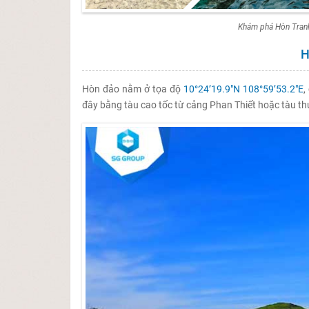
Khám phá Hòn Tranh
H
Hòn đảo nằm ở tọa độ
10°24’19.9″N 108°59’53.2″E
,
đây bằng tàu cao tốc từ cảng Phan Thiết hoặc tàu t