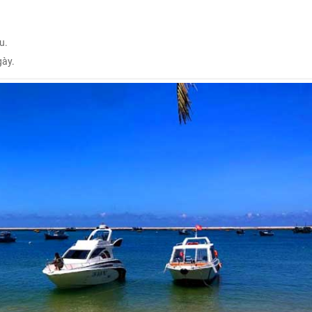
u.
gày.