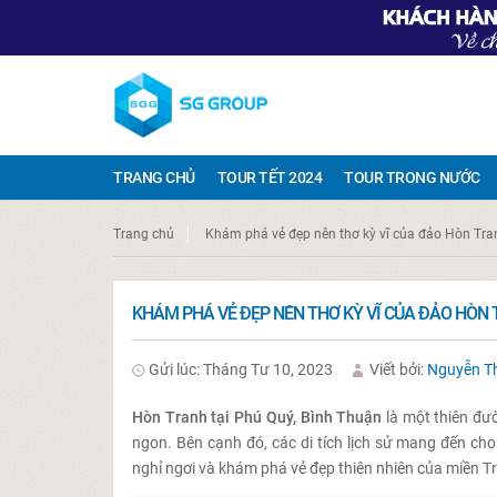
TRANG CHỦ
TOUR TẾT 2024
TOUR TRONG NƯỚC
Trang chủ
Khám phá vẻ đẹp nên thơ kỳ vĩ của đảo Hòn Tr
KHÁM PHÁ VẺ ĐẸP NÊN THƠ KỲ VĨ CỦA ĐẢO HÒN
Gửi lúc: Tháng Tư 10, 2023
Viết bởi:
Nguyễn T
Hòn Tranh tại Phú Quý, Bình Thuận
là một thiên đườ
ngon. Bên cạnh đó, các di tích lịch sử mang đến ch
nghỉ ngơi và khám phá vẻ đẹp thiên nhiên của miền Tr