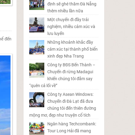
định sẽ ghé thăm Đà Nẵng
thêm nhiều lần nữa
Một chuyến đi đầy trải
nghiệm, nhiều cảm xúc và
lưu luyến
hể đến
Những khoảnh khắc đầy
cảm xúc tại thành phố biển
xinh đẹp Nha Trang
Công ty BĐS Bến Thành –
Chuyến đi rừng Madagui
khiến chúng tôi đắm say
“quên cả lối về”
Công ty Asean Windows:
Chuyến đi Đà Lạt đã đưa
chúng tôi đến thiên đường
mộng mơ, đẹp như truyện cổ tích
Ngân hàng Techcombank:
Tour Long Hải đã mang