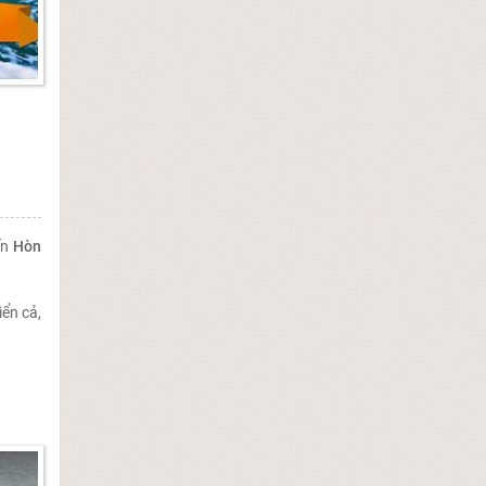
ến
Hòn
ển cả,