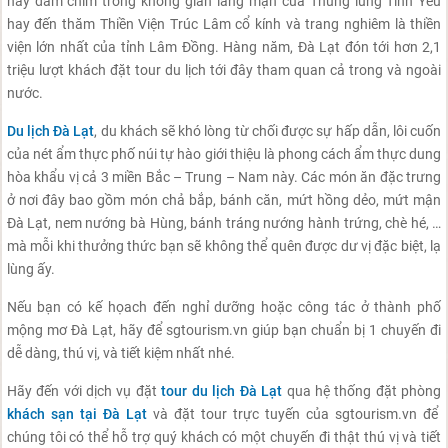
hay đắm chìm trong không gian lãng mạn của Thung lũng Tình Yêu
hay đến thăm Thiền Viện Trúc Lâm cổ kính và trang nghiêm là thiền
viện lớn nhất của tỉnh Lâm Đồng. Hàng năm, Đà Lạt đón tới hơn 2,1
triệu lượt khách đặt tour du lịch tới đây tham quan cả trong và ngoài
nước.
Du lịch Đà Lạt
, du khách sẽ khó lòng từ chối được sự hấp dẫn, lôi cuốn
của nét ẩm thực phố núi tự hào giới thiệu là phong cách ẩm thực dung
hòa khẩu vị cả 3 miền Bắc – Trung – Nam này. Các món ăn đặc trưng
ở nơi đây bao gồm món chả bắp, bánh căn, mứt hồng dẻo, mứt mận
Đà Lạt, nem nướng bà Hùng, bánh tráng nướng hành trứng, chè hé, …
mà mỗi khi thưởng thức bạn sẽ không thể quên được dư vị đặc biệt, lạ
lùng ấy.
Nếu bạn có kế họach đến nghỉ dưỡng hoặc công tác ở thành phố
mộng mơ Đà Lạt, hãy để sgtourism.vn giúp bạn chuẩn bị 1 chuyến đi
dễ dàng, thú vị, và tiết kiệm nhất nhé.
Hãy đến với dịch vụ đặt
tour du lịch Đà Lạt
qua hệ thống đặt phòng
khách sạn tại Đà Lạt
và đặt tour trực tuyến của sgtourism.vn để
chúng tôi có thể hỗ trợ quý khách có một chuyến đi thật thú vị và tiết