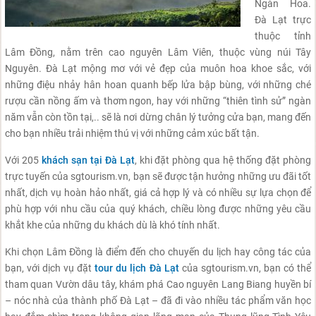
Ngàn Hoa.
Đà Lạt trực
thuộc tỉnh
Lâm Đồng, nằm trên cao nguyên Lâm Viên, thuộc vùng núi Tây
Nguyên. Đà Lạt mộng mơ với vẻ đẹp của muôn hoa khoe sắc, với
những điệu nhảy hân hoan quanh bếp lửa bập bùng, với những ché
rượu cần nồng ấm và thơm ngon, hay với những “thiên tình sử” ngàn
năm vẫn còn tồn tại,.. sẽ là nơi dừng chân lý tưởng cửa bạn, mang đến
cho bạn nhiều trải nhiệm thú vị với những cảm xúc bất tận.
Với 205
khách sạn tại Đà Lạt
, khi đặt phòng qua hệ thống đặt phòng
trực tuyến của sgtourism.vn, bạn sẽ được tận hưởng những ưu đãi tốt
nhất, dịch vụ hoàn hảo nhất, giá cả hợp lý và có nhiều sự lựa chọn để
phù hợp với nhu cầu của quý khách, chiều lòng được những yêu cầu
khắt khe của những du khách dù là khó tính nhất.
Khi chọn Lâm Đồng là điểm đến cho chuyến du lịch hay công tác của
bạn, với dịch vụ đặt
tour du lịch Đà Lạt
của sgtourism.vn, bạn có thể
tham quan Vườn dâu tây, khám phá Cao nguyên Lang Biang huyền bí
– nóc nhà của thành phố Đà Lạt – đã đi vào nhiều tác phẩm văn học