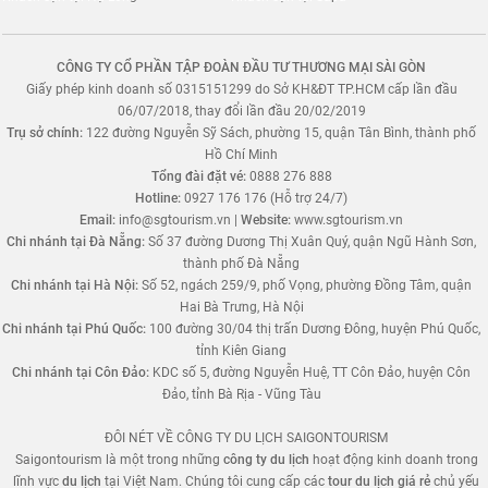
CÔNG TY CỔ PHẦN TẬP ĐOÀN ĐẦU TƯ THƯƠNG MẠI SÀI GÒN
Giấy phép kinh doanh số 0315151299 do Sở KH&ĐT TP.HCM cấp lần đầu
06/07/2018, thay đổi lần đầu 20/02/2019
Trụ sở chính:
122 đường Nguyễn Sỹ Sách, phường 15, quận Tân Bình, thành phố
Hồ Chí Minh
Tổng đài đặt vé:
0888 276 888
Hotline:
0927 176 176 (Hỗ trợ 24/7)
Email:
info@sgtourism.vn
|
Website:
www.sgtourism.vn
Chi nhánh tại Đà Nẵng:
Số 37 đường Dương Thị Xuân Quý, quận Ngũ Hành Sơn,
thành phố Đà Nẵng
Chi nhánh tại Hà Nội:
Số 52, ngách 259/9, phố Vọng, phường Đồng Tâm, quận
Hai Bà Trưng, Hà Nội
Chi nhánh tại Phú Quốc:
100 đường 30/04 thị trấn Dương Đông, huyện Phú Quốc,
tỉnh Kiên Giang
Chi nhánh tại Côn Đảo:
KDC số 5, đường Nguyễn Huệ, TT Côn Đảo, huyện Côn
Đảo, tỉnh Bà Rịa - Vũng Tàu
ĐÔI NÉT VỀ CÔNG TY DU LỊCH SAIGONTOURISM
Saigontourism là một trong những
công ty du lịch
hoạt động kinh doanh trong
lĩnh vực
du lịch
tại Việt Nam. Chúng tôi cung cấp các
tour du lịch giá rẻ
chủ yếu