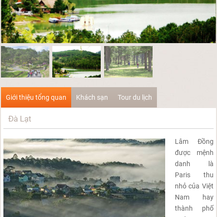
Giới thiệu tổng quan
Khách sạn
Tour du lịch
Đà Lạt
Lâm Đồng
được mệnh
danh là
Paris thu
nhỏ của Việt
Nam hay
thành phố