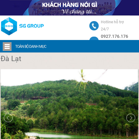
Hotline hỗ trợ
24/7
0927.176.176
Trang chủ
Đà Lạt
TOÀN BỘ DANH MỤC
Đà Lạt