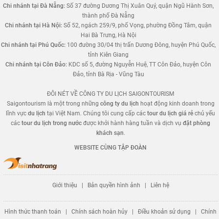
Chi nhánh tại Đà Nẵng:
Số 37 đường Dương Thị Xuân Quý, quận Ngũ Hành Sơn,
thành phố Đà Nẵng
Chi nhánh tại Hà Nội:
Số 52, ngách 259/9, phố Vọng, phường Đồng Tâm, quận
Hai Bà Trưng, Hà Nội
Chi nhánh tại Phú Quốc:
100 đường 30/04 thị trấn Dương Đông, huyện Phú Quốc,
tỉnh Kiên Giang
Chi nhánh tại Côn Đảo:
KDC số 5, đường Nguyễn Huệ, TT Côn Đảo, huyện Côn
Đảo, tỉnh Bà Rịa - Vũng Tàu
ĐÔI NÉT VỀ CÔNG TY DU LỊCH SAIGONTOURISM
Saigontourism là một trong những
công ty du lịch
hoạt động kinh doanh trong
lĩnh vực
du lịch
tại Việt Nam. Chúng tôi cung cấp các
tour du lịch giá rẻ
chủ yếu
các
tour du lịch trong nước
được khởi hành hàng tuần và dịch vụ
đặt phòng
khách sạn
.
WEBSITE CÙNG TẬP ĐOÀN
Giới thiệu
|
Bản quyền hình ảnh
|
Liên hệ
Hình thức thanh toán
|
Chính sách hoàn hủy
|
Điều khoản sử dụng
|
Chính