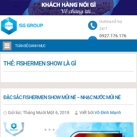
Hotline hỗ trợ
24/7
0927.176.176
Trang chủ
TOÀN BỘ DANH MỤC
THẺ:
FISHERMEN SHOW LÀ GÌ
ĐẶC SẮC FISHERMEN SHOW MŨI NÉ – NHẠC NƯỚC MŨI NÉ
Gửi lúc: Tháng Mười Một 6, 2018
Viết bởi
Võ Đình Mạnh