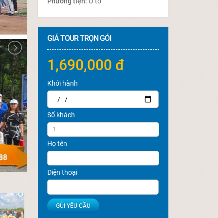
Phương tiện:
Ô tô
GIÁ TOUR TRỌN GÓI
1,690,000 đ
Khởi hành
Số khách
Họ tên
Điện thoại