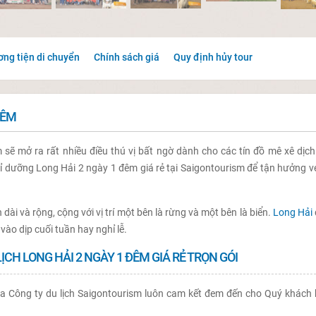
ng tiện di chuyển
Chính sách giá
Quy định hủy tour
ĐÊM
sẽ mở ra rất nhiều điều thú vị bất ngờ dành cho các tín đồ mê xê dịch
hỉ dưỡng Long Hải 2 ngày 1 đêm giá rẻ tại Saigontourism để tận hưởng v
ài và rộng, cộng với vị trí một bên là rừng và một bên là biển.
Long Hải
vào dịp cuối tuần hay nghỉ lễ.
LỊCH LONG HẢI 2 NGÀY 1 ĐÊM GIÁ RẺ TRỌN GÓI
a Công ty du lịch Saigontourism luôn cam kết đem đến cho Quý khách