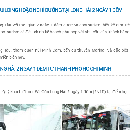
BUILDING HOẶC NGHỈ DƯỠNG TẠI LONG HẢI 2 NGÀY 1 ĐÊM
ng Tàu
với thời gian 2 ngày 1 đêm được Saigontourism thiết kế dựa trê
gontourism sẽ điều chỉnh kế hoạch phù hợp với nhu cầu của khách hàng
g Tàu, tham quan núi Minh Đạm, bến du thuyền Marina. Và đặc biệt
miền biển này.
ONG HẢI 2 NGÀY 1 ĐÊM TỪ THÀNH PHỐ HỒ CHÍ MINH
n Quý khách đi
tour Sài Gòn Long Hải 2 ngày 1 đêm (2N1D)
tại điểm hẹn.