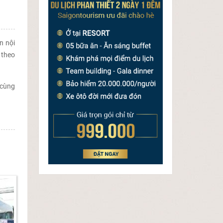
n nội
 theo
 cùng