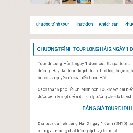
Chương trình tour
Thực đơn
Khách sạn
Phươ
CHƯƠNG TRÌNH TOUR LONG HẢI 2 NGÀY 1 
Tour đi Long Hải 2 ngày 1 đêm
của Saigontourism 
dưỡng. Hãy đặt tour du lịch team building hoặc ng
hoang sơ quyến rũ của biển Long Hải.
Cách thành phố Hồ Chí Minh hơn 100km với bãi biển d
được xem là một điểm du lịch lý tưởng cho du khách 
BẢNG GIÁ TOUR ĐI DU 
Giá tour du lịch Long Hải 2 ngày 1 đêm (2N1D)
củ
mức giá rẻ cùng chất lượng dịch vụ tốt nhất.