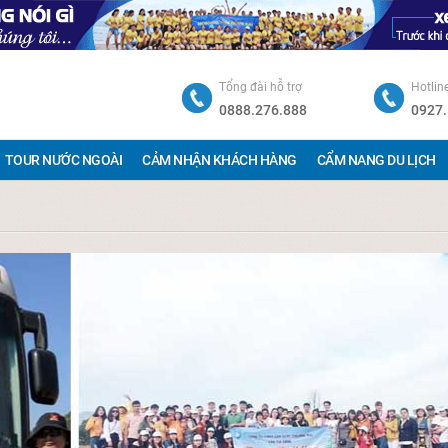
Tổng đài hỗ trợ
Hotlin
0888.276.888
0927.
TOUR NƯỚC NGOÀI
CẢM NHẬN KHÁCH HÀNG
CẨM NANG DU LỊCH