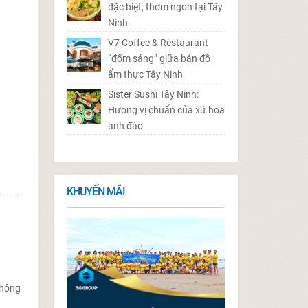
đặc biệt, thơm ngon tại Tây
Ninh
V7 Coffee & Restaurant
“đốm sáng” giữa bản đồ
ẩm thực Tây Ninh
Sister Sushi Tây Ninh:
Hương vị chuẩn của xứ hoa
anh đào
KHUYẾN MÃI
thông