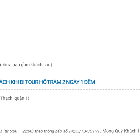
)
ổi (chưa bao gồm khách sạn)
ÁCH KHI ĐI TOUR HỒ TRÀM 2 NGÀY 1 ĐÊM
Thạch, quận 1)
M (từ 6:00 – 22:00) theo thông báo số 14253/TB-SGTVT
. Mong Quý Khách 