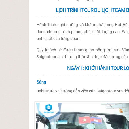
LỊCH TRÌNH TOUR DU LỊCH TEAM 
Hành trình nghỉ dưỡng và khám phá
Long Hải Vũ
dung chương trình phong phú, chất lượng cao. Sai
tính chất của từng đoàn.
Quý khách sẽ được tham quan nông trại cừu Vũn
Saigontourism thưởng thức ẩm thực đặc trưng của 
NGÀY 1: KHỞI HÀNH TOUR L
Sáng
06h00
: Xe và hướng dẫn viên của Saigontourism đó