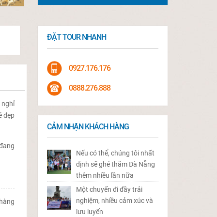
ĐẶT TOUR NHANH
0927.176.176
0888.276.888
 nghỉ
ẻ đẹp
CẢM NHẬN KHÁCH HÀNG
đang
Nếu có thể, chúng tôi nhất
định sẽ ghé thăm Đà Nẵng
thêm nhiều lần nữa
Một chuyến đi đầy trải
nghiệm, nhiều cảm xúc và
 hàng
lưu luyến