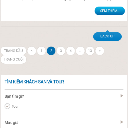
XEM THÊM...
BACK UP
TRANG ĐẦU
<
1
2
3
4
…
13
>
TRANG CUỐI
TÌM KIẾM KHÁCH SẠN VÀ TOUR
Bạn tìm gì?
Tour
Mức giá