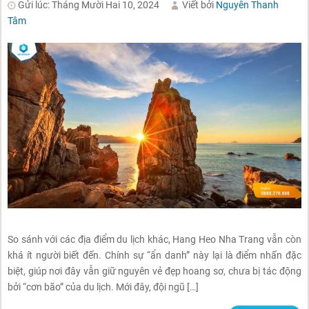
Gửi lúc: Tháng Mười Hai 10, 2024
Viết bởi
Nguyễn Thanh
Tâm
So sánh với các địa điểm du lịch khác, Hang Heo Nha Trang vẫn còn
khá ít người biết đến. Chính sự “ẩn danh” này lại là điểm nhấn đặc
biệt, giúp nơi đây vẫn giữ nguyên vẻ đẹp hoang sơ, chưa bị tác động
bởi “cơn bão” của du lịch. Mới đây, đội ngũ […]