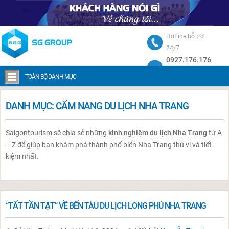
Hotline hỗ trợ
24/7
0927.176.176
Trang chủ
Cẩm nang du lịch
Cẩm nang du lịch Nha Trang
TOÀN BỘ DANH MỤC
DANH MỤC:
CẨM NANG DU LỊCH NHA TRANG
Saigontourism sẽ chia sẻ những
kinh nghiệm du lịch Nha Trang
từ A
– Z để giúp bạn khám phá thành phố biển Nha Trang thú vị và tiết
kiệm nhất.
“TẤT TẦN TẬT” VỀ BẾN TÀU DU LỊCH LONG PHÚ NHA TRANG