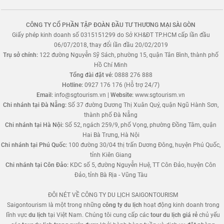
CÔNG TY CỔ PHẦN TẬP ĐOÀN ĐẦU TƯ THƯƠNG MẠI SÀI GÒN
Giấy phép kinh doanh số 0315151299 do Sở KH&ĐT TP.HCM cấp lần đầu
06/07/2018, thay đổi lần đầu 20/02/2019
Trụ sở chính:
122 đường Nguyễn Sỹ Sách, phường 15, quận Tân Bình, thành phố
Hồ Chí Minh
Tổng đài đặt vé:
0888 276 888
Hotline:
0927 176 176 (Hỗ trợ 24/7)
Email:
info@sgtourism.vn
|
Website:
www.sgtourism.vn
Chi nhánh tại Đà Nẵng:
Số 37 đường Dương Thị Xuân Quý, quận Ngũ Hành Sơn,
thành phố Đà Nẵng
Chi nhánh tại Hà Nội:
Số 52, ngách 259/9, phố Vọng, phường Đồng Tâm, quận
Hai Bà Trưng, Hà Nội
Chi nhánh tại Phú Quốc:
100 đường 30/04 thị trấn Dương Đông, huyện Phú Quốc,
tỉnh Kiên Giang
Chi nhánh tại Côn Đảo:
KDC số 5, đường Nguyễn Huệ, TT Côn Đảo, huyện Côn
Đảo, tỉnh Bà Rịa - Vũng Tàu
ĐÔI NÉT VỀ CÔNG TY DU LỊCH SAIGONTOURISM
Saigontourism là một trong những
công ty du lịch
hoạt động kinh doanh trong
lĩnh vực
du lịch
tại Việt Nam. Chúng tôi cung cấp các
tour du lịch giá rẻ
chủ yếu