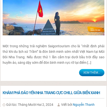
Một trong những trải nghiệm Saigontourism cho là “nhất định phải
thử khi du lịch xứ Trầm” là đón bình minh sớm nhất Việt Nam tại Mũi
Đôi Nha Trang. Nếu được thử 1 lần cắm trại dưới bầu trời đầy sao
huyền ảo, sáng dậy sớm để đón bình minh rực rỡ tại điểm […]
XEM THÊM...
KHÁM PHÁ ĐẢO YẾN NHA TRANG CỰC CHILL GIỮA BIỂN XANH
Gửi lúc: Tháng Mười Hai 2, 2024
Viết bởi
Nguyễn Thanh