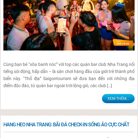
Cùng bạn bè “xõa banh nóc” với top các quán bar club Nha Trang nổi
tiếng sôi động, hấp dẫn – là sân chơi hàng đầu của giới trẻ thành phố
biển này. “Thổ địa” Saigontourism sẽ đưa bạn đến với những địa
điểm độc đáo, từ quán bar ngoài trời lộng gió, các club […]
XEM THÊM...
HANG HEO NHA TRANG: BÃI ĐÁ CHECK-IN SỐNG ẢO CỰC CHẤT