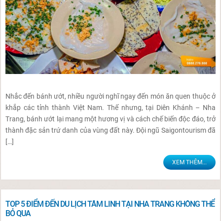
Nhắc đến bánh ướt, nhiều người nghĩ ngay đến món ăn quen thuộc ở
khắp các tỉnh thành Việt Nam. Thế nhưng, tại Diên Khánh – Nha
Trang, bánh ướt lại mang một hương vị và cách chế biến độc đáo, trở
thành đặc sản trứ danh của vùng đất này. Đội ngũ Saigontourism đã
[…]
XEM THÊM...
TOP 5 ĐIỂM ĐẾN DU LỊCH TÂM LINH TẠI NHA TRANG KHÔNG THỂ
BỎ QUA