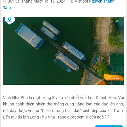
Gửi lúc: Tháng Mười Hai 16, 2024
Viết bởi
Nguyễn Thanh
Tâm
Vịnh Nha Phu là một trong 3 vịnh lớn nhất của tỉnh Khánh Hòa. Với
khung cảnh thiên nhiên thơ mộng cùng hàng loạt các đảo lớn nhỏ,
nơi đây được ví như “thiên đường biển đảo” xinh đẹp của xứ Trầm.
Bến tàu du lịch Long Phú Nha Trang được xem là cửa ngõ […]