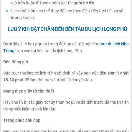
giờ trên hoặc đi theo nhóm từ 10 người trở lên.
Lịch khởi hành có thể thay đổi tùy theo điều kiện thời tiết và số
lượng khách.
LƯU Ý KHI ĐẶT CHÂN ĐẾN BẾN TÀU DU LỊCH LONG PHÚ
Dưới đây là 6 lưu ý quan trọng để bạn có trải nghiệm
tour du lịch Nha
Trang
trọn vẹn tại bến tàu du lịch Long Phú
Đến đúng giờ
Các tour thường có lịch trình cố định, vì vậy bạn nên đến
sớm ít nhất
15-30 phút
để làm thủ tục và tránh lỡ chuyến tàu.
Mang theo giấy tờ cần thiết
Hãy chuẩn bị các giấy tờ tùy thân hoặc vé đã đặt trước để thuận tiện
trong việc kiểm tra và lên tàu.
Trang phục phù hợp
Nên mặc trang phục thoải mái, dễ di chuyển và mang theo đồ bơi nếu