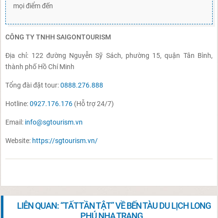
mọi điểm đến
CÔNG TY TNHH SAIGONTOURISM
Địa chỉ: 122 đường Nguyễn Sỹ Sách, phường 15, quận Tân Bình,
thành phố Hồ Chí Minh
Tổng đài đặt tour:
0888.276.888
Hotline:
0927.176.176
(Hỗ trợ 24/7)
Email:
info@sgtourism.vn
Website:
https://sgtourism.vn/
LIÊN QUAN: “TẤT TẦN TẬT” VỀ BẾN TÀU DU LỊCH LONG
PHÚ NHA TRANG