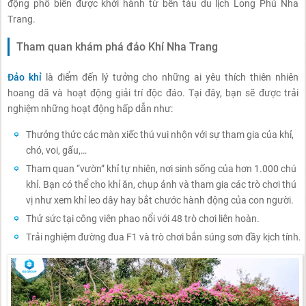
động phổ biến được khởi hành từ bến tàu du lịch Long Phú Nha
Trang.
Tham quan khám phá đảo Khỉ Nha Trang
Đảo khỉ
là điểm đến lý tưởng cho những ai yêu thích thiên nhiên
hoang dã và hoạt động giải trí độc đáo. Tại đây, bạn sẽ được trải
nghiệm những hoạt động hấp dẫn như:
Thưởng thức các màn xiếc thú vui nhộn với sự tham gia của khỉ,
chó, voi, gấu,…
Tham quan “vườn” khỉ tự nhiên, nơi sinh sống của hơn 1.000 chú
khỉ. Bạn có thể cho khỉ ăn, chụp ảnh và tham gia các trò chơi thú
vị như xem khỉ leo dây hay bắt chước hành động của con người.
Thử sức tại công viên phao nổi với 48 trò chơi liên hoàn.
Trải nghiệm đường đua F1 và trò chơi bắn súng sơn đầy kịch tính.