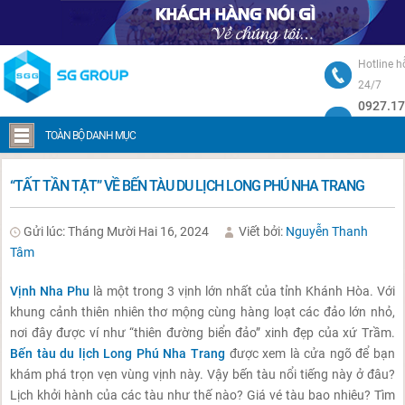
Hotline h
24/7
0927.17
Trang chủ
“Tất tần tật” về Bến tàu du lịch Long Phú Nha Trang
TOÀN BỘ DANH MỤC
“TẤT TẦN TẬT” VỀ BẾN TÀU DU LỊCH LONG PHÚ NHA TRANG
Gửi lúc: Tháng Mười Hai 16, 2024
Viết bởi:
Nguyễn Thanh
Tâm
Vịnh Nha Phu
là một trong 3 vịnh lớn nhất của tỉnh Khánh Hòa. Với
khung cảnh thiên nhiên thơ mộng cùng hàng loạt các đảo lớn nhỏ,
nơi đây được ví như “thiên đường biển đảo” xinh đẹp của xứ Trầm.
Bến tàu du lịch Long Phú Nha Trang
được xem là cửa ngõ để bạn
khám phá trọn vẹn vùng vịnh này. Vậy bến tàu nổi tiếng này ở đâu?
Lịch khởi hành của các tàu như thế nào? Giá vé tàu bao nhiêu? Tìm