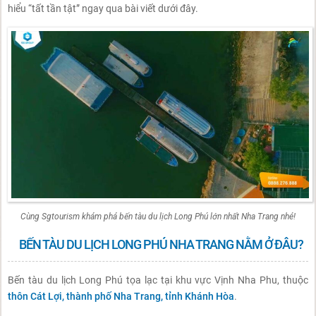
hiểu “tất tần tật” ngay qua bài viết dưới đây.
Cùng Sgtourism khám phá bến tàu du lịch Long Phú lớn nhất Nha Trang nhé!
BẾN TÀU DU LỊCH LONG PHÚ NHA TRANG NẰM Ở ĐÂU?
Bến tàu du lịch Long Phú tọa lạc tại khu vực Vịnh Nha Phu, thuộc
thôn Cát Lợi, thành phố Nha Trang, tỉnh Khánh Hòa
.