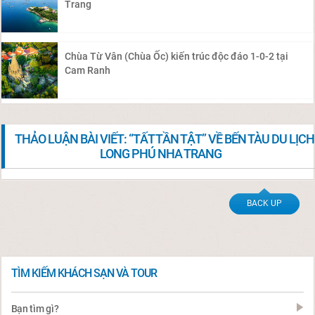
Trang
Chùa Từ Vân (Chùa Ốc) kiến trúc độc đáo 1-0-2 tại
Cam Ranh
THẢO LUẬN BÀI VIẾT: “TẤT TẦN TẬT” VỀ BẾN TÀU DU LỊCH
LONG PHÚ NHA TRANG
BACK UP
TÌM KIẾM KHÁCH SẠN VÀ TOUR
Bạn tìm gì?