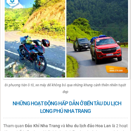
Đi phương tiện ô tô, xe máy để không bỏ qua những khung cảnh thiên nhiên tuyệt
đẹp
NHỮNG HOẠT ĐỘNG HẤP DẪN Ở BẾN TÀU DU LỊCH
LONG PHÚ NHA TRANG
Tham quan
Đảo Khỉ Nha Trang
và
khu du lịch đảo Hoa Lan
là 2 hoạt