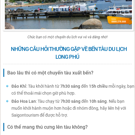
Chúc bạn có một chuyến du lịch vui vẻ và đáng nhớ!
NHỮNG CÂU HỎI THƯỜNG GẶP VỀ BẾN TÀU DU LỊCH
LONG PHÚ
Bao lâu thì có một chuyến tàu xuất bến?
Đảo Khỉ
: Tàu khởi hành từ
7h30 sáng
đến
15h chiều
mỗi ngày, bạn
có thể thoải mái chọn giờ phù hợp.
Đảo Hoa Lan
: Tàu chạy từ
7h30 sáng
đến
10h sáng
. Nếu bạn
muốn khởi hành muộn hơn hoặc đi nhóm đông, hãy liên hệ với
Saigontourism để được hỗ trợ.
Có thể mang thú cưng lên tàu không?