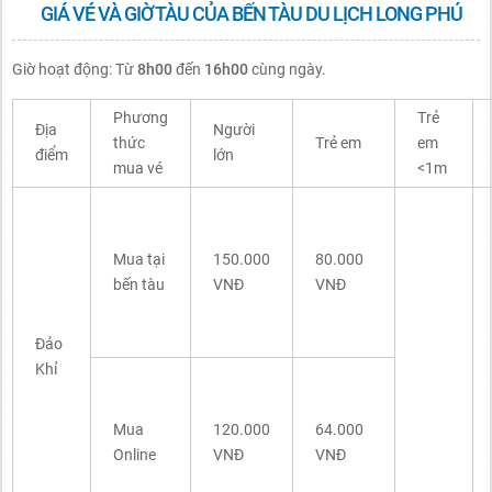
GIÁ VÉ VÀ GIỜ TÀU CỦA BẾN TÀU DU LỊCH LONG PHÚ
Giờ hoạt động: Từ
8h00
đến
16h00
cùng ngày.
Phương
Trẻ
Địa
Người
thức
Trẻ em
em
điểm
lớn
mua vé
<1m
Mua tại
150.000
80.000
bến tàu
VNĐ
VNĐ
Đảo
Khỉ
Mua
120.000
64.000
Online
VNĐ
VNĐ