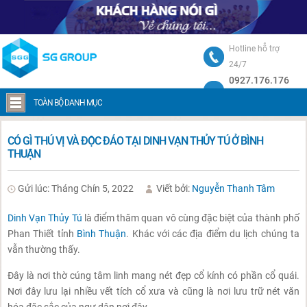
Hotline hỗ trợ
24/7
0927.176.176
Trang chủ
Có gì thú vị và độc đáo tại Dinh Vạn Thủy Tú ở Bình Thuận
TOÀN BỘ DANH MỤC
CÓ GÌ THÚ VỊ VÀ ĐỘC ĐÁO TẠI DINH VẠN THỦY TÚ Ở BÌNH
THUẬN
Gửi lúc: Tháng Chín 5, 2022
Viết bởi:
Nguyễn Thanh Tâm
Dinh Vạn Thủy Tú
là điểm thăm quan vô cùng đặc biệt của thành phố
Phan Thiết tỉnh
Bình Thuận
. Khác với các địa điểm du lịch chúng ta
vẫn thường thấy.
Đây là nơi thờ cúng tâm linh mang nét đẹp cổ kính có phần cổ quái.
Nơi đây lưu lại nhiều vết tích cổ xưa và cũng là nơi lưu trữ nét văn
hóa đặc sắc của ngư dân nơi đây.