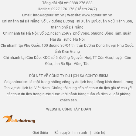
Tổng đài đặt vé:
0888 276 888
Hotline:
0927 176 176 (Hỗ trợ 24/7)
Email:
info@sgtourism.vn
|
Website:
www.sgtourism.vn
Chi nhánh tại Đà Nẵng:
Số 37 đường Dương Thị Xuân Quý, quận Ngũ Hành Sơn,
thành phố Đà Nẵng
Chi nhánh tại Hà Nội:
Số 52, ngách 259/9, phố Vọng, phường Đồng Tâm, quận
Hai Bà Trưng, Hà Nội
Chi nhánh tại Phú Quốc:
100 đường 30/04 thị trấn Dương Đông, huyện Phú Quốc,
tỉnh Kiên Giang
Chi nhánh tại Côn Đảo:
KDC số 5, đường Nguyễn Huệ, TT Côn Đảo, huyện Côn
Đảo, tỉnh Bà Rịa - Vũng Tàu
ĐÔI NÉT VỀ CÔNG TY DU LỊCH SAIGONTOURISM
Saigontourism là một trong những
công ty du lịch
hoạt động kinh doanh trong
lĩnh vực
du lịch
tại Việt Nam. Chúng tôi cung cấp các
tour du lịch giá rẻ
chủ yếu
các
tour du lịch trong nước
được khởi hành hàng tuần và dịch vụ
đặt phòng
khách sạn
.
WEBSITE CÙNG TẬP ĐOÀN
Giới thiệu
|
Bản quyền hình ảnh
|
Liên hệ