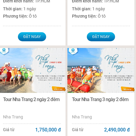
Điểm khởi hành:
TP.HCM
Điểm khởi hành:
TP.HCM
Thời gian:
1 ngày
Thời gian:
1 ngày
Phương tiện:
Ô tô
Phương tiện:
Ô tô
ĐẶT NGAY
ĐẶT NGAY
Tour Nha Trang 2 ngày 2 đêm
Tour Nha Trang 3 ngày 2 đêm
Nha Trang
Nha Trang
1,750,000
đ
2,490,000
đ
Giá từ
Giá từ