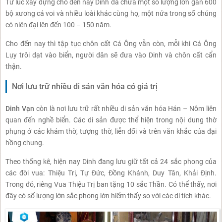
Từ lúc xây dựng cho đến nay Dinh đã chứa một số lượng lớn gần 600
bộ xương cá voi và nhiều loài khác cùng họ, một nửa trong số chúng
có niên đại lên đến 100 – 150 năm.
Cho đến nay thì tập tục chôn cất Cá Ông vẫn còn, mỗi khi Cá Ông
Lụy trôi dạt vào biển, người dân sẽ đưa vào Dinh và chôn cất cẩn
thận.
Nơi lưu trữ nhiều di sản văn hóa có giá trị
Dinh Vạn
còn là nơi lưu trữ rất nhiều di sản văn hóa Hán – Nôm liên
quan đến nghề biển. Các di sản được thể hiện trong nội dung thờ
phụng ở các khám thờ, tượng thờ, liễn đối và trên văn khắc của đại
hồng chung.
Theo thống kê, hiện nay Dinh đang lưu giữ tất cả 24 sắc phong của
các đời vua: Thiệu Trị, Tự Đức, Đồng Khánh, Duy Tân, Khải Định.
Trong đó, riêng Vua Thiệu Trị ban tặng 10 sắc Thần. Có thể thấy, nơi
đây có số lượng lớn sắc phong lớn hiếm thấy so với các di tích khác.