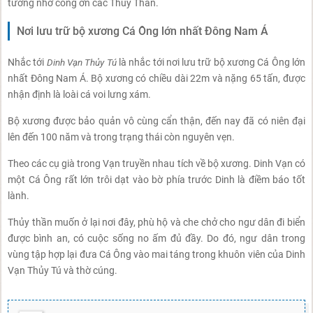
tưởng nhớ công ơn các Thủy Thần.
Nơi lưu trữ bộ xương Cá Ông lớn nhất Đông Nam Á
Nhắc tới
Dinh Vạn Thủy Tú
là nhắc tới nơi lưu trữ bộ xương Cá Ông lớn
nhất Đông Nam Á. Bộ xương có chiều dài 22m và nặng 65 tấn, được
nhận định là loài cá voi lưng xám.
Bộ xương được bảo quản vô cùng cẩn thận, đến nay đã có niên đại
lên đến 100 năm và trong trạng thái còn nguyên vẹn.
Theo các cụ già trong Vạn truyền nhau tích về bộ xương. Dinh Vạn có
một Cá Ông rất lớn trôi dạt vào bờ phía trước Dinh là điềm báo tốt
lành.
Thủy thần muốn ở lại nơi đây, phù hộ và che chở cho ngư dân đi biển
được bình an, có cuộc sống no ấm đủ đầy. Do đó, ngư dân trong
vùng tập hợp lại đưa Cá Ông vào mai táng trong khuôn viên của Dinh
Vạn Thủy Tú và thờ cúng.