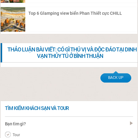
Top 6 Glamping view biển Phan Thiết cực CHILL
THẢO LUẬN BÀI VIẾT: CÓ GÌ THÚ VỊ VÀ ĐỘC ĐÁO TẠI DINH
VẠN THỦY TÚ Ở BÌNH THUẬN
BACK UP
TÌM KIẾM KHÁCH SẠN VÀ TOUR
Bạn tìm gì?
Tour