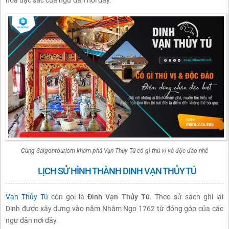
Cùng Saigontourism khám phá Vạn Thủy Tú có gì thú vị và độc đáo nhé
LỊCH SỬ HÌNH THÀNH DINH VẠN THỦY TÚ
Vạn Thủy Tú
còn gọi là
Đình Vạn Thủy Tú
. Theo sử sách ghi lại
Dinh được xây dựng vào năm Nhâm Ngọ 1762 từ đóng góp của các
ngư dân nơi đây.