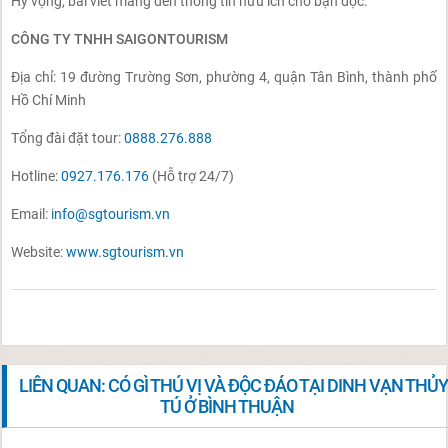
Hy vọng, bài viết mang đến thông tin hữu ích cho bạn đọc.
CÔNG TY TNHH SAIGONTOURISM
Địa chỉ: 19 đường Trường Sơn, phường 4, quận Tân Bình, thành phố
Hồ Chí Minh
Tổng đài đặt tour:
0888.276.888
Hotline:
0927.176.176
(Hỗ trợ 24/7)
Email:
info@sgtourism.vn
Website:
www.sgtourism.vn
LIÊN QUAN: CÓ GÌ THÚ VỊ VÀ ĐỘC ĐÁO TẠI DINH VẠN THỦ
TÚ Ở BÌNH THUẬN