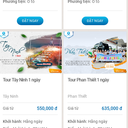
Phương tiện:
Ô tô
Phương tiện:
Ô tô
ĐẶT NGAY
ĐẶT NGAY
Tour Tây Ninh 1 ngày
Tour Phan Thiết 1 ngày
Tây Ninh
Phan Thiết
550,000
đ
635,000
đ
Giá từ
Giá từ
Khởi hành:
Hằng ngày
Khởi hành:
Hằng ngày