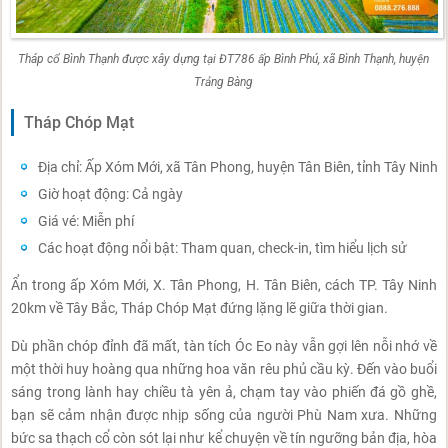
Tháp cổ Bình Thạnh được xây dựng tại ĐT786 ấp Bình Phú, xã Bình Thạnh, huyện
Trảng Bàng
Tháp Chóp Mạt
Địa chỉ: Ấp Xóm Mới, xã Tân Phong, huyện Tân Biên, tỉnh Tây Ninh
Giờ hoạt động: Cả ngày
Giá vé: Miễn phí
Các hoạt động nổi bật: Tham quan, check-in, tìm hiểu lịch sử
Ẩn trong ấp Xóm Mới, X. Tân Phong, H. Tân Biên, cách TP. Tây Ninh
20km về Tây Bắc, Tháp Chóp Mạt đứng lặng lẽ giữa thời gian.
Dù phần chóp đỉnh đã mất, tàn tích Óc Eo này vẫn gợi lên nỗi nhớ về
một thời huy hoàng qua những hoa văn rêu phủ cầu kỳ. Đến vào buổi
sáng trong lành hay chiều tà yên ả, chạm tay vào phiến đá gồ ghề,
bạn sẽ cảm nhận được nhịp sống của người Phù Nam xưa. Những
bức sa thạch cổ còn sót lại như kể chuyện về tín ngưỡng bản địa, hòa