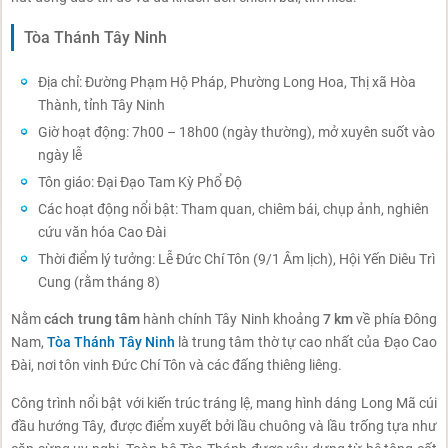
Tòa Thánh Tây Ninh
Địa chỉ: Đường Phạm Hộ Pháp, Phường Long Hoa, Thị xã Hòa
Thành, tỉnh Tây Ninh
Giờ hoạt động: 7h00 – 18h00 (ngày thường), mở xuyên suốt vào
ngày lễ
Tôn giáo: Đại Đạo Tam Kỳ Phổ Độ
Các hoạt động nổi bật: Tham quan, chiêm bái, chụp ảnh, nghiên
cứu văn hóa Cao Đài
Thời điểm lý tưởng: Lễ Đức Chí Tôn (9/1 Âm lịch), Hội Yến Diêu Trì
Cung (rằm tháng 8)
Nằm
cách trung tâm
hành chính Tây Ninh khoảng
7 km
về phía Đông
Nam,
Tòa Thánh Tây Ninh
là trung tâm thờ tự cao nhất của Đạo Cao
Đài, nơi tôn vinh Đức Chí Tôn và các đấng thiêng liêng.
Công trình nổi bật với kiến trúc tráng lệ, mang hình dáng Long Mã cúi
đầu hướng Tây, được điểm xuyết bởi lầu chuông và lầu trống tựa như