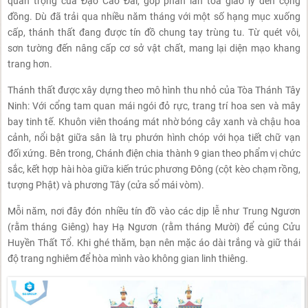
quan trọng của Đạo Cao Đài, góp phần lan tỏa giáo lý đến cộng
đồng. Dù đã trải qua nhiều năm tháng với một số hạng mục xuống
cấp, thánh thất đang được tín đồ chung tay trùng tu. Từ quét vôi,
sơn tường đến nâng cấp cơ sở vật chất, mang lại diện mạo khang
trang hơn.
Thánh thất được xây dựng theo mô hình thu nhỏ của Tòa Thánh Tây
Ninh: Với cổng tam quan mái ngói đỏ rực, trang trí hoa sen và mây
bay tinh tế. Khuôn viên thoáng mát nhờ bóng cây xanh và chậu hoa
cảnh, nổi bật giữa sân là trụ phướn hình chóp với họa tiết chữ vạn
đối xứng. Bên trong, Chánh điện chia thành 9 gian theo phẩm vị chức
sắc, kết hợp hài hòa giữa kiến trúc phương Đông (cột kèo chạm rồng,
tượng Phật) và phương Tây (cửa sổ mái vòm).
Mỗi năm, nơi đây đón nhiều tín đồ vào các dịp lễ như Trung Ngươn
(rằm tháng Giêng) hay Hạ Ngươn (rằm tháng Mười) để cúng Cửu
Huyền Thất Tổ. Khi ghé thăm, bạn nên mặc áo dài trắng và giữ thái
độ trang nghiêm để hòa mình vào không gian linh thiêng.