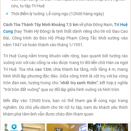
cứu, tu tập Trí Huệ
Thời điểm lý tưởng: Lễ cúng ngọ (12h00 hàng ngày)
Cách Tòa Thánh Tây Ninh khoảng 7,5 km
về phía Đông Nam,
Trí Huệ
Cung
(hay Thiên Hỷ Động) là tịnh thất dành riêng cho tín nữ Đạo Cao
Đài. Công trình do Đức Hộ Pháp Phạm Công Tắc khởi xướng vào
năm 1947 và hoàn thành vào tháng 1/1951.
Trí Huệ Cung nằm trong khuôn viên rộng, bao quanh bởi tường rào
vuông vức với các cổng ra vào được trang trí đôi liễn chữ Hán ca ngợi
Trí Huệ. Tòa nhà
cao 12m
, chia thành ba tầng, mỗi tầng 4 m, mang
hình khối lập phương độc đáo. Giữa công trình là cột trụ với ba vòng
tròn đan xen, tượng trưng cho “
nhất trụ xanh thiên
”, kết hợp ý nghĩa
“trời tròn đất vuông” qua sự đối lập giữa hình vuông và hình tròn.
Đến đây vào 12h00 trưa, bạn có thể tham gia lễ cúng ngọ trang
nghiêm. Dù chủ yếu dành cho tín nữ tu tập, nam du khách yêu thích
khám phá tâm linh vẫn được chào đón tham quan.