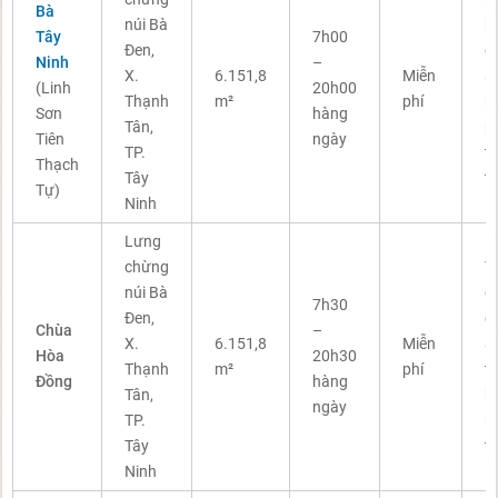
Bà
núi Bà
bá
Tây
7h00
Đen,
c
Ninh
–
X.
6.151,8
Miễn
ả
(Linh
20h00
Thạnh
m²
phí
k
Sơn
hàng
Tân,
p
Tiên
ngày
TP.
t
Thạch
Tây
t
Tự)
Ninh
Lưng
chừng
T
núi Bà
q
7h30
Đen,
c
Chùa
–
X.
6.151,8
Miễn
a
Hòa
20h30
Thạnh
m²
phí
t
Đồng
hàng
Tân,
h
ngày
TP.
k
Tây
t
Ninh