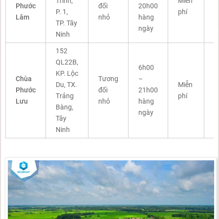
Trinh,
Miễn
t
Phước
đối
20h00
P. 1,
phí
t
Lâm
nhỏ
hàng
TP. Tây
t
ngày
Ninh
c
152
T
QL22B,
6h00
q
KP. Lộc
Chùa
Tương
–
c
Du, TX.
Miễn
Phước
đối
21h00
n
Trảng
phí
Lưu
nhỏ
hàng
t
Bàng,
ngày
k
Tây
g
Ninh