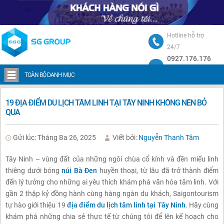
Hotline hỗ trợ
24/7
0927.176.176
Trang chủ
19 Địa điểm du lịch tâm linh tại Tây Ninh không nên bỏ qua
TOÀN BỘ DANH MỤC
19 ĐỊA ĐIỂM DU LỊCH TÂM LINH TẠI TÂY NINH KHÔNG NÊN BỎ
QUA
Gửi lúc: Tháng Ba 26, 2025
Viết bởi:
Nguyễn Thanh Tâm
Tây Ninh – vùng đất của những ngôi chùa cổ kính và đền miếu linh
thiêng dưới bóng
núi Bà Đen
huyền thoại, từ lâu đã trở thành điểm
đến lý tưởng cho những ai yêu thích khám phá văn hóa tâm linh. Với
gần 2 thập kỷ đồng hành cùng hàng ngàn du khách, Saigontourism
tự hào giới thiệu 19
địa điểm du lịch tâm linh tại Tây Ninh
. Hãy cùng
khám phá những chia sẻ thực tế từ chúng tôi để lên kế hoạch cho