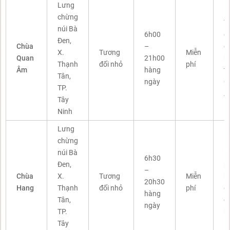
Lưng
chừng
T
núi Bà
6h00
q
Đen,
Chùa
–
c
X.
Tương
Miễn
Quan
21h00
b
Thạnh
đối nhỏ
phí
Âm
hàng
t
Tân,
ngày
Q
TP.
Â
Tây
Ninh
Lưng
chừng
núi Bà
K
6h30
Đen,
p
–
Chùa
X.
Tương
Miễn
h
20h30
Hang
Thạnh
đối nhỏ
phí
đ
hàng
Tân,
c
ngày
TP.
b
Tây