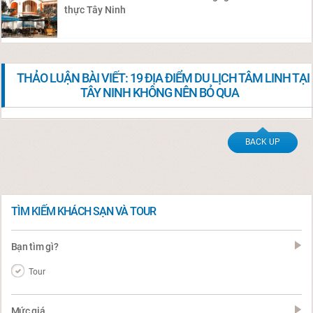
thực Tây Ninh
THẢO LUẬN BÀI VIẾT: 19 ĐỊA ĐIỂM DU LỊCH TÂM LINH TẠI
TÂY NINH KHÔNG NÊN BỎ QUA
BACK UP
TÌM KIẾM KHÁCH SẠN VÀ TOUR
Bạn tìm gì?
Tour
Mức giá