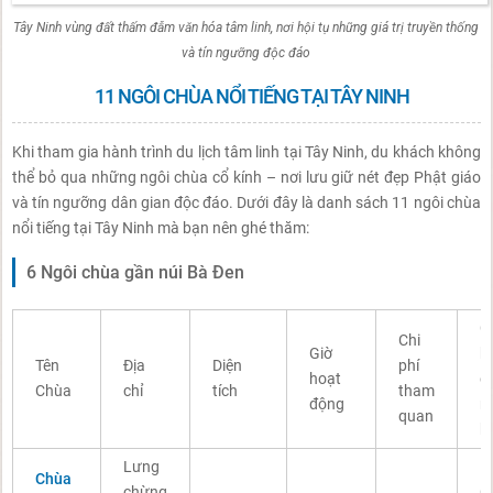
Tây Ninh vùng đất thấm đẫm văn hóa tâm linh, nơi hội tụ những giá trị truyền thống
và tín ngưỡng độc đáo
11 NGÔI CHÙA NỔI TIẾNG TẠI TÂY NINH
Khi tham gia hành trình du lịch tâm linh tại Tây Ninh, du khách không
thể bỏ qua những ngôi chùa cổ kính – nơi lưu giữ nét đẹp Phật giáo
và tín ngưỡng dân gian độc đáo. Dưới đây là danh sách 11 ngôi chùa
nổi tiếng tại Tây Ninh mà bạn nên ghé thăm:
6 Ngôi chùa gần núi Bà Đen
C
Chi
Giờ
h
Tên
Địa
Diện
phí
hoạt
đ
Chùa
chỉ
tích
tham
động
n
quan
b
Lưng
Chùa
chừng
C