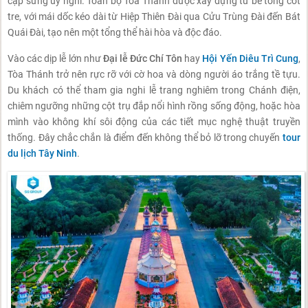
cặp sừng uy nghi. Toàn bộ Tòa Thánh được xây dựng từ bê tông cốt
tre, với mái dốc kéo dài từ Hiệp Thiên Đài qua Cửu Trùng Đài đến Bát
Quái Đài, tạo nên một tổng thể hài hòa và độc đáo.
Vào các dịp lễ lớn như
Đại lễ Đức Chí Tôn
hay
Hội Yến Diêu Trì Cung
,
Tòa Thánh trở nên rực rỡ với cờ hoa và dòng người áo trắng tề tựu.
Du khách có thể tham gia nghi lễ trang nghiêm trong Chánh điện,
chiêm ngưỡng những cột trụ đắp nổi hình rồng sống động, hoặc hòa
mình vào không khí sôi động của các tiết mục nghệ thuật truyền
thống. Đây chắc chắn là điểm đến không thể bỏ lỡ trong chuyến
tour
du lịch Tây Ninh
.