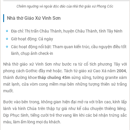
Chiêm ngưỡng vẻ ngoài độc đáo của nhà thờ giáo xứ Phong Cốc
Nhà thờ Giáo Xứ Vinh Sơn
Địa chỉ: Thị trấn Châu Thành, huyện Châu Thành, tỉnh Tây Ninh
Giờ hoạt động: Cả ngày
Các hoạt động nổi bật: Tham quan kiến trúc, cầu nguyện điều tốt
lành, chụp ảnh check-in
Nhà thờ giáo xứ Vinh Sơn như bước ra từ cổ tích phương Tây với
phong cách Gothic đầy mê hoặc. Tách từ giáo xứ Cao Xá năm
2004
,
thánh đường khoe
tháp chuông 45m
sừng sững, tường granite xám
mát lạnh, cửa vòm cong mềm mại bên những tượng thiên sứ trắng
muốt.
Bước vào bên trong, không gian hiện đại mở ra với trần cao, kính lấp
lánh và hình Chúa trên thập tự giá như kể câu chuyện thiêng liêng.
Dịp Phục Sinh, tiếng cười trẻ thơ vang lên khi các bé nhận trứng sắc
màu, làm ấm lòng mọi du khách.