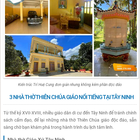
Kiến trúc Trí Huệ Cung đơn giản nhưng không kém phần độc đáo
3 NHÀ THỜ THIÊN CHÚA GIÁO NỔI TIẾNG TẠI TÂY NINH
Từ thế kỷ XVII-XVIII, nhiều giáo dân di cư đến Tây Ninh để tránh chính
sách cấm đạo, để lại những nhà thờ Thiên Chúa giáo độc đáo, sẵn
sàng chờ bạn khám phá trong hành trình du lịch tâm linh.
Nhà thờ Giáo Xứ Tây Ninh