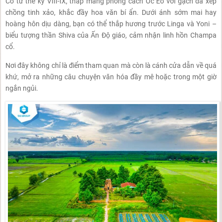
Có từ thế kỷ VIII-IX, tháp mang phong cách Óc Eo với gạch đá xếp
chồng tinh xảo, khắc đầy hoa văn bí ẩn. Dưới ánh sớm mai hay
hoàng hôn dịu dàng, bạn có thể thắp hương trước Linga và Yoni –
biểu tượng thần Shiva của Ấn Độ giáo, cảm nhận linh hồn Champa
cổ.
Nơi đây không chỉ là điểm tham quan mà còn là cánh cửa dẫn về quá
khứ, mở ra những câu chuyện văn hóa đầy mê hoặc trong một giờ
ngắn ngủi.