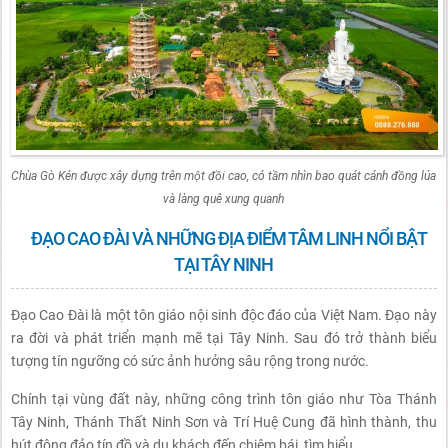
Chùa Gò Kén được xây dựng trên một đồi cao, có tầm nhìn bao quát cánh đồng lúa
và làng quê xung quanh
ĐẠO CAO ĐÀI VÀ NHỮNG ĐỊA ĐIỂM TÂM LINH NỔI BẬT
TẠI TÂY NINH
Đạo Cao Đài là một tôn giáo nội sinh độc đáo của Việt Nam. Đạo này
ra đời và phát triển mạnh mẽ tại Tây Ninh. Sau đó trở thành biểu
tượng tín ngưỡng có sức ảnh hưởng sâu rộng trong nước.
Chính tại vùng đất này, những công trình tôn giáo như Tòa Thánh
Tây Ninh, Thánh Thất Ninh Sơn và Trí Huệ Cung đã hình thành, thu
hút đông đảo tín đồ và du khách đến chiêm bái, tìm hiểu.