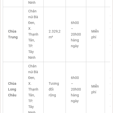
Ninh
Chân
núi Bà
T
Đen,
6h00
q
X.
–
c
Chùa
2.329,2
Miễn
Thạnh
20h00
b
Trung
m²
phí
Tân,
hàng
g
TP.
ngày
t
Tây
n
Ninh
Chân
núi Bà
T
Đen,
6h00
g
Chùa
X.
Tương
–
c
Miễn
Long
Thạnh
đối
20h00
b
phí
Châu
Tân,
rộng
hàng
t
TP.
ngày
k
Tây
v
Ninh