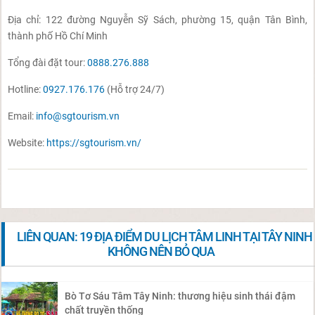
Địa chỉ: 122 đường Nguyễn Sỹ Sách, phường 15, quận Tân Bình,
thành phố Hồ Chí Minh
Tổng đài đặt tour:
0888.276.888
Hotline:
0927.176.176
(Hỗ trợ 24/7)
Email:
info@sgtourism.vn
Website:
https://sgtourism.vn/
LIÊN QUAN: 19 ĐỊA ĐIỂM DU LỊCH TÂM LINH TẠI TÂY NINH
KHÔNG NÊN BỎ QUA
Bò Tơ Sáu Tâm Tây Ninh: thương hiệu sinh thái đậm
chất truyền thống