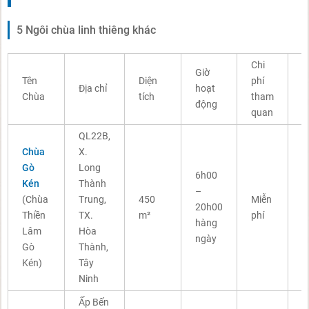
5 Ngôi chùa linh thiêng khác
Chi
C
Giờ
Tên
Diện
phí
h
Địa chỉ
hoạt
Chùa
tích
tham
đ
động
quan
n
QL22B,
Chùa
X.
N
Gò
Long
6h00
k
Kén
Thành
–
t
(Chùa
Trung,
450
Miễn
20h00
t
Thiền
TX.
m²
phí
hàng
h
Lâm
Hòa
ngày
k
Gò
Thành,
g
Kén)
Tây
Ninh
Ấp Bến