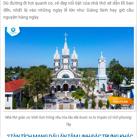
Dù đường đi hơi quanh co, vẻ đẹp nổi bật của nhà thờ sẽ dẫn lối bạn
đến, nhất là vào những ngày lễ lớn như Giáng Sinh hay giờ cầu
nguyện hàng ngày.
Nhà thờ giáo xứ Vinh Sơn trông như tòa lâu đài bước ra từ truyện cổ tích phương
Tây
2 TÀN TÍCH MANG DẤU ẤN TÂM LINH ĐẶC TRƯNG KHÁC