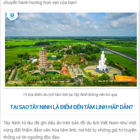
chuyến hành hương trọn vẹn của bạn!
19 Địa điểm du lịch tâm linh tại Tây Ninh không nên bỏ qua
TẠI SAO TÂY NINH LÀ ĐIỂM ĐẾN TÂM LINH HẤP DẪN?
Tây Ninh từ lâu đã ghi dấu ấn trên bản đồ du lịch Việt Nam như một
vùng đất thấm đẫm văn hóa tâm linh, nơi hội tụ những giá trị truyền
thống và tín ngưỡng độc đáo.