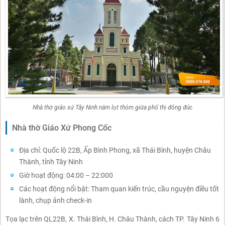
Nhà thờ giáo xứ Tây Ninh nằm lọt thỏm giữa phố thị đông đúc
Nhà thờ Giáo Xứ Phong Cốc
Địa chỉ: Quốc lộ 22B, Ấp Bình Phong, xã Thái Bình, huyện Châu
Thành, tỉnh Tây Ninh
Giờ hoạt động: 04:00 – 22:000
Các hoạt động nổi bật: Tham quan kiến trúc, cầu nguyện điều tốt
lành, chụp ảnh check-in
Tọa lạc trên QL22B, X. Thái Bình, H. Châu Thành, cách TP. Tây Ninh 6