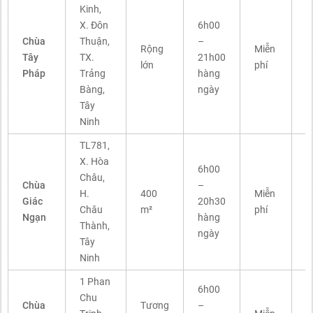
C
Kinh,
b
X. Đôn
6h00
k
Chùa
Thuận,
–
Rộng
Miễn
p
Tây
TX.
21h00
lớn
phí
k
Pháp
Trảng
hàng
g
Bàng,
ngày
t
Tây
đ
Ninh
TL781,
T
X. Hòa
q
6h00
Châu,
t
Chùa
–
H.
400
Miễn
h
Giác
20h30
Châu
m²
phí
v
Ngạn
hàng
Thành,
h
ngày
Tây
P
Ninh
g
1 Phan
C
6h00
Chu
b
Chùa
Tương
–