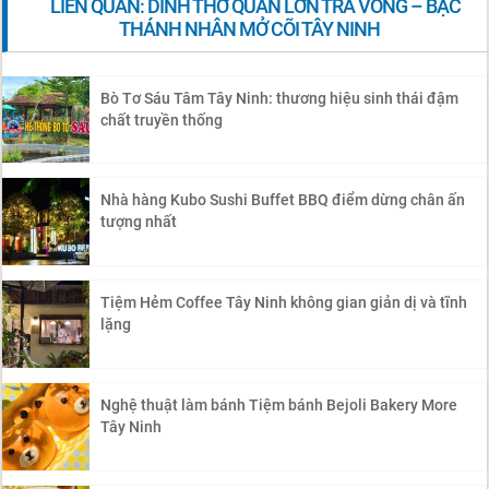
LIÊN QUAN: DINH THỜ QUAN LỚN TRÀ VONG – BẬC
THÁNH NHÂN MỞ CÕI TÂY NINH
Bò Tơ Sáu Tâm Tây Ninh: thương hiệu sinh thái đậm
chất truyền thống
Nhà hàng Kubo Sushi Buffet BBQ điểm dừng chân ấn
tượng nhất
Tiệm Hẻm Coffee Tây Ninh không gian giản dị và tĩnh
lặng
Nghệ thuật làm bánh Tiệm bánh Bejoli Bakery More
Tây Ninh