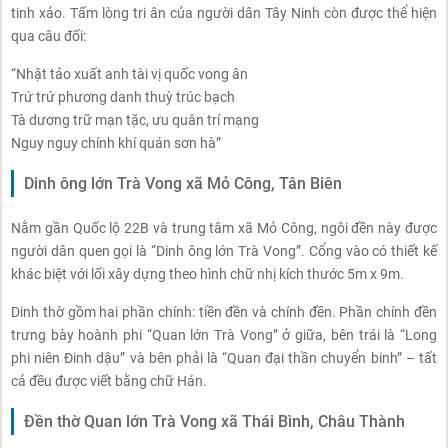
tinh xảo. Tấm lòng tri ân của người dân Tây Ninh còn được thể hiện
qua câu đối:
“Nhật tảo xuất anh tài vị quốc vong ân
Trứ trứ phương danh thuỳ trúc bạch
Tà dương trữ mạn tặc, ưu quân trí mạng
Nguy nguy chính khí quán sơn hà”
Dinh ông lớn Trà Vong xã Mỏ Công, Tân Biên
Nằm gần Quốc lộ 22B và trung tâm xã Mỏ Công, ngôi đền này được
người dân quen gọi là “Dinh ông lớn Trà Vong”. Cổng vào có thiết kế
khác biệt với lối xây dựng theo hình chữ nhị kích thước 5m x 9m.
Dinh thờ gồm hai phần chính: tiền đền và chính đền. Phần chính đền
trưng bày hoành phi “Quan lớn Trà Vong” ở giữa, bên trái là “Long
phi niên Đinh dậu” và bên phải là “Quan đại thần chuyển binh” – tất
cả đều được viết bằng chữ Hán.
Đền thờ Quan lớn Trà Vong xã Thái Bình, Châu Thành