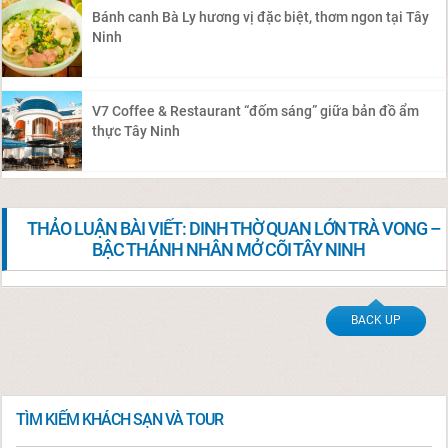
Bánh canh Bà Ly hương vị đặc biệt, thơm ngon tại Tây
Ninh
V7 Coffee & Restaurant “đốm sáng” giữa bản đồ ẩm
thực Tây Ninh
THẢO LUẬN BÀI VIẾT: DINH THỜ QUAN LỚN TRÀ VONG –
BẬC THÁNH NHÂN MỞ CÕI TÂY NINH
BACK UP
TÌM KIẾM KHÁCH SẠN VÀ TOUR