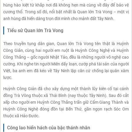
hùng hào kiệt từ khắp nơi đã không hẹn mà cùng về đây để bảo vệ
cương thổ. Trong số đó, nổi bật nhất là Quan lớn Trà Vong – một vị
anh hùng đã hiến dâng trọn đời mình cho mảnh đất Tây Ninh.
Tiểu sử Quan lớn Trà Vong
Theo truyền tụng dân gian, Quan lớn Trà Vong tên thật là Huỳnh
Công Giản, cùng hai người em ruột là Huỳnh Công Nghệ và Huỳnh
Công Thắng – gốc người Nhật Tảo, đều là những người võ nghệ cao
cường. Khi nghe tin người Miên dấy loạn, cướp phá tài sản của người
Việt, ba anh em đã kéo về Tây Ninh lập căn cứ chống lại quân xâm
lược.
Huỳnh Công Giản đã cho xây dựng một thành lũy kiên cố tại cánh
đồng Trà Vông thuộc xã Thái Bình (nay thuộc Tây Ninh). Sau đó cắt
xếp cho người em Huỳnh Công Thắng trấn giữ Cẩm Giang Thành và
Huỳnh Công Nghệ đóng đồn tại Bến Thứ, gần ngọn rạch Sóc Om
thuộc xã Hảo Đước.
Công lao hiển hách của bậc thánh nhân