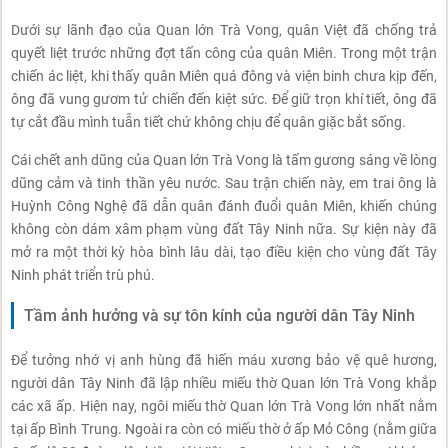
Dưới sự lãnh đạo của Quan lớn Trà Vong, quân Việt đã chống trả
quyết liệt trước những đợt tấn công của quân Miên. Trong một trận
chiến ác liệt, khi thấy quân Miên quá đông và viện binh chưa kịp đến,
ông đã vung gươm tử chiến đến kiệt sức. Để giữ trọn khí tiết, ông đã
tự cắt đầu mình tuẫn tiết chứ không chịu để quân giặc bắt sống.
Cái chết anh dũng của Quan lớn Trà Vong là tấm gương sáng về lòng
dũng cảm và tinh thần yêu nước. Sau trận chiến này, em trai ông là
Huỳnh Công Nghệ đã dẫn quân đánh đuổi quân Miên, khiến chúng
không còn dám xâm phạm vùng đất Tây Ninh nữa. Sự kiện này đã
mở ra một thời kỳ hòa bình lâu dài, tạo điều kiện cho vùng đất Tây
Ninh phát triển trù phú.
Tầm ảnh hưởng và sự tôn kính của người dân Tây Ninh
Để tưởng nhớ vị anh hùng đã hiến máu xương bảo vệ quê hương,
người dân Tây Ninh đã lập nhiều miếu thờ Quan lớn Trà Vong khắp
các xã ấp. Hiện nay, ngôi miếu thờ Quan lớn Trà Vong lớn nhất nằm
tại ấp Bình Trung. Ngoài ra còn có miếu thờ ở ấp Mỏ Công (nằm giữa