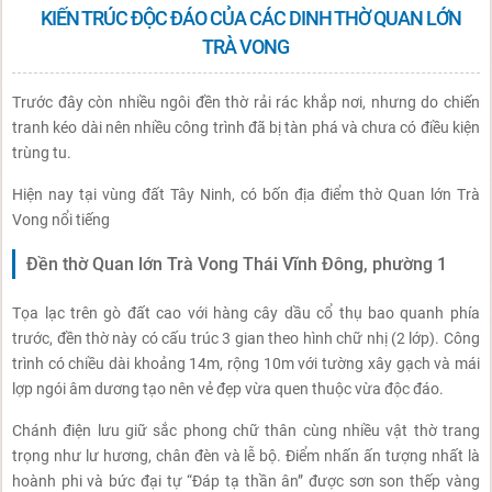
KIẾN TRÚC ĐỘC ĐÁO CỦA CÁC DINH THỜ QUAN LỚN
TRÀ VONG
Trước đây còn nhiều ngôi đền thờ rải rác khắp nơi, nhưng do chiến
tranh kéo dài nên nhiều công trình đã bị tàn phá và chưa có điều kiện
trùng tu.
Hiện nay tại vùng đất Tây Ninh, có bốn địa điểm thờ Quan lớn Trà
Vong nổi tiếng
Đền thờ Quan lớn Trà Vong Thái Vĩnh Đông, phường 1
Tọa lạc trên gò đất cao với hàng cây dầu cổ thụ bao quanh phía
trước, đền thờ này có cấu trúc 3 gian theo hình chữ nhị (2 lớp). Công
trình có chiều dài khoảng 14m, rộng 10m với tường xây gạch và mái
lợp ngói âm dương tạo nên vẻ đẹp vừa quen thuộc vừa độc đáo.
Chánh điện lưu giữ sắc phong chữ thân cùng nhiều vật thờ trang
trọng như lư hương, chân đèn và lễ bộ. Điểm nhấn ấn tượng nhất là
hoành phi và bức đại tự “Đáp tạ thần ân” được sơn son thếp vàng