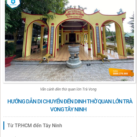
Vãn cảnh đền thờ quan lớn Trà Vong
HƯỚNG DẪN DI CHUYỂN ĐẾN DINH THỜ QUAN LỚN TRÀ
VONG TÂY NINH
Từ TP.HCM đến Tây Ninh