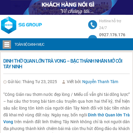
Hotline hỗ trợ
24/7
0927.176.176
Trang chủ
Dinh thờ Quan lớn Trà Vong – Bậc thánh nhân mở cõi Tây Ninh
TOÀN BỘ DANH MỤC
DINH THỜ QUAN LỚN TRÀ VONG – BẬC THÁNH NHÂN MỞ CÕI
TÂY NINH
Gửi lúc: Tháng Tư 23, 2025
Viết bởi:
Nguyễn Thanh Tâm
“Công Giản rau thơm nước đẹp lòng / Miếu cổ vẫn ghi tài dõng lược”
– hai câu thơ trong bài tám câu truyền qua hơn hai thế kỷ, thể hiện
sâu sắc lòng tôn kính của người dân Tây Ninh đối với bậc tiền nhân
đã khai mở vùng đất này. Ngày nay, bốn ngôi
Dinh thờ Quan lớn Trà
Vong
trên mảnh đất linh thiêng Tây Ninh không chỉ là nơi người dân
địa phương thành kính chiêm bái mà còn thu hút đông đảo du khách