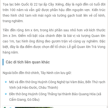
Tọa lạc bên Quốc lộ 22 tại ấp Cầy Xiêng, đây là ngôi đền có tuổi đời
trên 100 năm và vẫn giữ được phần hậu đền nguyên vẹn. Kiến trúc
theo hình chữ tam với mái ngói và tường gạch toát lên vẻ cổ kính,
trang nghiêm.
Tiền đền rộng 6m x 6m, trong khi phần sau nhỏ hơn với kích thước
3m x 3m. Điểm nổi bật của chánh điện là bài vị và tượng Quan lớn
cao 1m, tạc hình ông đứng đeo gươm trận vô cùng uy nghiêm. Đặc
biệt, đây là địa điểm được chọn để tổ chức Lễ giỗ Quan lớn Trà Vong
hàng năm.
Các di tích liên quan khác
Ngoài bốn đền thờ chính, Tây Ninh còn lưu giữ:
Mộ và đền thờ ông Huỳnh Công Nghệ tại Vàm Bảo, Bến Thứ rạch
Vịnh (xã Hảo Đước, Châu Thành)
Đền thờ ông Huỳnh Công Thắng tại thành Bảo Quang Hóa (xã
Cẩm Giang, Gò Dầu)