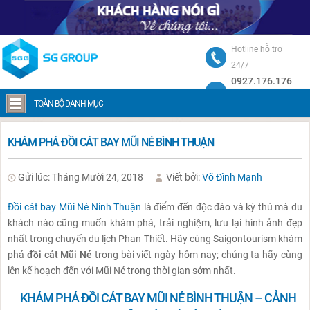
Hotline hỗ trợ
24/7
0927.176.176
Trang chủ
Khám phá đồi cát bay Mũi Né Bình Thuận
TOÀN BỘ DANH MỤC
KHÁM PHÁ ĐỒI CÁT BAY MŨI NÉ BÌNH THUẬN
Gửi lúc: Tháng Mười 24, 2018
Viết bởi:
Võ Đình Mạnh
Đồi cát bay Mũi Né Ninh Thuận
là điểm đến độc đáo và kỳ thú mà du
khách nào cũng muốn khám phá, trải nghiệm, lưu lại hình ảnh đẹp
nhất trong chuyến du lịch Phan Thiết. Hãy cùng Saigontourism khám
phá
đồi cát Mũi Né
trong bài viết ngày hôm nay; chúng ta hãy cùng
lên kế hoạch đến với Mũi Né trong thời gian sớm nhất.
KHÁM PHÁ ĐỒI CÁT BAY MŨI NÉ BÌNH THUẬN – CẢNH