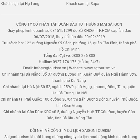
Khách sạn tại Hạ Long
Khách sạn tại Sapa
CÔNG TY CỔ PHẦN TẬP ĐOÀN ĐẦU TƯ THƯƠNG MẠI SÀI GÒN
Giấy phép kinh doanh số 0315151299 do Sở KH&ĐT TP.HCM cấp lần đầu
06/07/2018, thay đổi lần đầu 20/02/2019
Trụ sở chính:
122 đường Nguyễn Sỹ Sách, phường 15, quận Tân Bình, thành phố
Hồ Chí Minh
Tổng đài đặt vé:
0888 276 888
Hotline:
0927 176 176 (Hỗ trợ 24/7)
Email:
info@sgtourism.vn
|
Website:
www.sgtourism.vn
Chi nhánh tại Đà Nẵng:
Số 37 đường Dương Thị Xuân Quý, quận Ngũ Hành Sơn,
thành phố Đà Nẵng
Chi nhánh tại Hà Nội:
Số 52, ngách 259/9, phố Vọng, phường Đồng Tâm, quận
Hai Bà Trưng, Hà Nội
Chi nhánh tại Phú Quốc:
100 đường 30/04 thị trấn Dương Đông, huyện Phú Quốc,
tỉnh Kiên Giang
Chi nhánh tại Côn Đảo:
KDC số 5, đường Nguyễn Huệ, TT Côn Đảo, huyện Côn
Đảo, tỉnh Bà Rịa - Vũng Tàu
ĐÔI NÉT VỀ CÔNG TY DU LỊCH SAIGONTOURISM
Saigontourism là một trong những
công ty du lịch
hoạt động kinh doanh trong