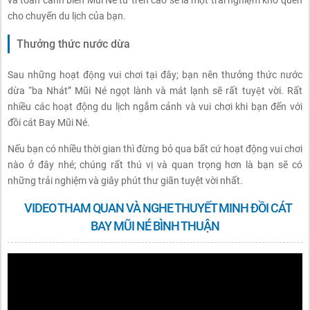
và toàn cảnh biển Mũi Né từ trên cao sẽ là một trải nghiệm khó quên
cho chuyến du lịch của bạn.
Thưởng thức nước dừa
Sau những hoạt động vui chơi tại đây; bạn nên thưởng thức nước
dừa “ba Nhát” Mũi Né ngọt lành và mát lạnh sẽ rất tuyệt vời. Rất
nhiều các hoạt động du lịch ngắm cảnh và vui chơi khi bạn đến với
đồi cát Bay Mũi Né.
Nếu bạn có nhiều thời gian thì đừng bỏ qua bất cứ hoạt động vui chơi
nào ở đây nhé; chúng rất thú vị và quan trọng hơn là bạn sẽ có
những trải nghiệm và giây phút thư giãn tuyệt vời nhất.
VIDEO THAM QUAN VÀ NGHE THUYẾT MINH ĐỒI CÁT
BAY MŨI NÉ BÌNH THUẬN