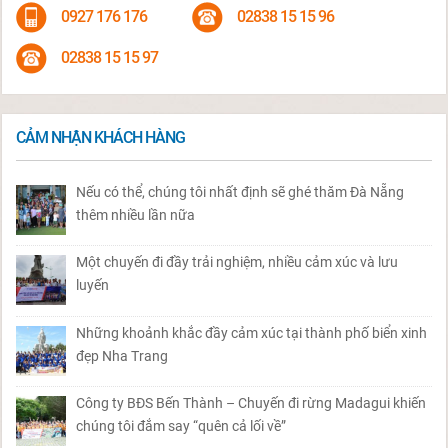
0927 176 176
02838 15 15 96
02838 15 15 97
CẢM NHẬN KHÁCH HÀNG
Nếu có thể, chúng tôi nhất định sẽ ghé thăm Đà Nẵng
thêm nhiều lần nữa
Một chuyến đi đầy trải nghiệm, nhiều cảm xúc và lưu
luyến
Những khoảnh khắc đầy cảm xúc tại thành phố biển xinh
đẹp Nha Trang
Công ty BĐS Bến Thành – Chuyến đi rừng Madagui khiến
chúng tôi đắm say “quên cả lối về”