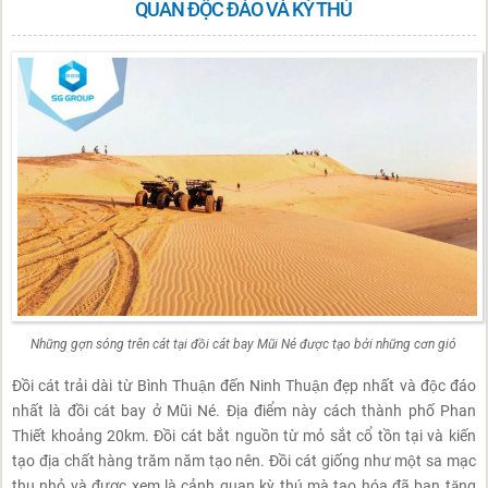
QUAN ĐỘC ĐÁO VÀ KỲ THÚ
Những gợn sóng trên cát tại đồi cát bay Mũi Né được tạo bởi những cơn gió
Đồi cát trải dài từ Bình Thuận đến Ninh Thuận đẹp nhất và độc đáo
nhất là đồi cát bay ở Mũi Né. Địa điểm này cách thành phố Phan
Thiết khoảng 20km. Đồi cát bắt nguồn từ mỏ sắt cổ tồn tại và kiến
tạo địa chất hàng trăm năm tạo nên. Đồi cát giống như một sa mạc
thu nhỏ và được xem là cảnh quan kỳ thú mà tạo hóa đã ban tặng