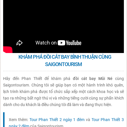
KHÁM PHÁ ĐỒI CÁT BAY BÌNH THUẬN CÙNG
SAIGONTOURISM
Hãy đến Phan Thiết để khám phá
đồi cát bay Mũi Né
cùng
Saigontourism. Chúng tôi sẽ giúp bạn có một hành trình khó quên,
lịch trình khám phá được tổ chức sắp xếp một cách khoa học và sẽ
tạo ra những bất ngờ thú vị và những tiếng cười cùng sự phấn khích
dành cho du khách là điều chúng tôi đã làm và đang thực hiện.
Xem thêm:
Tour Phan Thiết 2 ngày 1 đêm
và
Tour Phan Thiết 3
ngày 2 đêm
của Saigontourism