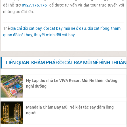
đài hỗ trợ
0927.176.176
để được tư vấn và đặt tour trực tuyến với
những ưu đãi lớn.
Thẻ:
địa chỉ đồi cát bay
,
đồi cát bay mũi né ở đâu
,
đồi cát hồng
,
tham
quan đồi cát bay
,
thuyết minh đồi cát bay
LIÊN QUAN: KHÁM PHÁ ĐỒI CÁT BAY MŨI NÉ BÌNH THUẬN
Hy Lạp thu nhỏ Le VIVA Resort Mũi Né thiên đường
nghỉ dưỡng
Mandala Chăm Bay Mũi Né kiệt tác say đắm lòng
người