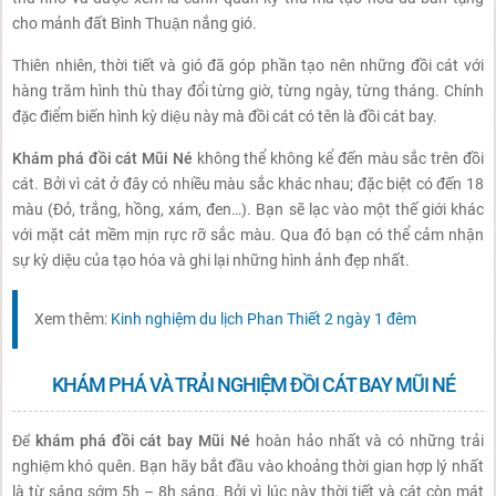
cho mảnh đất Bình Thuận nắng gió.
Thiên nhiên, thời tiết và gió đã góp phần tạo nên những đồi cát với
hàng trăm hình thù thay đổi từng giờ, từng ngày, từng tháng. Chính
đặc điểm biến hình kỳ diệu này mà đồi cát có tên là đồi cát bay.
Khám phá đồi cát Mũi Né
không thể không kể đến màu sắc trên đồi
cát. Bởi vì cát ở đây có nhiều màu sắc khác nhau; đặc biệt có đến 18
màu (Đỏ, trắng, hồng, xám, đen…). Bạn sẽ lạc vào một thế giới khác
với mặt cát mềm mịn rực rỡ sắc màu. Qua đó bạn có thể cảm nhận
sự kỳ diệu của tạo hóa và ghi lại những hình ảnh đẹp nhất.
Xem thêm:
Kinh nghiệm du lịch Phan Thiết 2 ngày 1 đêm
KHÁM PHÁ VÀ TRẢI NGHIỆM ĐỒI CÁT BAY MŨI NÉ
Để
khám phá đồi cát bay Mũi Né
hoàn hảo nhất và có những trải
nghiệm khó quên. Bạn hãy bắt đầu vào khoảng thời gian hợp lý nhất
là từ sáng sớm 5h – 8h sáng. Bởi vì lúc này thời tiết và cát còn mát