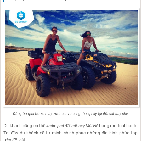
Đừng bỏ qua trò xe máy vượt cát vô cùng thú vị này tại đồi cát bay nhé
Du khách cũng có thể
khám phá đồi cát bay Mũi Né
bằng mô tô 4 bánh.
Tại đây du khách sẽ tự mình chinh phục những địa hình phức tạp
trên đồi cát.