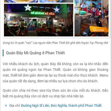
Đừng bỏ lỡ quán “ruột” của người dân Phan Thiết khi ghé đến huyện Tuy Phong nhé
Quán Bảy Mì Quảng ở Phan Thiết
Với nhiều khách du lịch, quán Bảy đã không còn xa lạ khi nhắc đến
quán mì quảng ngon tại Phan Thiết. Quán có không gian thoáng
mát, thiết kế đơn giản đem lại lại sự thoải mái cho thực khách. Menu
của quán rất đa dạng, đem lại nhiều sự lựa chọn cho du khách.
Quán còn chia mì theo size tùy theo sức ăn của mỗi du khách. Đắc
biệt mì quảng Bảy còn có dịch vụ ship tận nhà tiện lợi.
Địa chỉ:
Đường Ngô Sĩ Liên, Đức Nghĩa, thành phố Phan Thiết
.