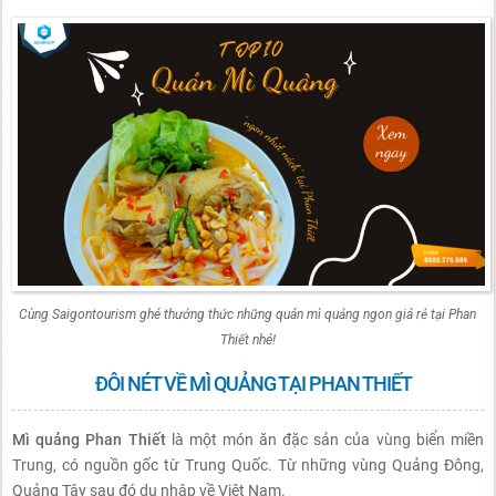
Cùng Saigontourism ghé thưởng thức những quán mì quảng ngon giá rẻ tại Phan
Thiết nhé!
ĐÔI NÉT VỀ MÌ QUẢNG TẠI PHAN THIẾT
Mì quảng Phan Thiết
là một món ăn đặc sản của vùng biển miền
Trung, có nguồn gốc từ Trung Quốc. Từ những vùng Quảng Đông,
Quảng Tây sau đó du nhập về Việt Nam.