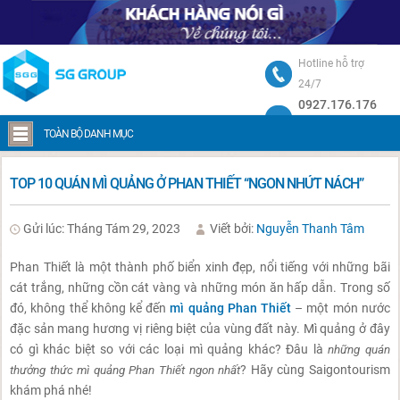
Hotline hỗ trợ
24/7
0927.176.176
Trang chủ
Top 10 quán mì quảng ở Phan Thiết “ngon nhứt nách”
TOÀN BỘ DANH MỤC
TOP 10 QUÁN MÌ QUẢNG Ở PHAN THIẾT “NGON NHỨT NÁCH”
Gửi lúc: Tháng Tám 29, 2023
Viết bởi:
Nguyễn Thanh Tâm
Phan Thiết là một thành phố biển xinh đẹp, nổi tiếng với những bãi
cát trắng, những cồn cát vàng và những món ăn hấp dẫn. Trong số
đó, không thể không kể đến
mì quảng Phan Thiết
– một món nước
đặc sản mang hương vị riêng biệt của vùng đất này. Mì quảng ở đây
có gì khác biệt so với các loại mì quảng khác? Đâu là
những quán
thưởng thức mì quảng Phan Thiết ngon nhất
? Hãy cùng Saigontourism
khám phá nhé!