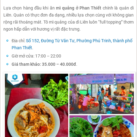
Lựa chọn hàng đầu khi ăn
mì quảng ở Phan Thiết
chính là quán dì
Liên. Quán có thực đơn đa dạng, nhiều lựa chọn cùng với không gian
rộng rãi thoáng mát. Tô mì quảng của dì Liên luôn “full topping” thơm
ngon hấp dẫn với hương vị rất đặc trưng.
Địa chỉ:
Số 152, Đường Từ Văn Tư, Phường Phú Trinh, thành phố
Phan Thiết
.
Giờ mở cửa: 17:00 – 22:00
Giá tham khảo: 35.000 – 40.000đ
.