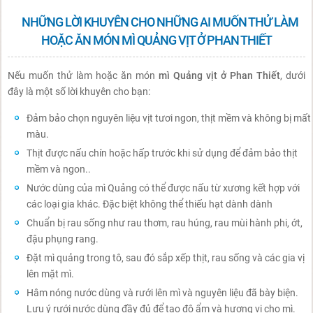
NHỮNG LỜI KHUYÊN CHO NHỮNG AI MUỐN THỬ LÀM
HOẶC ĂN MÓN MÌ QUẢNG VỊT Ở PHAN THIẾT
Nếu muốn thử làm hoặc ăn món
mì Quảng vịt ở Phan Thiết
, dưới
đây là một số lời khuyên cho bạn:
Đảm bảo chọn nguyên liệu vịt tươi ngon, thịt mềm và không bị mất
màu.
Thịt được nấu chín hoặc hấp trước khi sử dụng để đảm bảo thịt
mềm và ngon..
Nước dùng của mì Quảng có thể được nấu từ xương kết hợp với
các loại gia khác. Đặc biệt không thể thiếu hạt dành dành
Chuẩn bị rau sống như rau thơm, rau húng, rau mùi hành phi, ớt,
đậu phụng rang.
Đặt mì quảng trong tô, sau đó sắp xếp thịt, rau sống và các gia vị
lên mặt mì.
Hâm nóng nước dùng và rưới lên mì và nguyên liệu đã bày biện.
Lưu ý rưới nước dùng đầy đủ để tạo độ ẩm và hương vị cho mì.