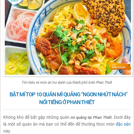
Tìm hiểu về món ăn trứ danh của thành phố biển Phan Thiết
BẬT MÍ TOP 10 QUÁN MÌ QUẢNG “NGON NHỨT NÁCH”
NỔI TIẾNG Ở PHAN THIẾT
Không khó để bắt gặp những quán
mì quảng tại Phan Thiết
. Dưới đây
là một số quán ăn mà bạn có thể đến để thưởng thức món
đặc sản
này.