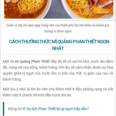
Quán có địa chỉ nằm ngay trung tâm của thành phố thu hút nhiều du khách bởi
hương vị thơm ngon
CÁCH THƯỞNG THỨC MÌ QUẢNG PHAN THIẾT NGON
NHẤT
Một tô
mì quảng Phan Thiết
đầy đủ sẽ có sợi mì nhỏ, nước lèo đậm
đà, cùng với rau sống, bánh tráng. Khi ăn, sẽ cảm nhận được sự hòa
quyện giữa vị ngọt của nước lèo, vị béo của thịt, vị giòn của rau và
bánh tráng.
Một lưu ý nhỏ là khi ăn nên cho thêm một ít đậu phộng rang và vắt
thêm một ít chanh rồi trộn đều trước khi ăn.
Đừng bỏ lỡ:
Du lịch Phan Thiết ăn gì ngon hấp dẫn
?