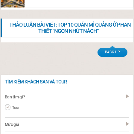
THẢO LUẬN BÀI VIẾT: TOP 10 QUÁN MÌ QUẢNG Ở PHAN
THIẾT “NGON NHỨT NÁCH”
BACK UP
TÌM KIẾM KHÁCH SẠN VÀ TOUR
Bạn tìm gì?
Tour
Mức giá