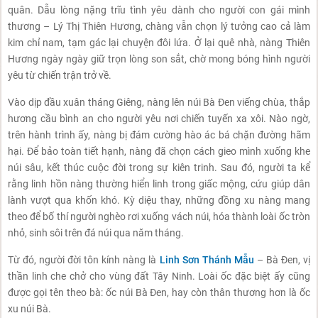
quân. Dẫu lòng nặng trĩu tình yêu dành cho người con gái mình
thương – Lý Thị Thiên Hương, chàng vẫn chọn lý tưởng cao cả làm
kim chỉ nam, tạm gác lại chuyện đôi lứa. Ở lại quê nhà, nàng Thiên
Hương ngày ngày giữ trọn lòng son sắt, chờ mong bóng hình người
yêu từ chiến trận trở về.
Vào dịp đầu xuân tháng Giêng, nàng lên núi Bà Đen viếng chùa, thắp
hương cầu bình an cho người yêu nơi chiến tuyến xa xôi. Nào ngờ,
trên hành trình ấy, nàng bị đám cường hào ác bá chặn đường hãm
hại. Để bảo toàn tiết hạnh, nàng đã chọn cách gieo mình xuống khe
núi sâu, kết thúc cuộc đời trong sự kiên trinh. Sau đó, người ta kể
rằng linh hồn nàng thường hiển linh trong giấc mộng, cứu giúp dân
lành vượt qua khốn khó. Kỳ diệu thay, những đồng xu nàng mang
theo để bố thí người nghèo rơi xuống vách núi, hóa thành loài ốc tròn
nhỏ, sinh sôi trên đá núi qua năm tháng.
Từ đó, người đời tôn kính nàng là
Linh Sơn Thánh Mẫu
– Bà Đen, vị
thần linh che chở cho vùng đất Tây Ninh. Loài ốc đặc biệt ấy cũng
được gọi tên theo bà: ốc núi Bà Đen, hay còn thân thương hơn là ốc
xu núi Bà.