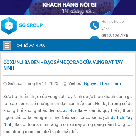
Hotline hỗ trợ
24/7
0927.176.176
Trang chủ
Ốc xu Núi Bà Đen – Đặc sản độc đáo của vùng đất Tây Ninh
TOÀN BỘ DANH MỤC
ỐC XU NÚI BÀ ĐEN – ĐẶC SẢN ĐỘC ĐÁO CỦA VÙNG ĐẤT TÂY
NINH
Gửi lúc: Tháng Ba 11, 2025
Viết bởi:
Nguyễn Thanh Tâm
Bức tranh ẩm thực của vùng đất Tây Ninh được thực khách đánh giá
rất cao bởi vô số những món đặc sản hấp dẫn. Nổi bật trong số đó
không thể không nhắc đến
ốc xu Núi Bà
– loài ốc quý hiếm, thơm
ngon chỉ có tại vùng núi này. Nếu sắp tới có kế hoạch
du lịch Tây
Ninh
, Saigontourism tin rằng món ăn này xứng đáng nằm trong top
đầu những món bạn nhất định phải thử.