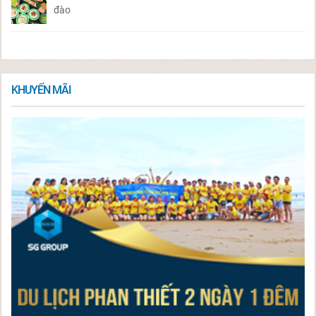
đào
KHUYẾN MÃI