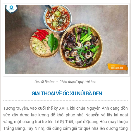
Ốc núi Bà Đen – “thảo dược” quý trời ban
GIAI THOẠI VỀ ỐC XU NÚI BÀ ĐEN
Tương truyền, vào cuối thế kỷ XVIII, khi chúa Nguyễn Ánh đang dồn
sức xây dựng lực lượng để khôi phục nhà Nguyễn và lấy lại ngai
vàng, một chàng trai trẻ tên Lê Sỹ Triệt, quê ở Quang Hóa (nay thuộc
Trảng Bàng, Tây Ninh), đã dũng cảm giã từ quê nhà lên đường tòng