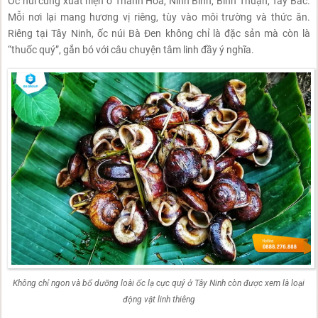
Ốc núi cũng xuất hiện ở Thanh Hóa, Ninh Bình, Bình Thuận, Tây Bắc.
Mỗi nơi lại mang hương vị riêng, tùy vào môi trường và thức ăn.
Riêng tại Tây Ninh, ốc núi Bà Đen không chỉ là đặc sản mà còn là
“thuốc quý”, gắn bó với câu chuyện tâm linh đầy ý nghĩa.
Không chỉ ngon và bổ dưỡng loài ốc lạ cực quý ở Tây Ninh còn được xem là loại
động vật linh thiêng