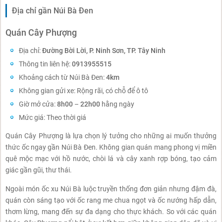
Địa chỉ gần Núi Bà Đen
Quán Cây Phượng
Địa chỉ:
Đường Bời Lời, P. Ninh Sơn, TP. Tây Ninh
Thông tin liên hệ:
0913955515
Khoảng cách từ Núi Bà Đen:
4km
Không gian gửi xe: Rộng rãi, có chỗ để ô tô
Giờ mở cửa:
8h00
–
22h00
hằng ngày
Mức giá: Theo thời giá
Quán Cây Phượng là lựa chọn lý tưởng cho những ai muốn thưởng
thức ốc ngay gần Núi Bà Đen. Không gian quán mang phong vị miền
quê mộc mạc với hồ nước, chòi lá và cây xanh rợp bóng, tạo cảm
giác gần gũi, thư thái.
Ngoài món ốc xu Núi Bà luộc truyền thống đơn giản nhưng đậm đà,
quán còn sáng tạo với ốc rang me chua ngọt và ốc nướng hấp dẫn,
thơm lừng, mang đến sự đa dạng cho thực khách. So với các quán