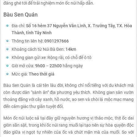
đáng ghé tới để trải nghiệm món ốc núi hấp dẫn.
Bàu Sen Quán
Địa chỉ:
Số 16 hẻm 37 Nguyễn Văn Linh, X. Trường Tây, TX. Hòa
Thành, tỉnh Tây Ninh
Thông tin liên hệ:
0901297666
Khoảng cách từ Núi Bà Đen:
14km
Không gian gửi xe: Rộng rãi, có chỗ để ô tô
Giờ mở cửa:
9h00
–
22h00
hằng ngày
Mức giá:
Theo thời giá
Bàu Sen Quán là cái tên lâu đời, không chỉ nổi tiếng với du khách mà
còn được dân “sành ăn” địa phương yêu thích. Không gian sân vườn
thoáng đãng với cây xanh, hồ nước, ao sen và chòi lá mộc mạc mang
đến cảm giác thư giãn tuyệt đối.
Món ốc núi luộc sả tại đây giữ nguyên hương vị thảo mộc, thịt ốc dai
giòn sần sật, trong khi ốc núi rang muối lại tạo nên sự hòa quyện độc
đáo giữa vị ngọt tự nhiên của ốc và chút mặn mà của muối. So với