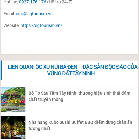
Hotline:
0927.176.176
(Hỗ trợ 24/7)
Email:
info@sgtourism.vn
Website:
https://sgtourism.vn/
LIÊN QUAN: ỐC XU NÚI BÀ ĐEN – ĐẶC SẢN ĐỘC ĐÁO CỦA
VÙNG ĐẤT TÂY NINH
Bò Tơ Sáu Tâm Tây Ninh: thương hiệu sinh thái đậm
chất truyền thống
Nhà hàng Kubo Sushi Buffet BBQ điểm dừng chân ấn
tượng nhất