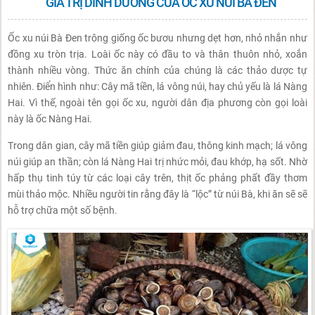
GIÁ TRỊ DINH DƯỠNG CỦA ỐC XU NÚI BÀ ĐEN
Ốc xu núi Bà Đen trông giống ốc bươu nhưng dẹt hơn, nhỏ nhắn như
đồng xu tròn trịa. Loài ốc này có đầu to và thân thuôn nhỏ, xoắn
thành nhiều vòng. Thức ăn chính của chúng là các thảo dược tự
nhiên. Điển hình như: Cây mã tiền, lá vông núi, hay chủ yếu là lá Nàng
Hai. Vì thế, ngoài tên gọi ốc xu, người dân địa phương còn gọi loài
này là ốc Nàng Hai.
Trong dân gian, cây mã tiền giúp giảm đau, thông kinh mạch; lá vông
núi giúp an thần; còn lá Nàng Hai trị nhức mỏi, đau khớp, hạ sốt. Nhờ
hấp thụ tinh túy từ các loại cây trên, thịt ốc phảng phất đầy thơm
mùi thảo mộc. Nhiều người tin rằng đây là “lộc” từ núi Bà, khi ăn sẽ sẽ
hỗ trợ chữa một số bệnh.