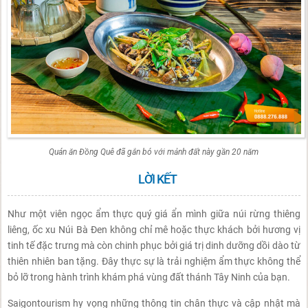
Quán ăn Đồng Quê đã gắn bó với mảnh đất này gần 20 năm
LỜI KẾT
Như một viên ngọc ẩm thực quý giá ẩn mình giữa núi rừng thiêng
liêng, ốc xu Núi Bà Đen không chỉ mê hoặc thực khách bởi hương vị
tinh tế đặc trưng mà còn chinh phục bởi giá trị dinh dưỡng dồi dào từ
thiên nhiên ban tặng. Đây thực sự là trải nghiệm ẩm thực không thể
bỏ lỡ trong hành trình khám phá vùng đất thánh Tây Ninh của bạn.
Saigontourism hy vọng những thông tin chân thực và cập nhật mà