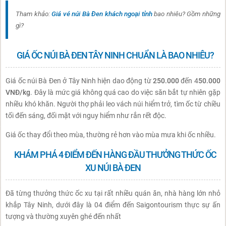
Tham khảo:
Giá vé núi Bà Đen khách ngoại tỉnh
bao nhiêu? Gồm những
gì?
GIÁ ỐC NÚI BÀ ĐEN TÂY NINH CHUẨN LÀ BAO NHIÊU?
Giá ốc núi Bà Đen ở Tây Ninh hiện dao động từ
250.000
đến 4
50.000
VNĐ/kg
. Đây là mức giá không quá cao do việc săn bắt tự nhiên gặp
nhiều khó khăn. Người thợ phải leo vách núi hiểm trở, tìm ốc từ chiều
tối đến sáng, đối mặt với nguy hiểm như rắn rết độc.
Giá ốc thay đổi theo mùa, thường rẻ hơn vào mùa mưa khi ốc nhiều.
KHÁM PHÁ 4 ĐIỂM ĐẾN HÀNG ĐẦU THƯỞNG THỨC ỐC
XU NÚI BÀ ĐEN
Đã từng thưởng thức ốc xu tại rất nhiều quán ăn, nhà hàng lớn nhỏ
khắp Tây Ninh, dưới đây là 04 điểm đến Saigontourism thực sự ấn
tượng và thường xuyên ghé đến nhất