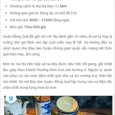
Khoảng cách từ Núi Bà Đen:
11,5km
Không gian gửi xe: Rộng rãi, có chỗ để ô tô
Giờ mở cửa:
8h00
–
21h00
hằng ngày
Mức giá:
Theo thời giá
Quán Đồng Quê đã gắn bó với Tây Ninh gần 20 năm, là nơi tụ họp lý
tưởng cho gia đình vào dịp cuối tuần hay lễ Tết. Dù không đầu tư
cảnh quan như Bàu Sen Quán, không gian quán vẫn mang nét thôn
quê mộc mạc, ấm cúng.
Món ốc núi Bà Đen hấp sả tại đây được nấu trên nồi gang, giữ nhiệt
lâu, giúp thực khách thưởng thức trọn vẹn hương vị. Ngoài ra, quán
còn phục vụ các món đậm chất quê như cá lóc nướng trui, thằn lằn
núi chiên. So với Bàu Sen Quán, Đồng Quê tập trung vào sự đậm đà,
chân chất trong từng món ăn hơn.