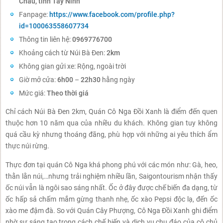
Châu, tỉnh Tây Ninh
Fanpage:
https://www.facebook.com/profile.php?
id=100063558607734
Thông tin liên hệ:
0969776700
Khoảng cách từ Núi Bà Đen:
2km
Không gian gửi xe: Rộng, ngoài trời
Giờ mở cửa:
6h00
–
22h30
hằng ngày
Mức giá:
Theo thời giá
Chỉ cách Núi Bà Đen 2km, Quán Cô Nga Đồi Xanh là điểm đến quen
thuộc hơn 10 năm qua của nhiều du khách. Không gian tuy không
quá cầu kỳ nhưng thoáng đãng, phù hợp với những ai yêu thích ẩm
thực núi rừng.
Thực đơn tại quán Cô Nga khá phong phú với các món như: Gà, heo,
thằn lằn núi,…nhưng trải nghiệm nhiều lần, Saigontourism nhận thấy
ốc núi vẫn là ngôi sao sáng nhất. Ốc ở đây được chế biến đa dạng, từ
ốc hấp sả chấm mắm gừng thanh nhẹ, ốc xào Pepsi độc lạ, đến ốc
xào me đậm đà. So với Quán Cây Phượng, Cô Nga Đồi Xanh ghi điểm
nhờ sự sáng tạo trong cách chế biến và dịch vụ chu đáo của cô chủ