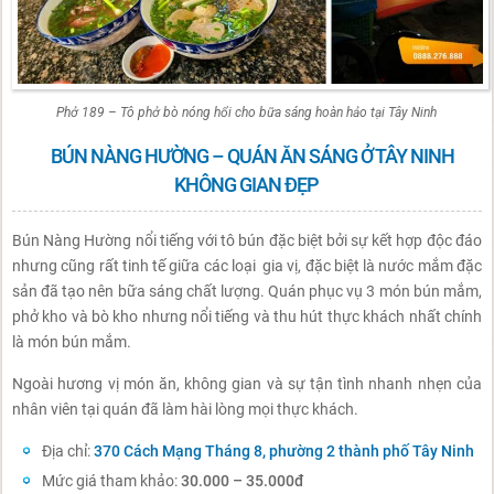
Phở 189 – Tô phở bò nóng hổi cho bữa sáng hoàn hảo tại Tây Ninh
BÚN NÀNG HƯỜNG – QUÁN ĂN SÁNG Ở TÂY NINH
KHÔNG GIAN ĐẸP
Bún Nàng Hường nổi tiếng với tô bún đặc biệt bởi sự kết hợp độc đáo
nhưng cũng rất tinh tế giữa các loại gia vị, đặc biệt là nước mắm đặc
sản đã tạo nên bữa sáng chất lượng. Quán phục vụ 3 món bún mắm,
phở kho và bò kho nhưng nổi tiếng và thu hút thực khách nhất chính
là món bún mắm.
Ngoài hương vị món ăn, không gian và sự tận tình nhanh nhẹn của
nhân viên tại quán đã làm hài lòng mọi thực khách.
Địa chỉ:
370 Cách Mạng Tháng 8, phường 2 thành phố Tây Ninh
Mức giá tham khảo:
30.000 – 35.000đ