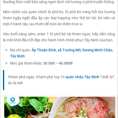
thưởng thức một bữa sáng ngon lành với hương vị phở truyền thống.
Món chính của quán chính là phở bò, tô phở bò nóng hổi tỏa hương
thơm ngây ngất đầy ắp các loại topping như thịt bò tái, bò viên và
một ít hành tây, rau thơm để món ăn thêm trọn vị.
Vào buổi sáng sớm, order 1 tô phở bò tái thơm ngon, hấp dẫn cũng
là một khởi đầu tốt đẹp cho hành trình chinh phục Tây Ninh của bạn.
Địa chỉ quán:
Ấp Thuận Bình, xã Truông Mít, Dương Minh Châu,
Tây Ninh
Mức giá tham khảo:
30.000 – 40.000đ
Khám phá ngay: Khám phá top 10
quán nhậu Tây Ninh
“chất lừ”,
ăn là mê!