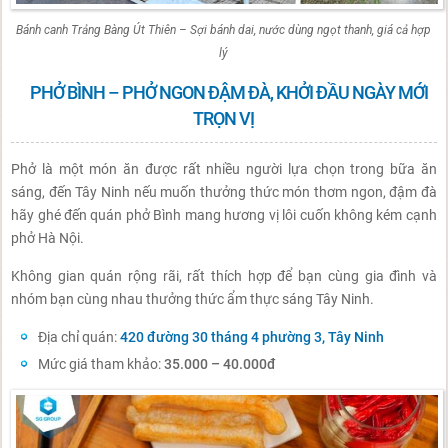
Bánh canh Trảng Bàng Út Thiên – Sợi bánh dai, nước dùng ngọt thanh, giá cả hợp
lý
PHỞ BÌNH – PHỞ NGON ĐẬM ĐÀ, KHỞI ĐẦU NGÀY MỚI
TRỌN VỊ
Phở là một món ăn được rất nhiều người lựa chọn trong bữa ăn
sáng, đến Tây Ninh nếu muốn thưởng thức món thơm ngon, đậm đà
hãy ghé đến quán phở Bình mang hương vị lôi cuốn không kém cạnh
phở Hà Nội.
Không gian quán rộng rãi, rất thích hợp để bạn cùng gia đình và
nhóm bạn cùng nhau thưởng thức ẩm thực sáng Tây Ninh.
Địa chỉ quán:
420 đường 30 tháng 4 phường 3, Tây Ninh
Mức giá tham khảo:
35.000 – 40.000đ