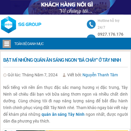
Hotline hỗ trợ
24/7
0927.176.176
Trang chủ
Bật mí những quán ăn sáng ngon “bá cháy” ở Tây Ninh
TOÀN BỘ DANH MỤC
BẬT MÍ NHỮNG QUÁN ĂN SÁNG NGON “BÁ CHÁY” Ở TÂY NINH
Gửi lúc: Tháng Năm 7, 2024
Viết bởi:
Nguyễn Thanh Tâm
Nổi tiếng với nền ẩm thực đặc sắc mang hương vị đặc trưng, Tây
Ninh sẽ chiêu đãi bạn với bữa sáng thơm ngon và nhiều chất dinh
dưỡng. Cùng chúng tôi đi nạp năng lượng sáng để bắt đầu hành
trình chinh phục vùng đất Tây Ninh nhé. Tham khảo ngay bài viết này
để khám phá những
quán ăn sáng Tây Ninh
ngon nhất, được người
dân địa phương yêu thích.