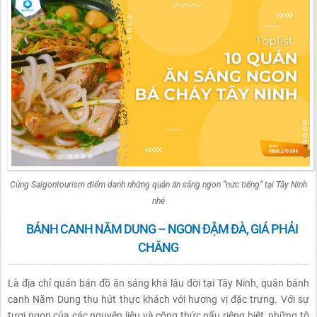
Cùng Saigontourism điểm danh những quán ăn sáng ngon “nức tiếng” tại Tây Ninh
nhé
BÁNH CANH NĂM DUNG – NGON ĐẬM ĐÀ, GIÁ PHẢI
CHĂNG
Là địa chỉ quán bán đồ ăn sáng khá lâu đời tại Tây Ninh, quán bánh
canh Năm Dung thu hút thực khách với hương vị đặc trưng. Với sự
tươi ngon của các nguyên liệu và công thức nấu riêng biệt, những tô