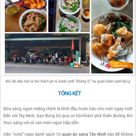
Nổi lên đầu tiên là thử thách ăn tô bánh canh “khổng lồ” tại quán bánh canh Bà Ly
TỔNG KẾT
Bữa sáng ngon miệng chính là khởi đầu hoàn hảo cho một ngày mới!
Đến với Tây Ninh, bạn đừng bỏ qua cơ hội khám phá thiên đường ẩm
thực sáng với vô vàn món ngon hấp dẫn.
Hãy “note” ngay danh sách 10
quán ăn sáng Tây Ninh
này để không