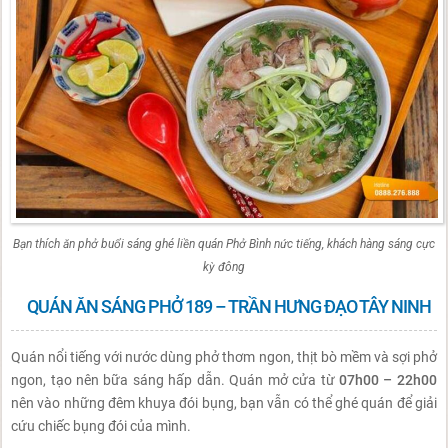
Bạn thích ăn phở buổi sáng ghé liền quán Phở Bình nức tiếng, khách hàng sáng cực
kỳ đông
QUÁN ĂN SÁNG PHỞ 189 – TRẦN HƯNG ĐẠO TÂY NINH
Quán nổi tiếng với nước dùng phở thơm ngon, thịt bò mềm và sợi phở
ngon, tạo nên bữa sáng hấp dẫn. Quán mở cửa từ
07h00 – 22h00
nên vào những đêm khuya đói bụng, bạn vẫn có thể ghé quán để giải
cứu chiếc bụng đói của mình.