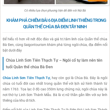
Có nhiều lựa chọn phương tiện để đến với Núi Bà
KHÁM PHÁ CHIÊM BÁI 6 ĐỊA ĐIỂM LINH THIÊNG TRONG
QUẦN THỂ CHÙA BÀ ĐEN TÂY NINH
Để hiểu rõ hơn về nét độc đáo và giá trị tâm linh của Quần thể chùa
Bà Đen, cùng Saigontourism khám phá từng ngôi chùa, địa điểm nổi
bật dưới đây
Chùa Linh Sơn Tiên Thạch Tự – Ngôi cổ tự làm nên tên
tuổi Quần thể chùa Bà Đen
Chùa Linh Sơn Tiên Thạch Tự,
hay còn gọi là Chùa Bà. Đây là ngôi
chùa có tuổi đời cao nhất trong quần thể với lịch sử hình thành từ
năm 1763. Tọa lạc ở độ cao 350m lưng chừng núi, ngôi chùa này là
nơi thờ tự Linh Sơn Thánh Mẫu. Bà là vị nữ thần gắn liền với sự linh
thiêng của khu di tích.
Điểm nổi bật của Linh Sơn Tiên Thạch Tự là Điện thờ Linh Sơn Thánh