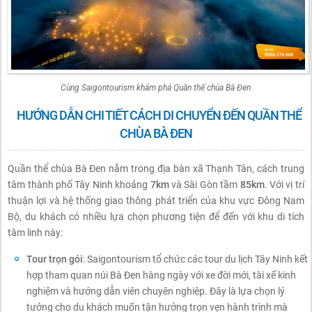
Cùng Saigontourism khám phá Quần thể chùa Bà Đen
HƯỚNG DẪN CHI TIẾT CÁCH DI CHUYỂN ĐẾN QUẦN THỂ
CHÙA BÀ ĐEN
Quần thể chùa Bà Đen nằm trong địa bàn xã Thạnh Tân, cách trung
tâm thành phố Tây Ninh khoảng
7km
và Sài Gòn tầm
85km
. Với vị trí
thuận lợi và hệ thống giao thông phát triển của khu vực Đông Nam
Bộ, du khách có nhiều lựa chọn phương tiện để đến với khu di tích
tâm linh này:
Tour trọn gói
: Saigontourism tổ chức các tour du lịch Tây Ninh kết
hợp tham quan núi Bà Đen hàng ngày với xe đời mới, tài xế kinh
nghiệm và hướng dẫn viên chuyên nghiệp. Đây là lựa chọn lý
tưởng cho du khách muốn tận hưởng trọn vẹn hành trình mà