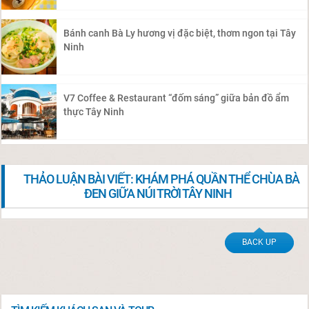
Bánh canh Bà Ly hương vị đặc biệt, thơm ngon tại Tây
Ninh
V7 Coffee & Restaurant “đốm sáng” giữa bản đồ ẩm
thực Tây Ninh
THẢO LUẬN BÀI VIẾT: KHÁM PHÁ QUẦN THỂ CHÙA BÀ
ĐEN GIỮA NÚI TRỜI TÂY NINH
BACK UP