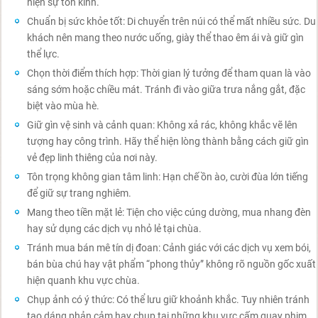
hiện sự tôn kính.
Chuẩn bị sức khỏe tốt: Di chuyển trên núi có thể mất nhiều sức. Du
khách nên mang theo nước uống, giày thể thao êm ái và giữ gìn
thể lực.
Chọn thời điểm thích hợp: Thời gian lý tưởng để tham quan là vào
sáng sớm hoặc chiều mát. Tránh đi vào giữa trưa nắng gắt, đặc
biệt vào mùa hè.
Giữ gìn vệ sinh và cảnh quan: Không xả rác, không khắc vẽ lên
tượng hay công trình. Hãy thể hiện lòng thành bằng cách giữ gìn
vẻ đẹp linh thiêng của nơi này.
Tôn trọng không gian tâm linh: Hạn chế ồn ào, cười đùa lớn tiếng
để giữ sự trang nghiêm.
Mang theo tiền mặt lẻ: Tiện cho việc cúng dường, mua nhang đèn
hay sử dụng các dịch vụ nhỏ lẻ tại chùa.
Tránh mua bán mê tín dị đoan: Cảnh giác với các dịch vụ xem bói,
bán bùa chú hay vật phẩm “phong thủy” không rõ nguồn gốc xuất
hiện quanh khu vực chùa.
Chụp ảnh có ý thức: Có thể lưu giữ khoảnh khắc. Tuy nhiên tránh
tạo dáng phản cảm hay chụp tại những khu vực cấm quay phim,