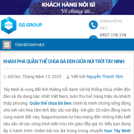
Hotline hỗ trợ
24/7
0927.176.176
Trang chủ
Khám phá Quần thể chùa Bà Đen giữa núi trời Tây Ninh
TOÀN BỘ DANH MỤC
KHÁM PHÁ QUẦN THỂ CHÙA BÀ ĐEN GIỮA NÚI TRỜI TÂY NINH
Gửi lúc: Tháng Năm 13, 2025
Viết bởi:
Nguyễn Thanh Tâm
Tây Ninh là vùng đất linh thiêng nổi danh với hệ thống chùa chiền độc
đáo và đa dạng bậc nhất Việt Nam, luôn thu hút hàng triệu du khách
thập phương.
Quần thể chùa Bà Đen
chính là minh chứng sống động
cho nét văn hóa tâm linh đặc sắc nơi đây. Với gần 20 năm đồng hành
cùng mảnh đất này, Saigontourism tự hào mang đến những hiểu biết
sâu sắc về các công trình kiến trúc tôn giáo đầy giá trị. Nếu bạn đang
ấp ủ hành trình chiêm bái núi Bà trong trong chuyến
tour Tây Ninh