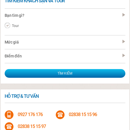
TÌM KIẾM KHÁCH SẠN VÀ TOUR
Bạn tìm gì?
Tour
Mức giá
Điểm đến
HỖ TRỢ & TƯ VẤN
0927 176 176
02838 15 15 96
02838 15 15 97