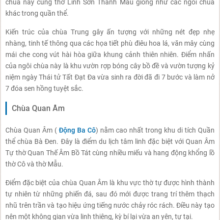
chùa này cũng thờ Linh Sơn Thánh Mẫu giống như các ngôi chùa
khác trong quần thể.
Kiến trúc của chùa Trung gây ấn tượng với những nét đẹp nhẹ
nhàng, tinh tế thông qua các họa tiết phù điêu hoa lá, văn mây cùng
mái che cong vút hài hòa giữa khung cảnh thiên nhiên. Điểm nhấn
của ngôi chùa này là khu vườn rợp bóng cây bồ đề và vườn tượng kỷ
niệm ngày Thái tử Tất Đạt Đa vừa sinh ra đời đã đi 7 bước và làm nở
7 đóa sen hồng tuyệt sắc.
Chùa Quan Âm
Chùa Quan Âm (
Động Ba Cô
) nằm cao nhất trong khu di tích Quần
thể chùa Bà Đen. Đây là điểm du lịch tâm linh đặc biệt với Quan Âm
Tự thờ Quan Thế Âm Bồ Tát cùng nhiều miếu và hang động khổng lồ
thờ Cô và thờ Mẫu.
Điểm đặc biệt của chùa Quan Âm là khu vực thờ tự được hình thành
tự nhiên từ những phiến đá, sau đó mới được trang trí thêm thạch
nhũ trên trần và tạo hiệu ứng tiếng nước chảy róc rách. Điều này tạo
nên một không gian vừa linh thiêng, kỳ bí lại vừa an yên, tự tại.