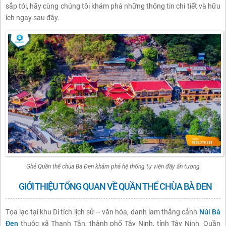
sắp tới, hãy cùng chúng tôi khám phá những thông tin chi tiết và hữu
ích ngay sau đây.
Ghé Quần thể chùa Bà Đen khám phá hệ thống tự viện đầy ấn tượng
GIỚI THIỆU TỔNG QUAN VỀ QUẦN THỂ CHÙA BÀ ĐEN
Tọa lạc tại khu Di tích lịch sử – văn hóa, danh lam thắng cảnh
Núi Bà
Đen
thuộc xã Thạnh Tân, thành phố Tây Ninh, tỉnh Tây Ninh, Quần