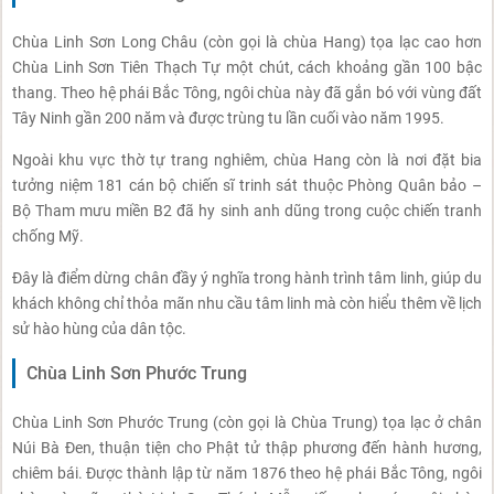
Chùa Linh Sơn Long Châu (còn gọi là chùa Hang) tọa lạc cao hơn
Chùa Linh Sơn Tiên Thạch Tự một chút, cách khoảng gần 100 bậc
thang. Theo hệ phái Bắc Tông, ngôi chùa này đã gắn bó với vùng đất
Tây Ninh gần 200 năm và được trùng tu lần cuối vào năm 1995.
Ngoài khu vực thờ tự trang nghiêm, chùa Hang còn là nơi đặt bia
tưởng niệm 181 cán bộ chiến sĩ trinh sát thuộc Phòng Quân bảo –
Bộ Tham mưu miền B2 đã hy sinh anh dũng trong cuộc chiến tranh
chống Mỹ.
Đây là điểm dừng chân đầy ý nghĩa trong hành trình tâm linh, giúp du
khách không chỉ thỏa mãn nhu cầu tâm linh mà còn hiểu thêm về lịch
sử hào hùng của dân tộc.
Chùa Linh Sơn Phước Trung
Chùa Linh Sơn Phước Trung (còn gọi là Chùa Trung) tọa lạc ở chân
Núi Bà Đen, thuận tiện cho Phật tử thập phương đến hành hương,
chiêm bái. Được thành lập từ năm 1876 theo hệ phái Bắc Tông, ngôi