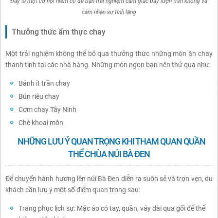
Đây là một cơ hội hiếm có để bạn trải nghiệm cảm giác bay lượn trên không và
cảm nhận sự tĩnh lặng
Thưởng thức ẩm thực chay
Một trải nghiệm không thể bỏ qua thưởng thức những món ăn chay
thanh tịnh tại các nhà hàng. Những món ngon bạn nên thử qua như:
Bánh ít trần chay
Bún riêu chay
Cơm chay Tây Ninh
Chè khoai môn
NHỮNG LƯU Ý QUAN TRỌNG KHI THAM QUAN QUẦN
THỂ CHÙA NÚI BÀ ĐEN
Để chuyến hành hương lên núi Bà Đen diễn ra suôn sẻ và trọn vẹn, du
khách cần lưu ý một số điểm quan trọng sau:
Trang phục lịch sự: Mặc áo có tay, quần, váy dài qua gối để thể