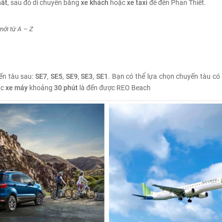
hất
, sau đó di chuyển bằng
xe khách
hoặc
xe taxi
để đến Phan Thiết.
mới từ A – Z
ến tàu sau:
SE7
,
SE5
,
SE9
,
SE3
,
SE1
. Bạn có thể lựa chọn chuyến tàu có
ặc
xe máy
khoảng
30 phút
là đến được REO Beach