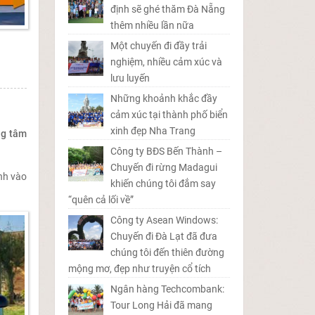
định sẽ ghé thăm Đà Nẵng
thêm nhiều lần nữa
Một chuyến đi đầy trải
nghiệm, nhiều cảm xúc và
lưu luyến
Những khoảnh khắc đầy
cảm xúc tại thành phố biển
xinh đẹp Nha Trang
ng tâm
Công ty BĐS Bến Thành –
Chuyến đi rừng Madagui
ình vào
khiến chúng tôi đắm say
“quên cả lối về”
Công ty Asean Windows:
Chuyến đi Đà Lạt đã đưa
chúng tôi đến thiên đường
mộng mơ, đẹp như truyện cổ tích
Ngân hàng Techcombank:
Tour Long Hải đã mang