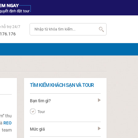
e hỗ trợ 24/7
176.176
TÌM KIẾM KHÁCH SẠN VÀ TOUR
Bạn tìm gì?
Tour
m” thu
là
REO
Mức giá
a team