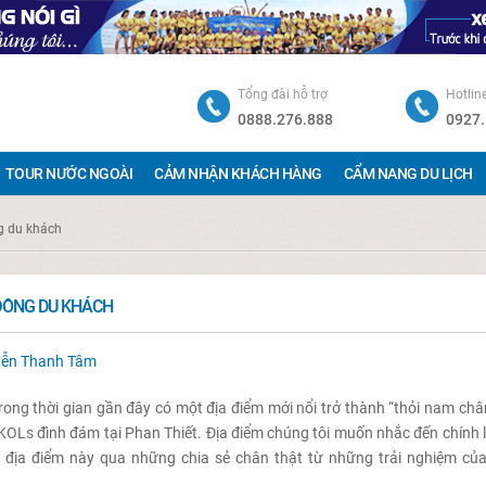
Tổng đài hỗ trợ
Hotlin
0888.276.888
0927.
TOUR NƯỚC NGOÀI
CẢM NHẬN KHÁCH HÀNG
CẨM NANG DU LỊCH
g du khách
 ĐÔNG DU KHÁCH
ễn Thanh Tâm
ng thời gian gần đây có một địa điểm mới nổi trở thành “thỏi nam châ
g KOLs đình đám tại Phan Thiết. Địa điểm chúng tôi muốn nhắc đến chính 
ề địa điểm này qua những chia sẻ chân thật từ những trải nghiệm củ