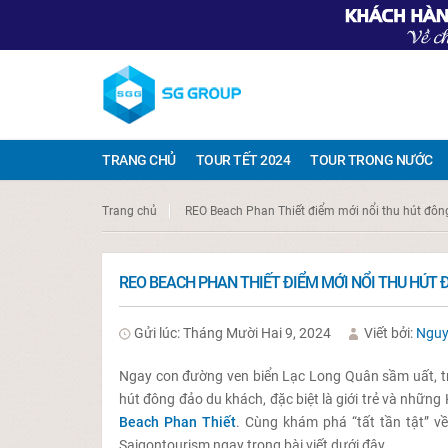
TRANG CHỦ
TOUR TẾT 2024
TOUR TRONG NƯỚC
Trang chủ
REO Beach Phan Thiết điểm mới nổi thu hút đôn
REO BEACH PHAN THIẾT ĐIỂM MỚI NỔI THU HÚT
Gửi lúc: Tháng Mười Hai 9, 2024
Viết bởi:
Nguy
Ngay con đường ven biển Lạc Long Quân sầm uất, tro
hút đông đảo du khách, đặc biệt là giới trẻ và nhữn
Beach Phan Thiết
. Cùng khám phá “tất tần tật” v
Saigontourism ngay trong bài viết dưới đây.