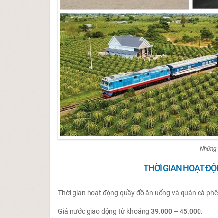
Những 
THỜI GIAN HOẠT ĐỘN
Thời gian hoạt động quầy đồ ăn uống và quán cà phê
Giá nước giao động từ khoảng
39.000
–
45.000
.