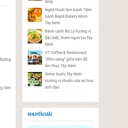
lặng
Nghệ thuật làm bánh Tiệm
bánh Bejoli Bakery More
Tây Ninh
Bánh canh Bà Ly hương vị
đặc biệt, thơm ngon tại Tây
Ninh
V7 Coffee & Restaurant
“đốm sáng” giữa bản đồ
 đường
ẩm thực Tây Ninh
Sister Sushi Tây Ninh:
Hương vị chuẩn của xứ hoa
anh đào
ng tâm
KHUYẾN MÃI