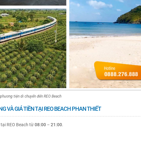
phương tiện di chuyển đến REO Beach
G VÀ GIÁ TIỀN TẠI REO BEACH PHAN THIẾT
 tại REO Beach từ
08:00
–
21:00
.