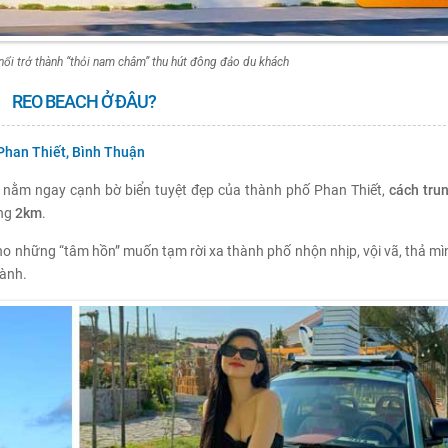
ổi trở thành “thỏi nam châm” thu hút đông đảo du khách
REO BEACH Ở ĐÂU?
Phan Thiết, Bình Thuận
nằm ngay cạnh bờ biển tuyệt đẹp của thành phố Phan Thiết,
cách tru
ếng
2km
.
o cho những “tâm hồn” muốn tạm rời xa thành phố nhộn nhịp, vội vã, thả m
lành.