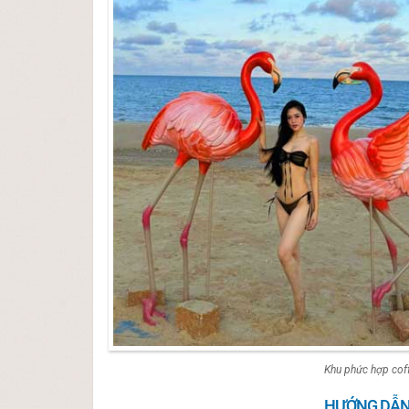
Khu phức hợp cof
HƯỚNG DẪN