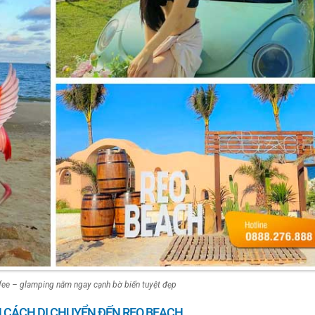
fee – glamping nằm ngay cạnh bờ biển tuyệt đẹp
 CÁCH DI CHUYỂN ĐẾN REO BEACH