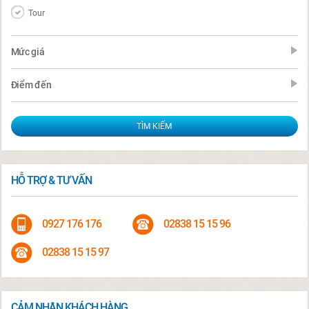
Tour
Mức giá
Điểm đến
HỖ TRỢ & TƯ VẤN
0927 176 176
02838 15 15 96
02838 15 15 97
CẢM NHẬN KHÁCH HÀNG