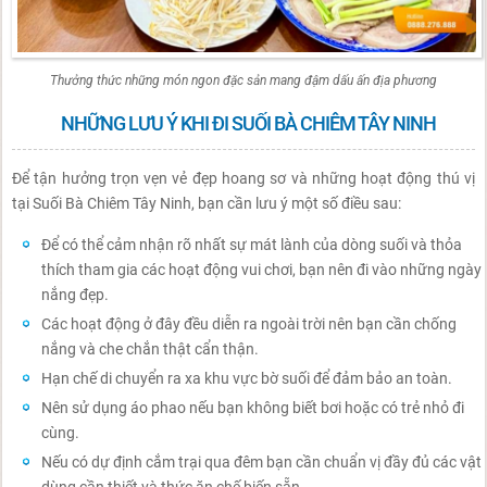
Thưởng thức những món ngon đặc sản mang đậm dấu ấn địa phương
NHỮNG LƯU Ý KHI ĐI SUỐI BÀ CHIÊM TÂY NINH
Để tận hưởng trọn vẹn vẻ đẹp hoang sơ và những hoạt động thú vị
tại Suối Bà Chiêm Tây Ninh, bạn cần lưu ý một số điều sau:
Để có thể cảm nhận rõ nhất sự mát lành của dòng suối và thỏa
thích tham gia các hoạt động vui chơi, bạn nên đi vào những ngày
nắng đẹp.
Các hoạt động ở đây đều diễn ra ngoài trời nên bạn cần chống
nắng và che chắn thật cẩn thận.
Hạn chế di chuyển ra xa khu vực bờ suối để đảm bảo an toàn.
Nên sử dụng áo phao nếu bạn không biết bơi hoặc có trẻ nhỏ đi
cùng.
Nếu có dự định cắm trại qua đêm bạn cần chuẩn vị đầy đủ các vật