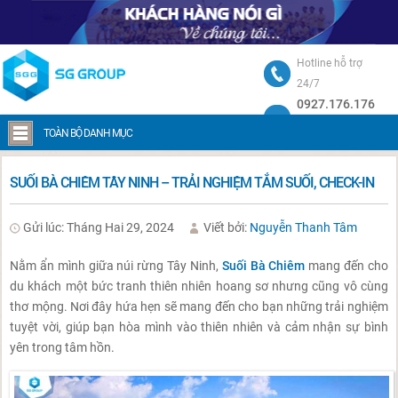
Hotline hỗ trợ
24/7
0927.176.176
Trang chủ
Suối Bà Chiêm Tây Ninh – Trải nghiệm tắm suối, check-in
TOÀN BỘ DANH MỤC
SUỐI BÀ CHIÊM TÂY NINH – TRẢI NGHIỆM TẮM SUỐI, CHECK-IN
Gửi lúc: Tháng Hai 29, 2024
Viết bởi:
Nguyễn Thanh Tâm
Nằm ẩn mình giữa núi rừng Tây Ninh,
Suối Bà Chiêm
mang đến cho
du khách một bức tranh thiên nhiên hoang sơ nhưng cũng vô cùng
thơ mộng. Nơi đây hứa hẹn sẽ mang đến cho bạn những trải nghiệm
tuyệt vời, giúp bạn hòa mình vào thiên nhiên và cảm nhận sự bình
yên trong tâm hồn.