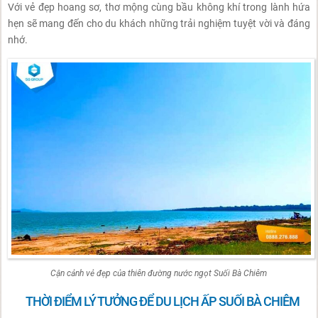
Với vẻ đẹp hoang sơ, thơ mộng cùng bầu không khí trong lành hứa
hẹn sẽ mang đến cho du khách những trải nghiệm tuyệt vời và đáng
nhớ.
Cận cảnh vẻ đẹp của thiên đường nước ngọt Suối Bà Chiêm
THỜI ĐIỂM LÝ TƯỞNG ĐỂ DU LỊCH ẤP SUỐI BÀ CHIÊM