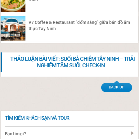
V7 Coffee & Restaurant “đốm sáng” giữa bản đồ ẩm
thực Tây Ninh
THẢO LUẬN BÀI VIẾT: SUỐI BÀ CHIÊM TÂY NINH – TRẢI
NGHIỆM TẮM SUỐI, CHECK-IN
BACK UP
TÌM KIẾM KHÁCH SẠN VÀ TOUR
Bạn tìm gì?