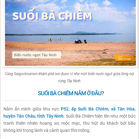
Cùng Saigontourism khám phá nơi được ví như một biển nước ngọt giữa lòng núi
rừng Tây Ninh
SUỐI BÀ CHIÊM NẰM Ở ĐÂU?
Nằm ẩn mình giữa khu vực
P52, ấp Suối Bà Chiêm, xã Tân Hòa,
huyện Tân Châu, tỉnh Tây Ninh
. Suối Bà Chiêm hiện lên như một bức
tranh thiên nhiên hoang sơ, mộc mạc, thu hút du khách bởi bầu
không khí trong lành và cảnh quan thơ mộng.