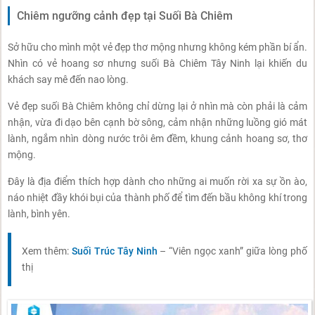
Chiêm ngưỡng cảnh đẹp tại Suối Bà Chiêm
Sở hữu cho mình một vẻ đẹp thơ mộng nhưng không kém phần bí ẩn.
Nhìn có vẻ hoang sơ nhưng suối Bà Chiêm Tây Ninh lại khiến du
khách say mê đến nao lòng.
Vẻ đẹp suối Bà Chiêm không chỉ dừng lại ở nhìn mà còn phải là cảm
nhận, vừa đi dạo bên cạnh bờ sông, cảm nhận những luồng gió mát
lành, ngắm nhìn dòng nước trôi êm đềm, khung cảnh hoang sơ, thơ
mộng.
Đây là địa điểm thích hợp dành cho những ai muốn rời xa sự ồn ào,
náo nhiệt đầy khói bụi của thành phố để tìm đến bầu không khí trong
lành, bình yên.
Xem thêm:
Suối Trúc Tây Ninh
– “Viên ngọc xanh” giữa lòng phố
thị