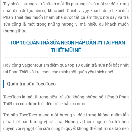
Tuy nhiên, hương vị trà sữa ở mỗi địa phương sẽ có một sự đặc trưng
nhất định để tạo nên sự khác biệt. Chính vì vậy, khách du lịch khi đến
Phan Thiết đều muốn khám phá được tất cả ẩm thực nơi đây và trà
sữa cũng là một trong những hương vị mà nhiều du khách muốn
thưởng thức.
TOP 10 QUÁN TRÀ SỮA NGON HẤP DẪN #1 TẠI PHAN
THIẾT MŨI NÉ
Hãy cùng Saigontourism điểm qua top 10 quán trà sữa nổi bật nhất
tại Phan Thiết và lựa chọn cho mình một quán yêu thích nhé!
Quán trà sữa TocoToco
TocoToco là một thương hiệu trà sữa không những nổi tiếng ở Phan
Thiết mà còn được biết đến trên khắp cả nước.
Trà sữa TocoToco mang một hương vị đặc trưng không nhầm lẫn
giữa biết bao hương vị trà sữa. Hương vị thơm ngon của trà hòa
quyện với vị ngọt của sữa cùng bí quyết không thể bật mí đã tạo nên