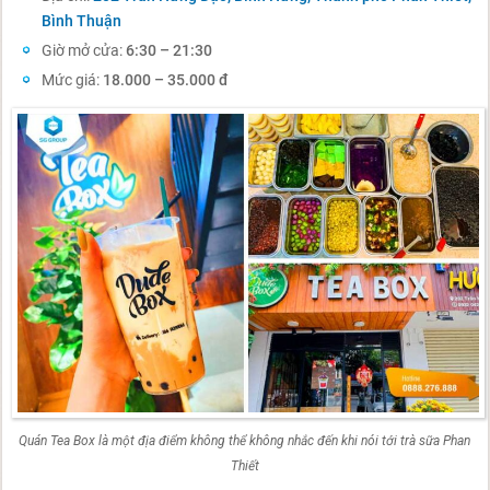
Bình Thuận
Giờ mở cửa:
6:30 – 21:30
Mức giá:
18.000 – 35.000 đ
Quán Tea Box là một địa điểm không thể không nhắc đến khi nói tới trà sữa Phan
Thiết