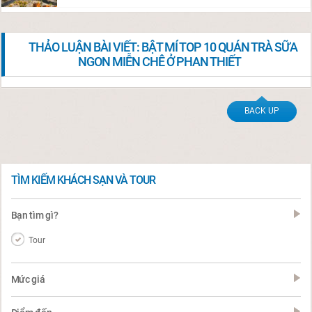
THẢO LUẬN BÀI VIẾT: BẬT MÍ TOP 10 QUÁN TRÀ SỮA
NGON MIỄN CHÊ Ở PHAN THIẾT
BACK UP
TÌM KIẾM KHÁCH SẠN VÀ TOUR
Bạn tìm gì?
Tour
Mức giá