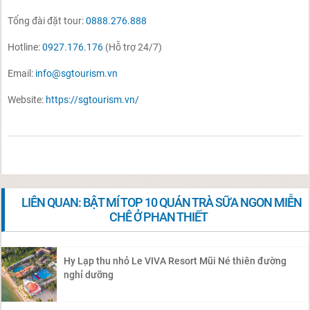
Tổng đài đặt tour:
0888.276.888
Hotline:
0927.176.176
(Hỗ trợ 24/7)
Email:
info@sgtourism.vn
Website:
https://sgtourism.vn/
LIÊN QUAN: BẬT MÍ TOP 10 QUÁN TRÀ SỮA NGON MIỄN
CHÊ Ở PHAN THIẾT
Hy Lạp thu nhỏ Le VIVA Resort Mũi Né thiên đường
nghỉ dưỡng