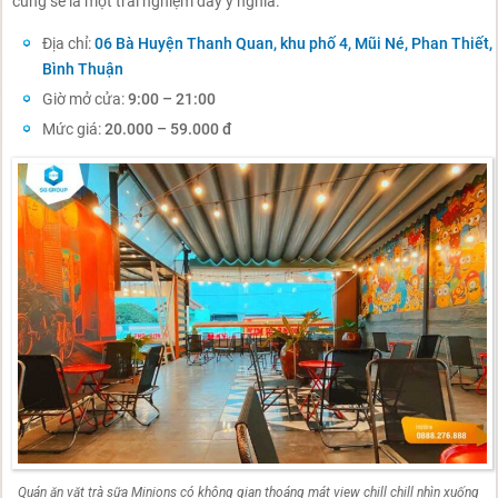
cũng sẽ là một trải nghiệm đầy ý nghĩa.
Địa chỉ:
06 Bà Huyện Thanh Quan, khu phố 4, Mũi Né, Phan Thiết,
Bình Thuận
Giờ mở cửa:
9:00 – 21:00
Mức giá:
20.000 – 59.000 đ
Quán ăn vặt trà sữa Minions có không gian thoáng mát view chill chill nhìn xuống