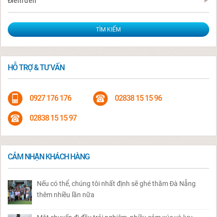
Điểm đến
HỖ TRỢ & TƯ VẤN
0927 176 176
02838 15 15 96
02838 15 15 97
CẢM NHẬN KHÁCH HÀNG
Nếu có thể, chúng tôi nhất định sẽ ghé thăm Đà Nẵng
thêm nhiều lần nữa