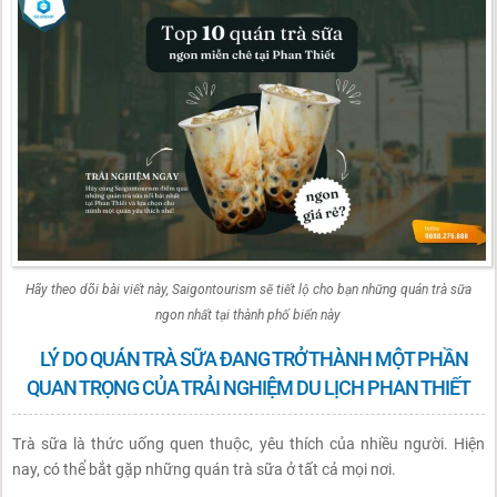
Hãy theo dõi bài viết này, Saigontourism sẽ tiết lộ cho bạn những quán trà sữa
ngon nhất tại thành phố biển này
LÝ DO QUÁN TRÀ SỮA ĐANG TRỞ THÀNH MỘT PHẦN
QUAN TRỌNG CỦA TRẢI NGHIỆM DU LỊCH PHAN THIẾT
Trà sữa là thức uống quen thuộc, yêu thích của nhiều người. Hiện
nay, có thể bắt gặp những quán trà sữa ở tất cả mọi nơi.