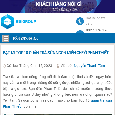
Hotline hỗ trợ
24/7
0927.176.176
Trang chủ
Bật mí top 10 quán trà sữa ngon miễn chê ở Phan Thiết
TOÀN BỘ DANH MỤC
BẬT MÍ TOP 10 QUÁN TRÀ SỮA NGON MIỄN CHÊ Ở PHAN THIẾT
Gửi lúc: Tháng Chín 15, 2023
Viết bởi:
Nguyễn Thanh Tâm
Trà sữa là thức uống từng nổi đình đám một thời và đến ngày hôm
nay vẫn là một trong những đồ uống được nhiều người lựa chọn, đặc
biệt là giới trẻ. Bạn đến Phan Thiết du lịch và muốn thưởng thức
hương vị trà sữa ở đây nhưng không biết nên lựa chọn quán nào?
Yên tâm, Saigontourism sẽ cập nhập cho bạn Top 10
quán trà sữa
Phan Thiết
ngon nhé!