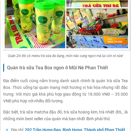
Quán Zin 86 có menu trà sữa đa dạng, món nào cung ngon mà lại còn rẻ nữa!
Quán trà sữa Tea Box ngon ở Mũi Né Phan Thiết
Địa điểm cuối cùng nằm trong danh sách chính là quán trà sữa Tea
Box. Thức uống tại quán mang một hương vị hài hòa nhưng rất đặc
trưng. Với mức giá khá phù hợp giao động từ 18.000 VNĐ – 35.000
VNĐ phù hợp với nhiều đối tượng.
Đặc biệt, trà sữa matcha đậu đỏ, trà sữa hoàng kim, trà nhiệt đới,…là
những món best seller của quán mà bạn nhất định phải thử.
Địa chỉ:
202 Trần Hưng Đạo, Bình Hưng, Thành phố Phan Thiết,