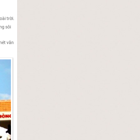
ài trời.
ng sôi
 nét văn