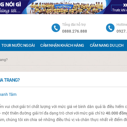
Tổng đài hỗ trợ
Hotlin
0888.276.888
0927.
TOUR NƯỚC NGOÀI
CẢM NHẬN KHÁCH HÀNG
CẨM NANG DU LỊCH
rang?
HA TRANG?
hanh Tâm
m vui chơi giải trí chất lượng với mức giá vé bình dân quả là điều hiếm 
một thiên đường giải trí đa dạng trò chơi với mức giá chỉ từ
40.000 đồn
ăm, chúng tôi xin chia sẻ những điều thú vị và chân thực nhất về điểm 