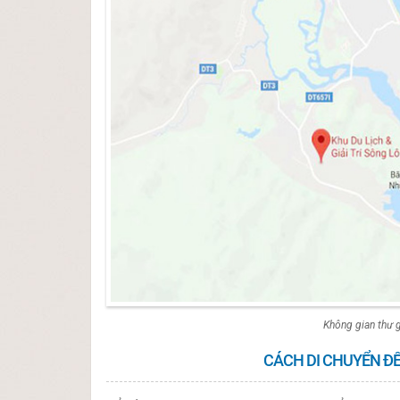
Không gian thư g
CÁCH DI CHUYỂN Đ