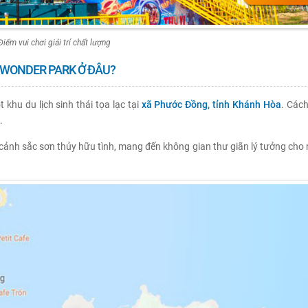
Điểm vui chơi giải trí chất lượng
WONDER PARK Ở ĐÂU?
t khu du lịch sinh thái tọa lạc tại
xã Phước Đồng, tỉnh Khánh Hòa
. Cách
.
ới cảnh sắc sơn thủy hữu tình, mang đến không gian thư giãn lý tưởng ch