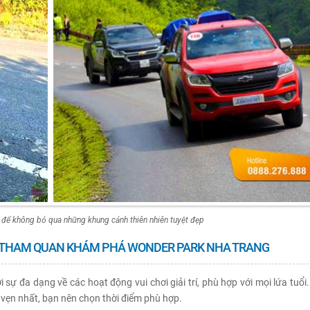
y để không bỏ qua những khung cảnh thiên nhiên tuyệt đẹp
ĐỂ THAM QUAN KHÁM PHÁ WONDER PARK NHA TRANG
sự đa dạng về các hoạt động vui chơi giải trí, phù hợp với mọi lứa tuổi
ẹn nhất, bạn nên chọn thời điểm phù hợp.