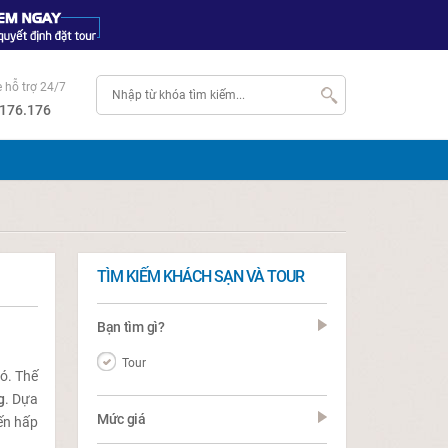
e hỗ trợ 24/7
176.176
TÌM KIẾM KHÁCH SẠN VÀ TOUR
Bạn tìm gì?
Tour
có. Thế
g
. Dựa
Mức giá
đến hấp