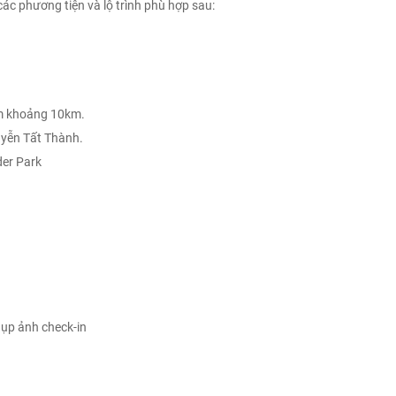
ác phương tiện và lộ trình phù hợp sau:
am khoảng 10km.
uyễn Tất Thành.
der Park
ụp ảnh check-in