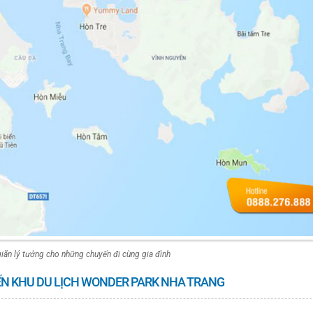
iãn lý tưởng cho những chuyến đi cùng gia đình
ẾN KHU DU LỊCH WONDER PARK NHA TRANG