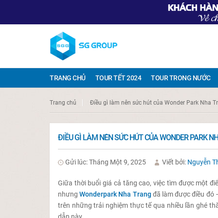
TRANG CHỦ
TOUR TẾT 2024
TOUR TRONG NƯỚC
Trang chủ
Điều gì làm nên sức hút của Wonder Park Nha T
ĐIỀU GÌ LÀM NÊN SỨC HÚT CỦA WONDER PARK N
Gửi lúc: Tháng Một 9, 2025
Viết bởi:
Nguyễn T
Giữa thời buổi giá cả tăng cao, việc tìm được một điể
nhưng
Wonderpark Nha Trang
đã làm được điều đó – 
trên những trải nghiệm thực tế qua nhiều lần ghé th
dẫn này.