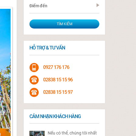
Điểm đến
HỖ TRỢ & TƯ VẤN
0927 176 176
02838 15 15 96
02838 15 15 97
CẢM NHẬN KHÁCH HÀNG
Nếu có thể, chúng tôi nhất