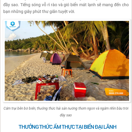
đầy sao. Tiếng sóng vỗ rì rào và gió biển mát lạnh sẽ mang đến cho
bạn những giây phút thư giãn tuyệt vời.
Cắm trại bên bờ biển, thưởng thức hải sản nướng thơm ngon và ngắm nhìn bầu trời
đầy sao
THƯỞNG THỨC ẨM THỰC TẠI BIỂN ĐẠI LÃNH