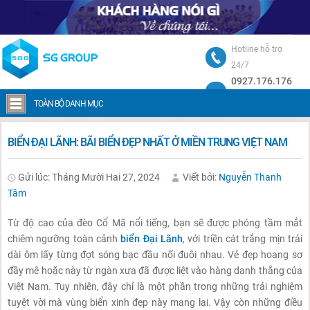
Hotline hỗ trợ
24/7
0927.176.176
Trang chủ
Biển Đại Lãnh: Bãi biển đẹp nhất ở miền Trung Việt Nam
TOÀN BỘ DANH MỤC
BIỂN ĐẠI LÃNH: BÃI BIỂN ĐẸP NHẤT Ở MIỀN TRUNG VIỆT NAM
Gửi lúc: Tháng Mười Hai 27, 2024
Viết bởi:
Nguyễn Thanh
Tâm
Từ độ cao của đèo Cổ Mã nổi tiếng, bạn sẽ được phóng tầm mắt
chiêm ngưỡng toàn cảnh
biển Đại Lãnh
, với triền cát trắng mịn trải
dài ôm lấy từng đợt sóng bạc đầu nối đuôi nhau. Vẻ đẹp hoang sơ
đầy mê hoặc này từ ngàn xưa đã được liệt vào hàng danh thắng của
Việt Nam. Tuy nhiên, đây chỉ là một phần trong những trải nghiệm
tuyệt vời mà vùng biển xinh đẹp này mang lại. Vậy còn những điều