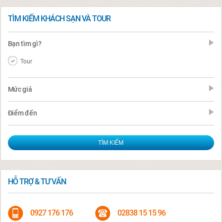
TÌM KIẾM KHÁCH SẠN VÀ TOUR
Bạn tìm gì?
Tour
Mức giá
Điểm đến
HỖ TRỢ & TƯ VẤN
0927 176 176
02838 15 15 96