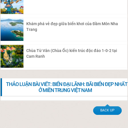
Khám phá vẻ đẹp giữa biển khơi của Đầm Môn Nha
Trang
Chùa Từ Vân (Chùa Ốc) kiến trúc độc đáo 1-0-2 tại
Cam Ranh
THẢO LUẬN BÀI VIẾT: BIỂN ĐẠI LÃNH: BÃI BIỂN ĐẸP NHẤT
Ở MIỀN TRUNG VIỆT NAM
BACK UP