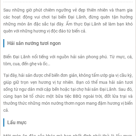
Sau những giờ phút chiêm ngưỡng vẻ đẹp thiên nhiên và tham gia
các hoạt động vui chơi tại biển Đại Lãnh, đừng quên tận hưởng
những món ăn đặc sắc tại đây. Ẩm thực Đại Lãnh sẽ làm bạn khó
quên với những hương vị độc đáo từ biển cả.
Hải sản nướng tươi ngon
Biển Đại Lãnh nổi tiếng với nguồn hải sản phong phú. Từ mực, cá,
tôm, cua, đến ghẹ và ốc…
Tại đây, hải sản được chế biến đơn giản, không tẩm ướp gia vị cầu kỳ,
giúp giữ trọn vẹn hương vị tự nhiên. Bạn có thể mua hải sản tươi
sống từ ngư dân mới cập bến hoặc tại chợ hải sản Đại Lãnh. Sau đó,
cùng bạn bè tổ chức một bữa tiệc BBQ ngoài trời, đốt lửa trại và
thưởng thức những món nướng thơm ngon mang đậm hương vị biển
cả.
Lẩu mực
Một món ăn đặc sắc khác mà bạn nhất định phải thử là lẩu mực,