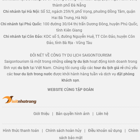
thành phố Đà Nẵng
Chi nhánh tại Hà Nội:
Số 52, ngách 259/9, phố Vọng, phường Đồng Tâm, quận
Hai Bà Trưng, Hà Nội
Chi nhánh tại Phú Quốc:
100 đường 30/04 thị trấn Dương Đông, huyện Phú Quốc,
tỉnh Kiên Giang
Chi nhánh tại Côn Đảo:
KDC số 5, đường Nguyễn Huệ, TT Côn Đảo, huyện Côn
Đảo, tỉnh Bà Rịa - Vũng Tàu
ĐÔI NÉT VỀ CÔNG TY DU LỊCH SAIGONTOURISM
Saigontourism là một trong những
công ty du lịch
hoạt động kinh doanh trong
lĩnh vực
du lịch
tại Việt Nam. Chúng tôi cung cấp các
tour du lịch giá rẻ
chủ yếu
các
tour du lịch trong nước
được khởi hành hàng tuần và dịch vụ
đặt phòng
khách sạn
.
WEBSITE CÙNG TẬP ĐOÀN
Giới thiệu
|
Bản quyền hình ảnh
|
Liên hệ
Hình thức thanh toán
|
Chính sách hoàn hủy
|
Điều khoản sử dụng
|
Chính
sách bảo mật