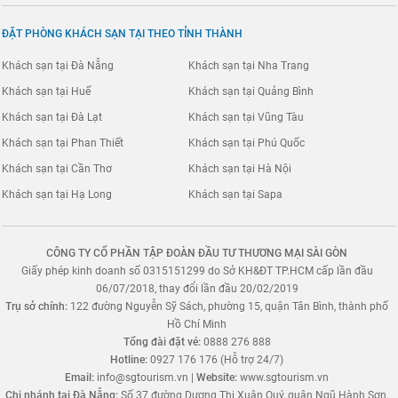
ĐẶT PHÒNG KHÁCH SẠN TẠI THEO TỈNH THÀNH
Khách sạn tại Đà Nẵng
Khách sạn tại Nha Trang
Khách sạn tại Huế
Khách sạn tại Quảng Bình
Khách sạn tại Đà Lạt
Khách sạn tại Vũng Tàu
Khách sạn tại Phan Thiết
Khách sạn tại Phú Quốc
Khách sạn tại Cần Thơ
Khách sạn tại Hà Nội
Khách sạn tại Hạ Long
Khách sạn tại Sapa
CÔNG TY CỔ PHẦN TẬP ĐOÀN ĐẦU TƯ THƯƠNG MẠI SÀI GÒN
Giấy phép kinh doanh số 0315151299 do Sở KH&ĐT TP.HCM cấp lần đầu
06/07/2018, thay đổi lần đầu 20/02/2019
Trụ sở chính:
122 đường Nguyễn Sỹ Sách, phường 15, quận Tân Bình, thành phố
Hồ Chí Minh
Tổng đài đặt vé:
0888 276 888
Hotline:
0927 176 176 (Hỗ trợ 24/7)
Email:
info@sgtourism.vn
|
Website:
www.sgtourism.vn
Chi nhánh tại Đà Nẵng:
Số 37 đường Dương Thị Xuân Quý, quận Ngũ Hành Sơn,