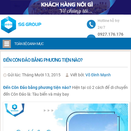
Hotline hỗ trợ
24/7
0927.176.176
Trang chủ
Đến Côn Đảo bằng phương tiện nào?
TOÀN BỘ DANH MỤC
ĐẾN CÔN ĐẢO BẰNG PHƯƠNG TIỆN NÀO?
Gửi lúc: Tháng Mười 13, 2015
Viết bởi:
Võ Đình Mạnh
Đến Côn Đảo bằng phương tiện nào?
Hiện tại có 2 cách để di chuyển
đến Côn Đảo là: Tàu biển và máy bay