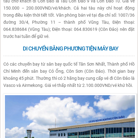
tàu chở khách đi Côn Đảo là Tàu Côn Đảo 9 và Côn Đảo 10. Giá vé
150.000 – 200.000VND/vé/khách. Cả hai tàu này chỉ hoạt động
trong điều kiện thời tiết tốt. Văn phòng bán vé tại địa chỉ số: 1007/36
đường 30/4, Phường 11 – thành phố Vũng Tàu, Điện thoại:
064.838684 (Vũng Tàu); Điện thoại: 064.830619 (Côn Đảo) nên đặt
trước hai tuần để giữ vé.
DI CHUYỂN BẰNG PHƯƠNG TIỆN MÁY BAY
Có các chuyến bay từ sân bay quốc tế Tân Sơn Nhất, Thành phố Hồ
Chí Minh đến sân bay Cỏ Ống, Côn Sơn (Côn Đảo). Thời gian bay
khoảng 45 phút. Thường thì có 2 hãng bay cung cấp vé đi Côn Đảo là
Vasco và Airmekong. Giá vé thấp nhất từ 2.100.000VND/vé khứ hồi.