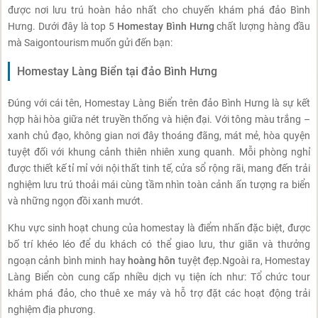
được nơi lưu trú hoàn hảo nhất cho chuyến khám phá đảo Bình
Hưng. Dưới đây là top 5
Homestay Bình Hưng
chất lượng hàng đầu
mà Saigontourism muốn gửi đến bạn:
Homestay Làng Biển tại đảo Bình Hưng
Đúng với cái tên, Homestay Làng Biển trên đảo Bình Hưng là sự kết
hợp hài hòa giữa nét truyền thống và hiện đại. Với tông màu trắng –
xanh chủ đạo, không gian nơi đây thoáng đãng, mát mẻ, hòa quyện
tuyệt đối với khung cảnh thiên nhiên xung quanh. Mỗi phòng nghỉ
được thiết kế tỉ mỉ với nội thất tinh tế, cửa sổ rộng rãi, mang đến trải
nghiệm lưu trú thoải mái cùng tầm nhìn toàn cảnh ấn tượng ra biển
và những ngọn đồi xanh mướt.
Khu vực sinh hoạt chung của homestay là điểm nhấn đặc biệt, được
bố trí khéo léo để du khách có thể giao lưu, thư giãn và thưởng
ngoạn cảnh bình minh hay
hoàng hôn
tuyệt đẹp.Ngoài ra, Homestay
Làng Biển còn cung cấp nhiều dịch vụ tiện ích như: Tổ chức tour
khám phá đảo, cho thuê xe máy và hỗ trợ đặt các hoạt động trải
nghiệm địa phương.