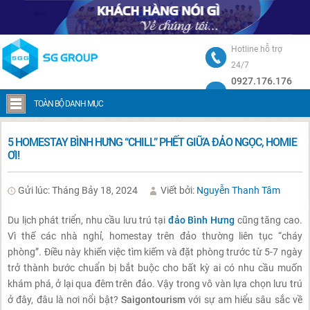
Hotline hỗ trợ
24/7
0927.176.176
Trang chủ
5 Homestay Bình Hưng “Chill” phết giữa đảo ngọc, homie ơi!
TOÀN BỘ DANH MỤC
5 HOMESTAY BÌNH HƯNG “CHILL” PHẾT GIỮA ĐẢO NGỌC, HOMIE
ƠI!
Gửi lúc: Tháng Bảy 18, 2024
Viết bởi:
Nguyễn Thanh Tâm
Du lịch phát triển, nhu cầu lưu trú tại
đảo Bình Hưng
cũng tăng cao.
Vì thế các nhà nghỉ, homestay trên đảo thường liên tục “cháy
phòng”. Điều này khiến việc tìm kiếm và đặt phòng trước từ 5-7 ngày
trở thành bước chuẩn bị bắt buộc cho bất kỳ ai có nhu cầu muốn
khám phá, ở lại qua đêm trên đảo. Vậy trong vô vàn lựa chọn lưu trú
ở đây, đâu là nơi nổi bật?
Saigontourism
với sự am hiểu sâu sắc về