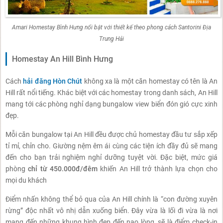
Amari Homestay Bình Hưng nổi bật với thiết kế theo phong cách Santorini Địa
Trung Hải
Homestay An Hill Bình Hưng
Cách
hải đăng Hòn Chút
không xa là một căn homestay có tên là An
Hill rất nổi tiếng. Khác biệt với các homestay trong danh sách, An Hill
mang tới các phòng nghỉ dạng bungalow view biển đón gió cực xinh
đẹp.
Mỗi căn bungalow tại An Hill đều được chủ homestay đầu tư sắp xếp
tỉ mỉ, chỉn cho. Giường nệm êm ái cùng các tiện ích đầy đủ sẽ mang
đến cho bạn trải nghiệm nghỉ dưỡng tuyệt vời. Đặc biệt, mức giá
phòng
chỉ từ 450.000đ/đêm
khiến An Hill trở thành lựa chọn cho
mọi du khách
Điểm nhấn không thể bỏ qua của An Hill chính là “con đường xuyên
rừng” độc nhất vô nhị dẫn xuống biển. Đây vừa là lối đi vừa là nơi
mang đến những khung hình đẹp đến nao lòng, sẽ là điểm check-in