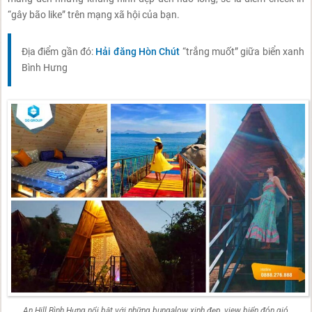
“gây bão like” trên mạng xã hội của bạn.
Địa điểm gần đó:
Hải đăng Hòn Chút
“trắng muốt” giữa biển xanh
Bình Hưng
An Hill Bình Hưng nổi bật với những bungalow xinh đẹp, view biển đón gió