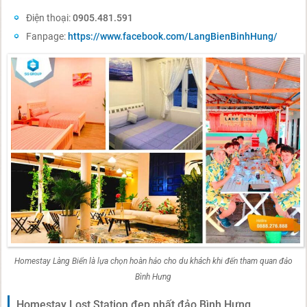
Điện thoại:
0905.481.591
Fanpage:
https://www.facebook.com/LangBienBinhHung/
Homestay Làng Biển là lựa chọn hoàn hảo cho du khách khi đến tham quan đảo
Bình Hưng
Homestay Lost Station đẹp nhất đảo Bình Hưng