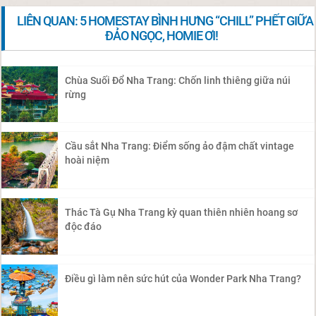
LIÊN QUAN: 5 HOMESTAY BÌNH HƯNG “CHILL” PHẾT GIỮA
ĐẢO NGỌC, HOMIE ƠI!
Chùa Suối Đổ Nha Trang: Chốn linh thiêng giữa núi
rừng
Cầu sắt Nha Trang: Điểm sống ảo đậm chất vintage
hoài niệm
Thác Tà Gụ Nha Trang kỳ quan thiên nhiên hoang sơ
độc đáo
Điều gì làm nên sức hút của Wonder Park Nha Trang?