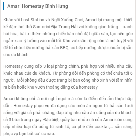
Amari Homestay Bình Hưng
Khác với Lost Station và Ngồi Xuống Chơi, Amari lại mang một thiết
kế đậm hơi thở Santorini Địa Trung Hải với không gian trắng – xanh
hài hòa, bài trí thêm những chiếc bàn nhỏ đặt giữa sân, tạo nên góc
ngắm sao lý tưởng vào mỗi tối. Khu vực sân rộng còn là nơi tuyệt vời
để tổ chức tiệc nướng hải sản BBQ, có bếp nướng được chuẩn bị sẵn
cho du khách.
Homestay cung cấp 3 loại phòng chính, phù hợp với nhiều nhu cầu
khác nhau của du khách. Từ phòng đôi đến phòng có thể chứa tới 6
người. Mỗi phòng đều được trang bị ban công nhỏ xinh với tầm nhìn
ra biển hoặc khu vườn thoáng đãng của homestay.
Amari không chỉ là nơi nghỉ ngơi mà còn là điểm đến ẩm thực hấp
dẫn. Homestay phục vụ đa dạng các món ăn ngon từ hải sản tươi
sống với giá cả phải chăng, đáp ứng nhu cầu ăn uống của du khách
cả 3 bữa trong ngày. Đặc biệt, quầy bar nhỏ xinh của Amari còn cung
cấp nhiều loại đồ uống từ sinh tố, cà phê đến cocktail,… sẵn sàng
phục vụ bạn bất cứ lúc nào.