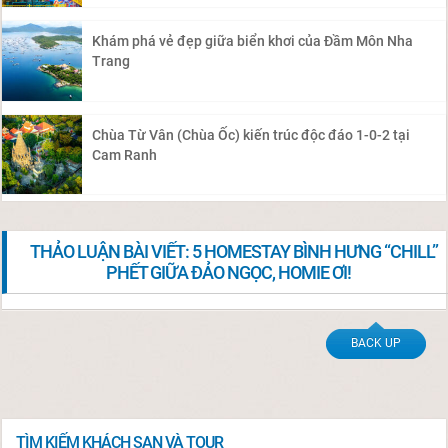
Khám phá vẻ đẹp giữa biển khơi của Đầm Môn Nha
Trang
Chùa Từ Vân (Chùa Ốc) kiến trúc độc đáo 1-0-2 tại
Cam Ranh
THẢO LUẬN BÀI VIẾT: 5 HOMESTAY BÌNH HƯNG “CHILL”
PHẾT GIỮA ĐẢO NGỌC, HOMIE ƠI!
BACK UP
TÌM KIẾM KHÁCH SẠN VÀ TOUR