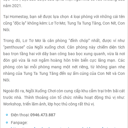
năm 2021.
Tại Homestay, bạn sẽ được lựa chọn 4 loại phòng với những cái tên
cũng “độc lạ” không kém: Lơ Tơ Mơ, Tung Ta Tung Tăng, Con Nít, Con
Nôi.
Trong đó, Lơ Tơ Mơ là căn phòng “đỉnh chóp” nhất, được ví như
“penthouse” của Ngồi xuống chơi. Căn phòng này chiếm diện tích
bao trọn tầng hai với dãy ban công bao bọc xung quanh, vừa là nơi
đón gió vừa là nơi ngắm hoàng hôn trên biển cực lãng mạn. Các
phòng còn lại mỗi phòng mang một nét riêng, từ không gian nhẹ
nhàng của Tung Ta Tung Tăng đến sự ấm cúng của Con Nít và Con
Nôi.
Ngoài đó ra, Ngồi Xuống Chơi còn cung cấp khu cắm trại trên bãi cát
trước nhà. Thỉnh thoảng còn tổ chức nhiều hoạt động thú vị như:
Workshop, triển lãm ảnh, lớp học thủ công rất thú vị.
Điện thoại:
0946.473.887
Fanpage: