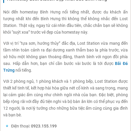
Nói đến homestay Bình Hưng nổi tiếng nhất, được du khách ấn
tượng nhất khi đến Bình Hưng thì không thể không nhắc đến Lost
Station. Thật vậy, ngay từ cái nhìn đầu tiên, chắc chắn bạn sẽ không
khỏi “suýt xoa” trước vẻ đẹp của homestay này.
Với vị trí “tựa sơn, hướng thủy” đắc địa, Lost Station vừa mang đến
tầm nhìn toàn cảnh ra đại dương xanh thẳm bao la phía trước, vừa
sở hữu một không gian thoáng đãng, thanh bình với ngọn đồi phía
sau. Hấp dẫn hơn, bạn chỉ cần bước vài bước là tới được
Bãi Đá
Trứng
nổi tiếng.
Với 2 phòng ngủ, 1 phòng khách và 1 phòng bếp, Lost Station được
thiết kế tinh tế, kết hợp hài hòa giữa nét cổ kính và sang trọng, mang
lại cảm giác ấm cúng như chính ngôi nhà của bạn. Đặc biệt, phòng
bếp rộng rãi với đầy đủ tiện nghi và bộ bàn ăn lớn có thể phục vụ đến
12 người, là nơi lý tưởng cho những bữa tiệc ấm cúng cùng gia đình
và bạn bè.
Điện thoại:
0923.155.199