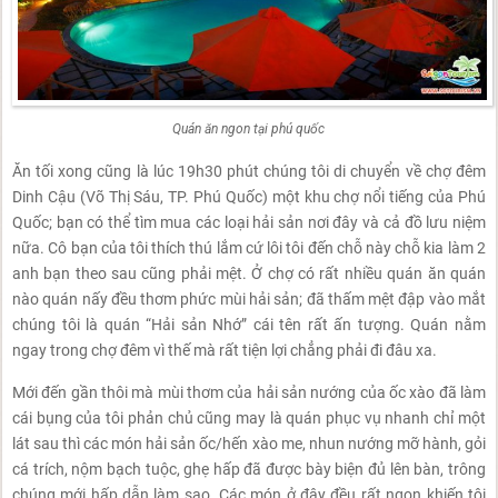
Quán ăn ngon tại phú quốc
Ăn tối xong cũng là lúc 19h30 phút chúng tôi di chuyển về chợ đêm
Dinh Cậu (Võ Thị Sáu, TP. Phú Quốc) một khu chợ nổi tiếng của Phú
Quốc; bạn có thể tìm mua các loại hải sản nơi đây và cả đồ lưu niệm
nữa. Cô bạn của tôi thích thú lắm cứ lôi tôi đến chỗ này chỗ kia làm 2
anh bạn theo sau cũng phải mệt. Ở chợ có rất nhiều quán ăn quán
nào quán nấy đều thơm phức mùi hải sản; đã thấm mệt đập vào mắt
chúng tôi là quán “Hải sản Nhớ” cái tên rất ấn tượng. Quán nằm
ngay trong chợ đêm vì thế mà rất tiện lợi chẳng phải đi đâu xa.
Mới đến gần thôi mà mùi thơm của hải sản nướng của ốc xào đã làm
cái bụng của tôi phản chủ cũng may là quán phục vụ nhanh chỉ một
lát sau thì các món hải sản ốc/hến xào me, nhun nướng mỡ hành, gỏi
cá trích, nộm bạch tuộc, ghẹ hấp đã được bày biện đủ lên bàn, trông
chúng mới hấp dẫn làm sao. Các món ở đây đều rất ngon khiến tôi