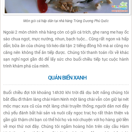
Món gỏi cá hấp dẫn tại nhà hàng Trùng Dương Phú Quốc
Ngoài 2 món chính nhà hàng còn có gỏi cá trích, ghẹ rang me hay ốc
sào chua ngọt, mực nướng, nhun, bạch tuộc… Cũng rất ngon và hấp
dẫn; bữa ăn của chúng tôi kéo dài tận 2 tiếng đồng hồ mà ai cũng no
căng nên không thể ăn tiếp được. Chúng tôi thanh toán rồi về khác
sạn nghỉ ngơi gần đó để lấy sức cho buổi chiều tiếp tục cuộc hành
trình khám phá của mình.
QUÁN BIỂN XANH
Buổi chiều đợi tới khoảng 14h30 khi trời đã dịu bớt nắng chúng tôi
bắt đầu đi thăm làng chài Hàm Ninh một làng chài vẫn còn giữ lại nét
mộc mạc xưa cũ của một làng chài truyền thống; người dân nơi đây
chủ yếu đánh bắt hải sản và nuôi cấy ngọc trai; họ rất thân thiện và
gần gũi thậm chí bạn có thể hỏi họ và nói chuyện với họ hàng giờ liền
về mọi thứ nơi đây. Chúng tôi ngắm hoàng hôn trên cây cầu Hàm