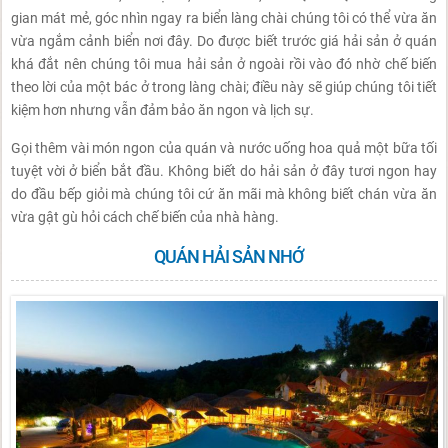
gian mát mẻ, góc nhìn ngay ra biển làng chài chúng tôi có thể vừa ăn
vừa ngắm cảnh biển nơi đây. Do được biết trước giá hải sản ở quán
khá đắt nên chúng tôi mua hải sản ở ngoài rồi vào đó nhờ chế biến
theo lời của một bác ở trong làng chài; điều này sẽ giúp chúng tôi tiết
kiệm hơn nhưng vẫn đảm bảo ăn ngon và lịch sự.
Gọi thêm vài món ngon của quán và nước uống hoa quả một bữa tối
tuyệt vời ở biển bắt đầu. Không biết do hải sản ở đây tươi ngon hay
do đầu bếp giỏi mà chúng tôi cứ ăn mãi mà không biết chán vừa ăn
vừa gật gù hỏi cách chế biến của nhà hàng.
QUÁN HẢI SẢN NHỚ