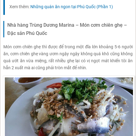
Xem thêm:
Những quán ăn ngon tại Phú Quốc (Phần 1)
Nhà hàng Trùng Dương Marina – Món cơm chiên ghẹ –
Đặc sản Phú Quốc
Món cơm chiên ghẹ thì được để trong một đĩa lớn khoảng 5-6 người
ăn, cơm chiên ghẹ vàng ươm ngậy ngậy không quá khô cũng không
quá ướt ăn vừa miệng, rất nhiều ghẹ lại có vị ngọt mát khiến tôi ăn
hẳn 2 xuất mà ai cũng phải tròn mắt để nhìn.