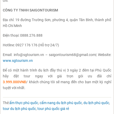
chỉ:
CÔNG TY TNHH SAIGONTOURISM
Địa chỉ: 19 đường Trường Sơn, phường 4, quận Tân Bình, thành phố
Hồ Chí Minh
Điện thoại: 0888.276.888
Hotline: 0927 176 176 (Hỗ trợ 24/7)
Email: info@sgtourism.vn – saigontourism68@gmail.com| Website:
www.sgtourism.vn
Để có một hành trình du lịch đầy thú vị 3 ngày 2 đêm tại Phú Quốc
hãy đặt tour ngay với giá trọn gói ưu đãi chỉ
3.999.000VNĐ
/ khách chúng tôi sẽ mang đến cho bạn một kỳ nghỉ
tuyệt vời nhất.
Thẻ:
ẩm thực phú quốc
,
cẩm nang du lịch phú quốc
,
du lịch phú quốc
,
tour du lịch phú quốc
,
tour phú quốc giá rẻ