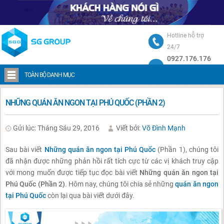
Hotline hỗ trợ
24/7
0927.176.176
Trang chủ
Những quán ăn ngon tại Phú Quốc (Phần 2)
TOÀN BỘ DANH MỤC
NHỮNG QUÁN ĂN NGON TẠI PHÚ QUỐC (PHẦN 2)
Gửi lúc: Tháng Sáu 29, 2016
Viết bởi:
Võ Đình Mạnh
Sau bài viết
Những quán ăn ngon tại Phú Quốc
(Phần 1), chúng tôi
đã nhận được những phản hồi rất tích cực từ các vị khách truy cập
với mong muốn được tiếp tục đọc bài viết
Những quán ăn ngon tại
Phú Quốc (Phần 2)
. Hôm nay, chúng tôi chia sẻ những
quán ăn ngon
tại Phú Quốc
còn lại qua bài viết dưới đây.