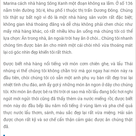
Marina cách nhà hàng Sông Xanh một đoạn không xa lắm. Ở số 136
nằm trên đường 30/4, khu phố I thuộc thị trấn Dương Đông. Chúng
tôi thật sự bất ngờ vì đó là một nhà hàng sân vườn rất đặc biệt;
không gian khá thoáng đãng và dễ chịu không phải chen chúc như
mấy nhà hàng khác, có rất nhiều khu ăn uống mà chúng tôi có thể
lựa chọn: Ăn trong nhà, ăn ngoài trời hay ăn ở chòi… Chúng tôi nhanh
chóng tìm được bàn ăn cho mình một cái chòi nhỏ vừa thoáng mát
lại có góc nhìn đẹp khiến tôi rất thích.
Được biết nhà hàng nổi tiếng với món cơm chiên ghẹ, và lẩu Thái
nhúng vì thế chúng tôi không chần trừ mà gọi ngay hai món này ra
đầu tiên, chòi chúng tôi có sẵn một anh phụ vụ bàn rất đẹp trai lại
nhiệt tình chu đáo, anh ấy gợi ý những món ăn ngon ở dây cho chúng
tôi. Khi món ăn được bê ra thì trời ơi sao mà nồi lẩu đang bốc hơi nghi
ngút mới ngửi thôi cũng đã thấy thèm ứa nước miếng rồi; được biết
món này do đầu bếp lâu năm nổi tiếng ở vùng làm và pha chế quả
thực nước lẩu thơm, sánh, màu sắc đẹp lại rất vừa miệng. Hải sản
được chọn rất kỹ và sơ chế cẩn thận cảm giác được ăn chúng thật
đã.