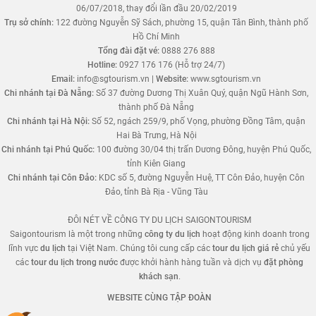
06/07/2018, thay đổi lần đầu 20/02/2019
Trụ sở chính:
122 đường Nguyễn Sỹ Sách, phường 15, quận Tân Bình, thành phố
Hồ Chí Minh
Tổng đài đặt vé:
0888 276 888
Hotline:
0927 176 176 (Hỗ trợ 24/7)
Email:
info@sgtourism.vn
|
Website:
www.sgtourism.vn
Chi nhánh tại Đà Nẵng:
Số 37 đường Dương Thị Xuân Quý, quận Ngũ Hành Sơn,
thành phố Đà Nẵng
Chi nhánh tại Hà Nội:
Số 52, ngách 259/9, phố Vọng, phường Đồng Tâm, quận
Hai Bà Trưng, Hà Nội
Chi nhánh tại Phú Quốc:
100 đường 30/04 thị trấn Dương Đông, huyện Phú Quốc,
tỉnh Kiên Giang
Chi nhánh tại Côn Đảo:
KDC số 5, đường Nguyễn Huệ, TT Côn Đảo, huyện Côn
Đảo, tỉnh Bà Rịa - Vũng Tàu
ĐÔI NÉT VỀ CÔNG TY DU LỊCH SAIGONTOURISM
Saigontourism là một trong những
công ty du lịch
hoạt động kinh doanh trong
lĩnh vực
du lịch
tại Việt Nam. Chúng tôi cung cấp các
tour du lịch giá rẻ
chủ yếu
các
tour du lịch trong nước
được khởi hành hàng tuần và dịch vụ
đặt phòng
khách sạn
.
WEBSITE CÙNG TẬP ĐOÀN