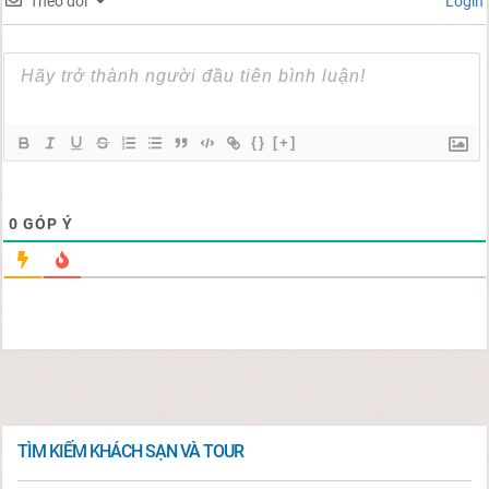
Theo dõi
Login
{}
[+]
0
GÓP Ý
TÌM KIẾM KHÁCH SẠN VÀ TOUR