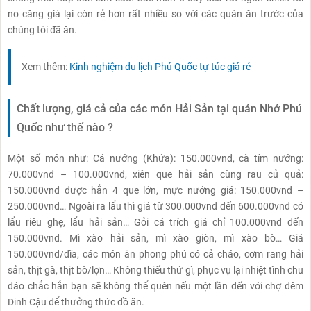
no căng giá lại còn rẻ hơn rất nhiều so với các quán ăn trước của
chúng tôi đã ăn.
Xem thêm:
Kinh nghiệm du lịch Phú Quốc tự túc giá rẻ
Chất lượng, giá cả của các món Hải Sản tại quán Nhớ Phú
Quốc như thế nào ?
Một số món như: Cá nướng (Khứa): 150.000vnđ, cà tím nướng:
70.000vnđ – 100.000vnđ, xiên que hải sản cùng rau củ quả:
150.000vnđ được hẳn 4 que lớn, mực nướng giá: 150.000vnđ –
250.000vnđ… Ngoài ra lẩu thì giá từ 300.000vnđ đến 600.000vnđ có
lẩu riêu ghẹ, lẩu hải sản… Gỏi cá trích giá chỉ 100.000vnđ đến
150.000vnđ. Mì xào hải sản, mì xào giòn, mì xào bò… Giá
150.000vnđ/đĩa, các món ăn phong phú có cả cháo, cơm rang hải
sản, thịt gà, thịt bò/lợn… Không thiếu thứ gì, phục vụ lại nhiệt tình chu
đáo chắc hẳn bạn sẽ không thể quên nếu một lần đến với chợ đêm
Dinh Cậu để thưởng thức đồ ăn.