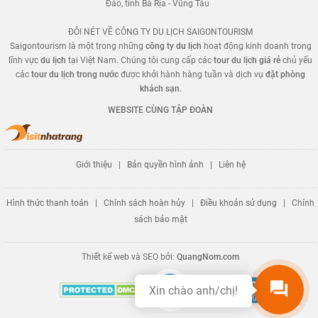
Đảo, tỉnh Bà Rịa - Vũng Tàu
ĐÔI NÉT VỀ CÔNG TY DU LỊCH SAIGONTOURISM
Saigontourism là một trong những
công ty du lịch
hoạt động kinh doanh trong
lĩnh vực
du lịch
tại Việt Nam. Chúng tôi cung cấp các
tour du lịch giá rẻ
chủ yếu
các
tour du lịch trong nước
được khởi hành hàng tuần và dịch vụ
đặt phòng
khách sạn
.
WEBSITE CÙNG TẬP ĐOÀN
Giới thiệu
|
Bản quyền hình ảnh
|
Liên hệ
Hình thức thanh toán
|
Chính sách hoàn hủy
|
Điều khoản sử dụng
|
Chính
sách bảo mật
Thiết kế web và SEO bởi:
QuangNom.com
Xin chào anh/chị!