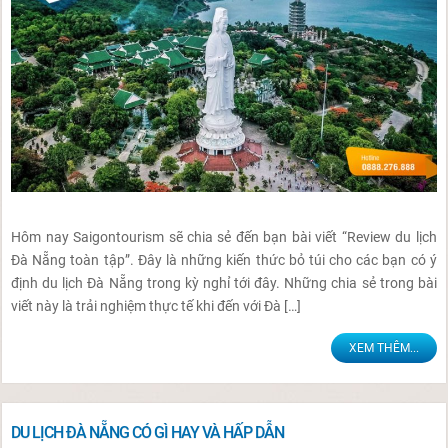
Hôm nay Saigontourism sẽ chia sẻ đến bạn bài viết “Review du lịch
Đà Nẵng toàn tập”. Đây là những kiến thức bỏ túi cho các bạn có ý
định du lịch Đà Nẵng trong kỳ nghỉ tới đây. Những chia sẻ trong bài
viết này là trải nghiệm thực tế khi đến với Đà […]
XEM THÊM...
DU LỊCH ĐÀ NẴNG CÓ GÌ HAY VÀ HẤP DẪN