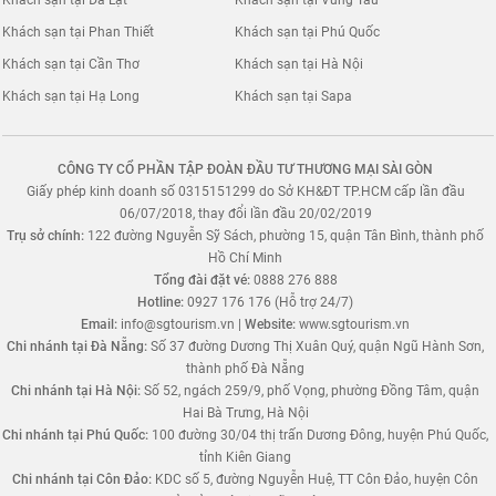
Khách sạn tại Phan Thiết
Khách sạn tại Phú Quốc
Khách sạn tại Cần Thơ
Khách sạn tại Hà Nội
Khách sạn tại Hạ Long
Khách sạn tại Sapa
CÔNG TY CỔ PHẦN TẬP ĐOÀN ĐẦU TƯ THƯƠNG MẠI SÀI GÒN
Giấy phép kinh doanh số 0315151299 do Sở KH&ĐT TP.HCM cấp lần đầu
06/07/2018, thay đổi lần đầu 20/02/2019
Trụ sở chính:
122 đường Nguyễn Sỹ Sách, phường 15, quận Tân Bình, thành phố
Hồ Chí Minh
Tổng đài đặt vé:
0888 276 888
Hotline:
0927 176 176 (Hỗ trợ 24/7)
Email:
info@sgtourism.vn
|
Website:
www.sgtourism.vn
Chi nhánh tại Đà Nẵng:
Số 37 đường Dương Thị Xuân Quý, quận Ngũ Hành Sơn,
thành phố Đà Nẵng
Chi nhánh tại Hà Nội:
Số 52, ngách 259/9, phố Vọng, phường Đồng Tâm, quận
Hai Bà Trưng, Hà Nội
Chi nhánh tại Phú Quốc:
100 đường 30/04 thị trấn Dương Đông, huyện Phú Quốc,
tỉnh Kiên Giang
Chi nhánh tại Côn Đảo:
KDC số 5, đường Nguyễn Huệ, TT Côn Đảo, huyện Côn