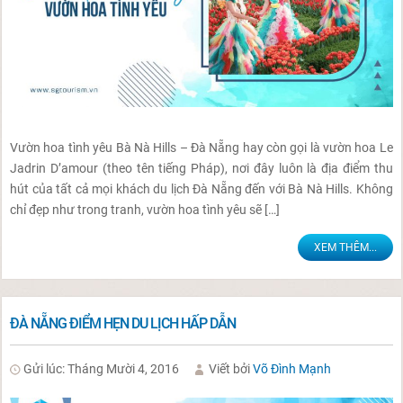
Vườn hoa tình yêu Bà Nà Hills – Đà Nẵng hay còn gọi là vườn hoa Le
Jadrin D’amour (theo tên tiếng Pháp), nơi đây luôn là địa điểm thu
hút của tất cả mọi khách du lịch Đà Nẵng đến với Bà Nà Hills. Không
chỉ đẹp như trong tranh, vườn hoa tình yêu sẽ […]
XEM THÊM...
ĐÀ NẴNG ĐIỂM HẸN DU LỊCH HẤP DẪN
Gửi lúc: Tháng Mười 4, 2016
Viết bởi
Võ Đình Mạnh