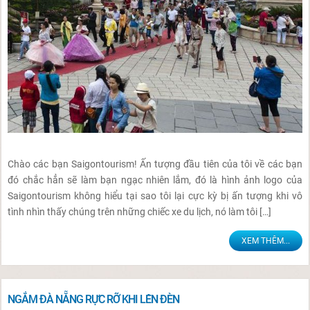
Chào các bạn Saigontourism! Ấn tượng đầu tiên của tôi về các bạn
đó chắc hẳn sẽ làm bạn ngạc nhiên lắm, đó là hình ảnh logo của
Saigontourism không hiểu tại sao tôi lại cực kỳ bị ấn tượng khi vô
tình nhìn thấy chúng trên những chiếc xe du lịch, nó làm tôi […]
XEM THÊM...
NGẮM ĐÀ NẴNG RỰC RỠ KHI LÊN ĐÈN