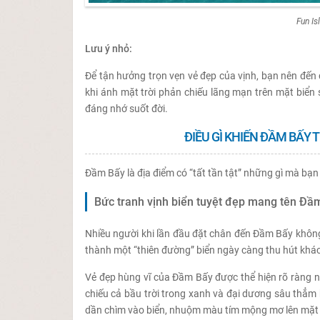
Fun Is
Lưu ý nhỏ:
Để tận hưởng trọn vẹn vẻ đẹp của vịnh, bạn nên đế
khi ánh mặt trời phản chiếu lãng mạn trên mặt biển
đáng nhớ suốt đời.
ĐIỀU GÌ KHIẾN ĐẦM BẤY
Đầm Bấy là địa điểm có “tất tần tật” những gì mà bạn
Bức tranh vịnh biển tuyệt đẹp mang tên Đầ
Nhiều người khi lần đầu đặt chân đến Đầm Bấy không 
thành một “thiên đường” biển ngày càng thu hút khác
Vẻ đẹp hùng vĩ của Đầm Bấy được thể hiện rõ ràng n
chiếu cả bầu trời trong xanh và đại dương sâu thẳm
dần chìm vào biển, nhuộm màu tím mộng mơ lên mặt 