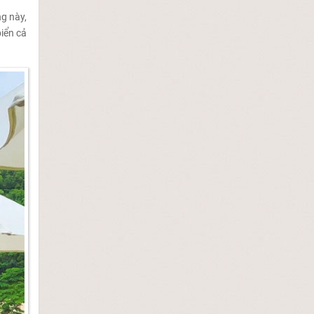
g này,
iển cả