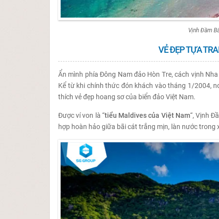
Vịnh Đầm Bấ
VẺ ĐẸP TỰA TR
Ẩn mình phía Đông Nam đảo Hòn Tre, cách vịnh Nha T
Kể từ khi chính thức đón khách vào tháng 1/2004, n
thích vẻ đẹp hoang sơ của biển đảo Việt Nam.
Được ví von là “
tiểu Maldives của Việt Nam
“, Vịnh Đ
hợp hoàn hảo giữa bãi cát trắng mịn, làn nước trong 