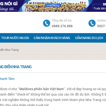
Tổng đài hỗ trợ
Hotlin
0888.276.888
0927.
TOUR NƯỚC NGOÀI
CẢM NHẬN KHÁCH HÀNG
CẨM NANG DU LỊCH
biển Nha Trang
ÙNG BIỂN NHA TRANG
Thanh Tâm
 được ví như “
Maldives phiên bản Việt Nam
“. Với vẻ đẹp hoang sơ và qu
ành điểm “check-in” không thể bỏ qua của các tín đồ du lịch. Không ít 
là trải nghiệm không thể thiếu trong hành trình khám phá Nha Trang củ
c đáo giữa thiên nhiên tuyệt mỹ.