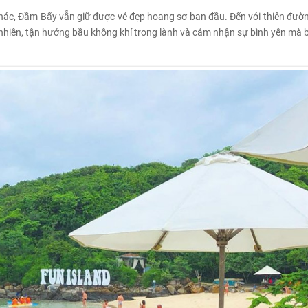
khác, Đầm Bấy vẫn giữ được vẻ đẹp hoang sơ ban đầu. Đến với thiên đườn
nhiên, tận hưởng bầu không khí trong lành và cảm nhận sự bình yên mà b