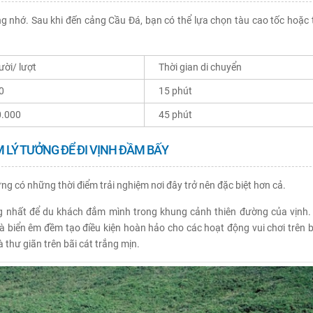
g nhớ. Sau khi đến cảng Cầu Đá, bạn có thể lựa chọn tàu cao tốc hoặc 
ười/ lượt
Thời gian di chuyển
0
15 phút
0.000
45 phút
M LÝ TƯỞNG ĐỂ ĐI VỊNH ĐẦM BẤY
 có những thời điểm trải nghiệm nơi đây trở nên đặc biệt hơn cả.
ng nhất để du khách đắm mình trong khung cảnh thiên đường của vịnh.
 và biển êm đềm tạo điều kiện hoàn hảo cho các hoạt động vui chơi trên b
 thư giãn trên bãi cát trắng mịn.