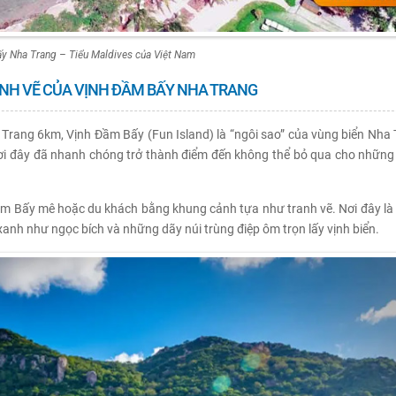
y Nha Trang – Tiểu Maldives của Việt Nam
ANH VẼ CỦA VỊNH ĐẦM BẤY NHA TRANG
rang 6km, Vịnh Đầm Bấy (Fun Island) là “ngôi sao” của vùng biển Nha 
ơi đây đã nhanh chóng trở thành điểm đến không thể bỏ qua cho những 
ầm Bấy mê hoặc du khách bằng khung cảnh tựa như tranh vẽ. Nơi đây là 
xanh như ngọc bích và những dãy núi trùng điệp ôm trọn lấy vịnh biển.