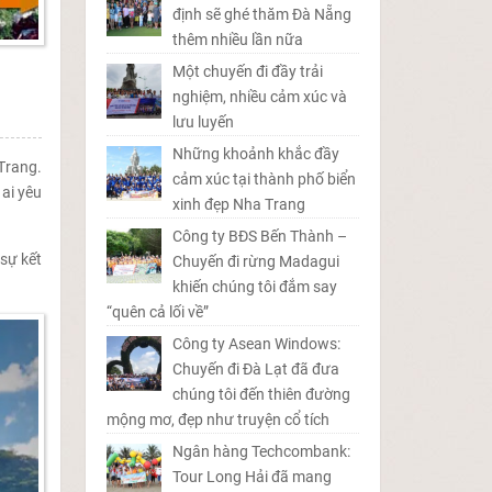
định sẽ ghé thăm Đà Nẵng
thêm nhiều lần nữa
Một chuyến đi đầy trải
nghiệm, nhiều cảm xúc và
lưu luyến
Những khoảnh khắc đầy
Trang.
cảm xúc tại thành phố biển
ai yêu
xinh đẹp Nha Trang
Công ty BĐS Bến Thành –
sự kết
Chuyến đi rừng Madagui
khiến chúng tôi đắm say
“quên cả lối về”
Công ty Asean Windows:
Chuyến đi Đà Lạt đã đưa
chúng tôi đến thiên đường
mộng mơ, đẹp như truyện cổ tích
Ngân hàng Techcombank:
Tour Long Hải đã mang