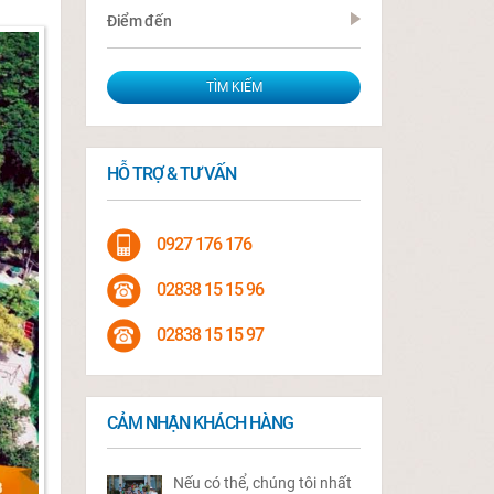
Điểm đến
HỖ TRỢ & TƯ VẤN
0927 176 176
02838 15 15 96
02838 15 15 97
CẢM NHẬN KHÁCH HÀNG
Nếu có thể, chúng tôi nhất