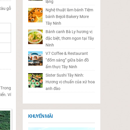
lặng
tàu gỗ
Nghệ thuật làm bánh Tiệm
bánh Bejoli Bakery More
Tây Ninh
Bánh canh Bà Ly hương vị
đặc biệt, thơm ngon tại Tây
Ninh
V7 Coffee & Restaurant
“đốm sáng” giữa bản đồ
ẩm thực Tây Ninh
Sister Sushi Tây Ninh:
Hương vị chuẩn của xứ hoa
 Trong
anh đào
iển. Ví
KHUYẾN MÃI