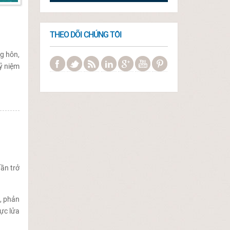
THEO DÕI CHÚNG TÔI
g hôn,
ỷ niệm
ần trở
, phản
ực lửa