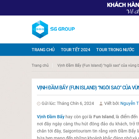
TRANG CHỦ
TOUR TẾT 2024
TOUR TRONG NƯỚC
Trang chủ
Vịnh Đầm Bấy (Fun Island) “ngôi sao” của vùng 
VỊNH ĐẦM BẤY (FUN ISLAND) “NGÔI SAO” CỦA V
Gửi lúc: Tháng Chín 6, 2024
Viết bởi:
Nguyễn 
Vịnh Đầm Bấy
hay còn gọi là
Fun Island
, là điểm đến
nơi đây ngày càng thu hút đông đảo du khách, trở th
chân tới đây, Saigontourism tin rằng vịnh Đầm Bấy 
hứa hẹn mang đến những khoảnh khắc đáng nhớ và độ