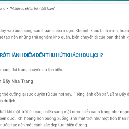
land – “Maldives phiên bản Việt Nam”
n đây vào buổi sáng sớm hoặc chiều muộn. Khoảnh khắc bình minh, hoàn
 sẽ tạo nên những trải nghiệm khó quên, biến chuyến đi của bạn thành k
 TRỞ THÀNH ĐIỂM ĐẾN THU HÚT KHÁCH DU LỊCH?
 mong đợi trong chuyến du lịch biển.
m Bấy Nha Trang
thể cưỡng lại sức quyến rũ của nơi này. “Tiếng lành đồn xa”, Đầm Bấy d
h du lịch.
hất khi mặt trời lên cao, chiếu sáng mặt nước biển xanh trong như ngọc
 bên dưới. Khi hoàng hôn buông xuống, ánh mặt trời như một hòn than r
nước, tạo nên một cảnh sắc đẹp tựa thiên đường.