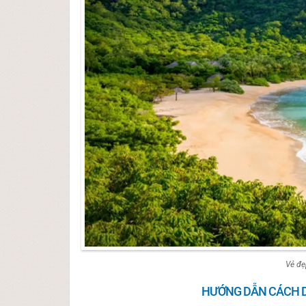
Vẻ đẹ
HƯỚNG DẪN CÁCH D