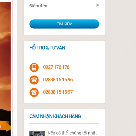
Điểm đến
HỖ TRỢ & TƯ VẤN
0927 176 176
02838 15 15 96
02838 15 15 97
CẢM NHẬN KHÁCH HÀNG
Nếu có thể, chúng tôi nhất