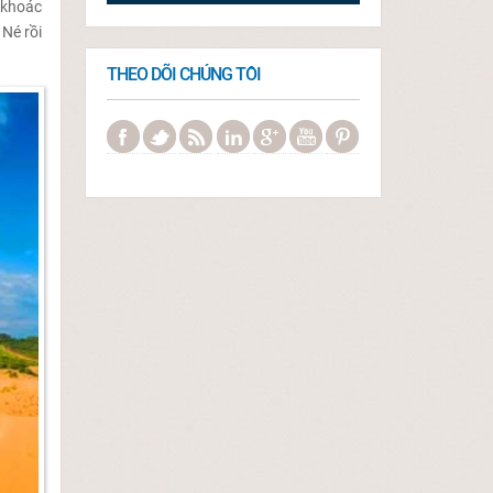
o khoác
Né rồi
THEO DÕI CHÚNG TÔI