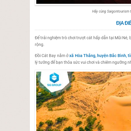
Hãy cùng Saigontourism tì
ĐỊA ĐI
Để trải nghiệm trò chơi trượt cát hấp dẫn tại Mũi Né,
rộng.
Đồi Cát Bay nằm ở
xã Hòa Thắng, huyện Bắc Bình, t
lý tưởng để bạn thỏa sức vui chơi và chiêm ngưỡng n