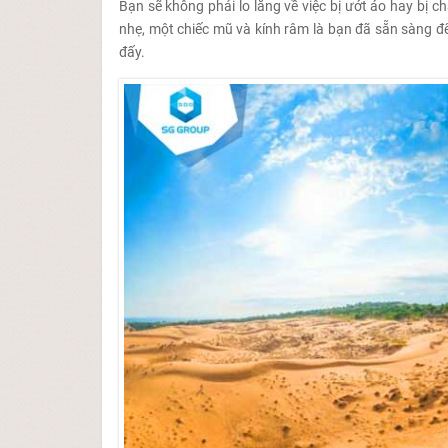
Bạn sẽ không phải lo lắng về việc bị ướt áo hay bị 
nhẹ, một chiếc mũ và kính râm là bạn đã sẵn sàng đ
đấy.