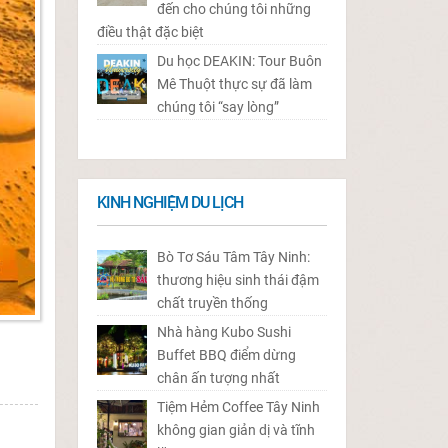
đến cho chúng tôi những
điều thật đặc biệt
Du học DEAKIN: Tour Buôn
Mê Thuột thực sự đã làm
chúng tôi “say lòng”
KINH NGHIỆM DU LỊCH
Bò Tơ Sáu Tâm Tây Ninh:
thương hiệu sinh thái đậm
chất truyền thống
Nhà hàng Kubo Sushi
Buffet BBQ điểm dừng
chân ấn tượng nhất
Tiệm Hẻm Coffee Tây Ninh
không gian giản dị và tĩnh