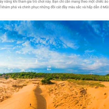
cháy nắng khi tham gia trò chơi này. Bạn chỉ cần mang theo một chiếc á
ể khám phá và chinh phục những đồi cát đầy màu sắc và hấp dẫn ở Mũi 