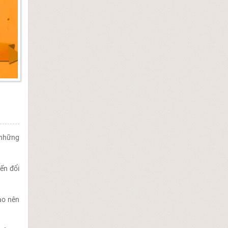
 những
iến đổi
ạo nên